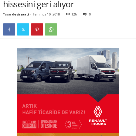
hissesini geri alıyor
Yazar
devirsaati
-
Temmuz 10, 2018
126
0