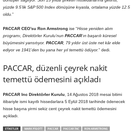
dönüşler sağlıyor. Son 15 yılda şirketin hissedarlarına getirisi,
yüzde 9.5’lik S&P 500 Index dönüşüne kıyasla, ortalama yüzde 12.5
oldu.
”
PACCAR CEO’su Ron Armstrong
ise “
Hisse yeniden alım
programı, Direktörler Kurulu’nun
PACCAR
’ın başarılı küresel
büyümesini yansıtıyor.
PACCAR
, 79 yıldır üst üste net kâr elde
ediyor ve 1941’den bu yana her yıl temettü ödüyor.
” dedi.
PACCAR, düzenli çeyrek nakit
temettü ödemesini açıkladı
PACCAR Inc Direktörler Kurulu
, 14 Ağustos 2018 mesai bitimi
itibariyle ismi kayıtlı hissedarlara 5 Eylül 2018 tarihinde ödenecek
hisse başına yirmi sekiz cent çeyrek nakit temettü ödemesini
açıkladı.
ETIKETLER
MARK PIGOTT
PACCAR
PACCAR INC
RON ARMSTRONG