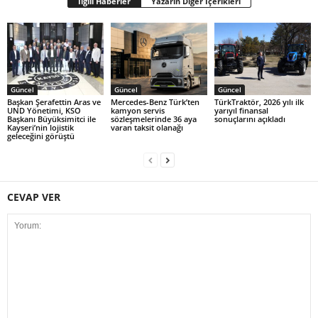
İlgili Haberler
Yazarın Diğer İçerikleri
Güncel
Güncel
Güncel
Başkan Şerafettin Aras ve
Mercedes-Benz Türk’ten
TürkTraktör, 2026 yılı ilk
UND Yönetimi, KSO
kamyon servis
yarıyıl finansal
Başkanı Büyüksimitci ile
sözleşmelerinde 36 aya
sonuçlarını açıkladı
Kayseri’nin lojistik
varan taksit olanağı
geleceğini görüştü
CEVAP VER