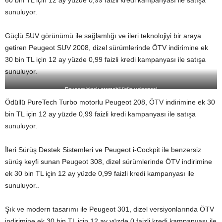
60 bin TL için 12 ay yüzde 0,99
faizli kredi kampanyası ile satışa
sunuluyor.
Güçlü SUV görünümü ile sağlamlığı ve ileri teknolojiyi bir araya
getiren Peugeot SUV 2008, dizel sürümlerinde ÖTV indirimine ek
30 bin TL için 12 ay yüzde 0,99 faizli kredi kampanyası ile satışa
sunuluyor.
Peugeot binek otomobil ürün yelpazesi
Ödüllü PureTech Turbo motorlu Peugeot 208, ÖTV indirimine ek 30
bin TL için 12 ay yüzde 0,99
faizli kredi kampanyası ile satışa
sunuluyor.
İleri Sürüş Destek Sistemleri ve Peugeot i-Cockpit ile benzersiz
sürüş keyfi sunan Peugeot 308,
dizel sürümlerinde ÖTV indirimine
ek 30 bin TL için 12 ay yüzde 0,99
faizli kredi kampanyası ile
sunuluyor..
Şık ve modern tasarımı ile Peugeot 301, dizel versiyonlarında ÖTV
indirimine ek 30 bin TL için 12 ay yüzde 0 faizli kredi kampanyası ile