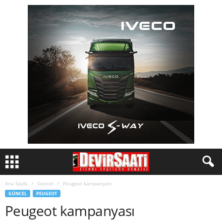
Ana Sayfa
Güncel
Peugeot kampanyası
GÜNCEL
PEUGEOT
Peugeot kampanyası