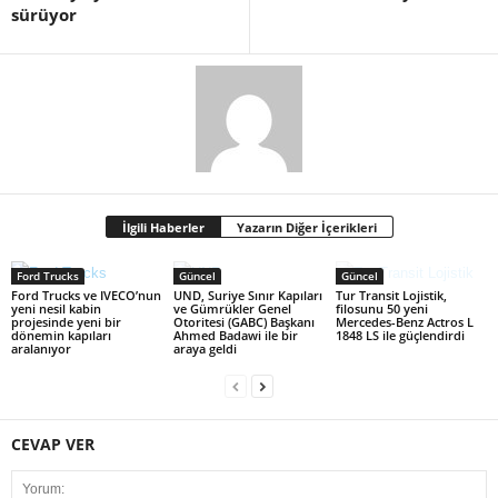
sürüyor
İlgili Haberler
Yazarın Diğer İçerikleri
Ford Trucks
Güncel
Güncel
Ford Trucks ve IVECO’nun
UND, Suriye Sınır Kapıları
Tur Transit Lojistik,
yeni nesil kabin
ve Gümrükler Genel
filosunu 50 yeni
projesinde yeni bir
Otoritesi (GABC) Başkanı
Mercedes-Benz Actros L
dönemin kapıları
Ahmed Badawi ile bir
1848 LS ile güçlendirdi
aralanıyor
araya geldi
CEVAP VER