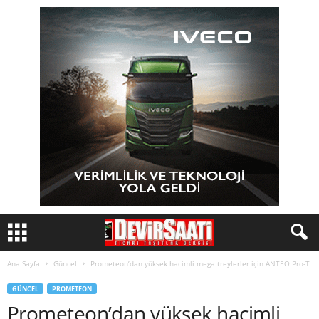
Ana Sayfa
Güncel
Prometeon’dan yüksek hacimli mega treylerler için ANTEO Pro-T
GÜNCEL
PROMETEON
Prometeon’dan yüksek hacimli