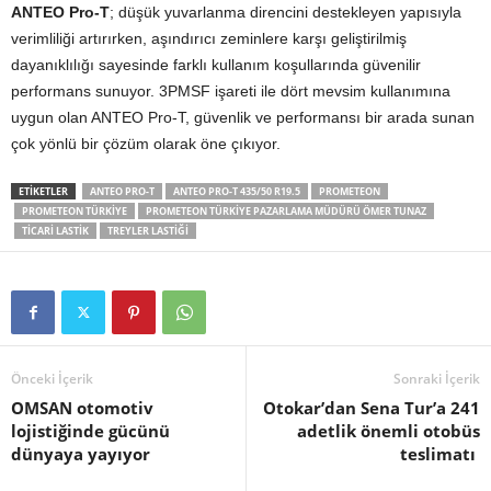
ANTEO Pro-T
; düşük yuvarlanma direncini destekleyen yapısıyla
verimliliği artırırken, aşındırıcı zeminlere karşı geliştirilmiş
dayanıklılığı sayesinde farklı kullanım koşullarında güvenilir
performans sunuyor. 3PMSF işareti ile dört mevsim kullanımına
uygun olan ANTEO Pro-T, güvenlik ve performansı bir arada sunan
çok yönlü bir çözüm olarak öne çıkıyor.
ETIKETLER
ANTEO PRO-T
ANTEO PRO-T 435/50 R19.5
PROMETEON
PROMETEON TÜRKIYE
PROMETEON TÜRKIYE PAZARLAMA MÜDÜRÜ ÖMER TUNAZ
TICARI LASTIK
TREYLER LASTIĞI
Önceki İçerik
Sonraki İçerik
OMSAN otomotiv
Otokar’dan Sena Tur’a 241
lojistiğinde gücünü
adetlik önemli otobüs
dünyaya yayıyor
teslimatı