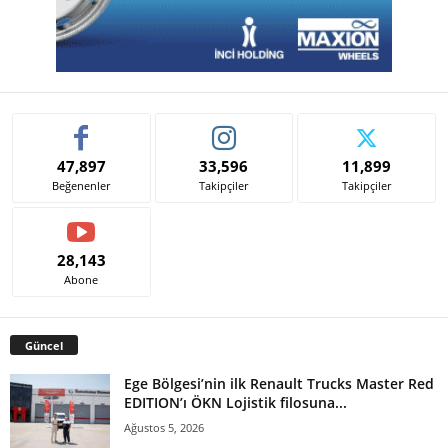
47,897
33,596
11,899
Beğenenler
Takipçiler
Takipçiler
28,143
Abone
Güncel
Ege Bölgesi’nin ilk Renault Trucks Master Red
EDITION’ı ÖKN Lojistik filosuna...
Ağustos 5, 2026