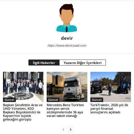
devir
https://www.devirsaati.com
İlgili Haberler
Yazarın Diğer İçerikleri
Güncel
Güncel
Güncel
Başkan Şerafettin Aras ve
Mercedes-Benz Türk’ten
TürkTraktör, 2026 yılı ilk
UND Yönetimi, KSO
kamyon servis
yarıyıl finansal
Başkanı Büyüksimitci ile
sözleşmelerinde 36 aya
sonuçlarını açıkladı
Kayseri’nin lojistik
varan taksit olanağı
geleceğini görüştü