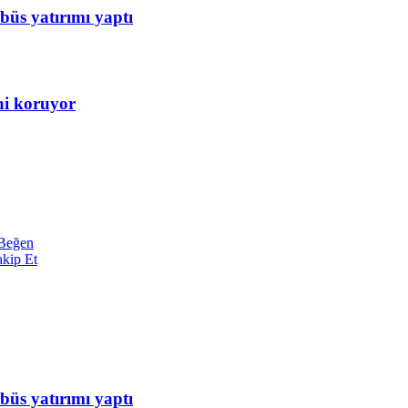
büs yatırımı yaptı
ini koruyor
Beğen
akip Et
büs yatırımı yaptı