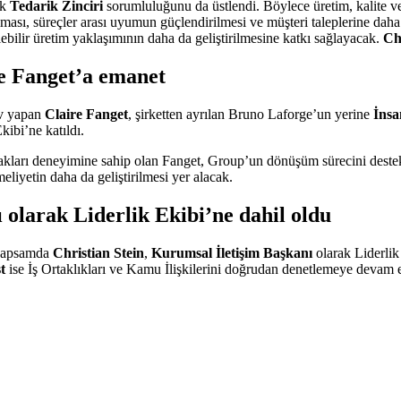
ak
Tedarik Zinciri
sorumluluğunu da üstlendi. Böylece üretim, kalite ve t
ılması, süreçler arası uyumun güçlendirilmesi ve müşteri taleplerine daha
lebilir üretim yaklaşımının daha da geliştirilmesine katkı sağlayacak.
Ch
re Fanget’a emanet
ev yapan
Claire Fanget
, şirketten ayrılan Bruno Laforge’un yerine
İnsa
ibi’ne katıldı.
ynakları deneyimine sahip olan Fanget, Group’un dönüşüm sürecini deste
liyetin daha da geliştirilmesi yer alacak.
 olarak Liderlik Ekibi’ne dahil oldu
 kapsamda
Christian Stein
,
Kurumsal İletişim Başkanı
olarak Liderlik 
t
ise İş Ortaklıkları ve Kamu İlişkilerini doğrudan denetlemeye devam 