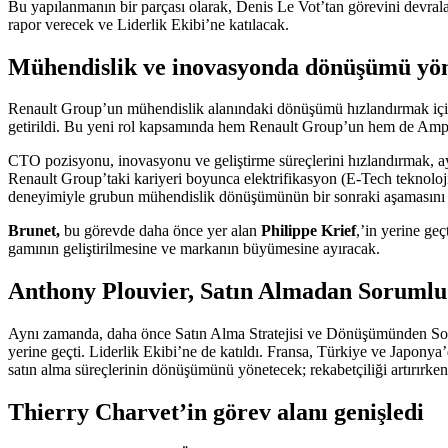
Bu yapılanmanın bir parçası olarak, Denis Le Vot’tan görevini devra
rapor verecek ve Liderlik Ekibi’ne katılacak.
Mühendislik ve inovasyonda dönüşümü yöne
Renault Group’un mühendislik alanındaki dönüşümü hızlandırmak için
getirildi. Bu yeni rol kapsamında hem Renault Group’un hem de Ampe
CTO pozisyonu, inovasyonu ve geliştirme süreçlerini hızlandırmak, a
Renault Group’taki kariyeri boyunca elektrifikasyon (E-Tech teknolojile
deneyimiyle grubun mühendislik dönüşümünün bir sonraki aşamasını
Brunet,
bu görevde daha önce yer alan
Philippe Krief
,’in yerine geç
gamının geliştirilmesine ve markanın büyümesine ayıracak.
Anthony Plouvier, Satın Almadan Sorumlu 
Aynı zamanda, daha önce Satın Alma Stratejisi ve Dönüşümünden So
yerine geçti. Liderlik Ekibi’ne de katıldı. Fransa, Türkiye ve Japon
satın alma süreçlerinin dönüşümünü yönetecek; rekabetçiliği artırırken te
Thierry Charvet’in görev alanı genişledi