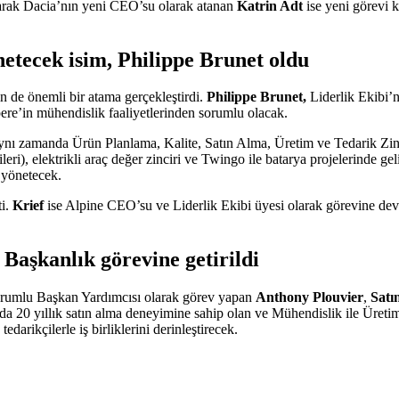
larak Dacia’nın yeni CEO’su olarak atanan
Katrin Adt
ise yeni görevi
tecek isim, Philippe Brunet oldu
 de önemli bir atama gerçekleştirdi.
Philippe Brunet,
Liderlik Ekibi’n
re’in mühendislik faaliyetlerinden sorumlu olacak.
ynı zamanda Ürün Planlama, Kalite, Satın Alma, Üretim ve Tedarik Zin
ri), elektrikli araç değer zinciri ve Twingo ile batarya projelerinde gel
 yönetecek.
ti.
Krief
ise Alpine CEO’su ve Liderlik Ekibi üyesi olarak görevine de
Başkanlık görevine getirildi
rumlu Başkan Yardımcısı olarak görev yapan
Anthony Plouvier
,
Satı
ya’da 20 yıllık satın alma deneyimine sahip olan ve Mühendislik ile Üre
darikçilerle iş birliklerini derinleştirecek.