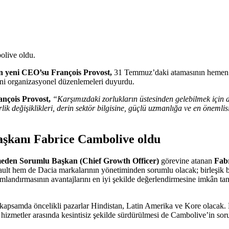
live oldu.
 yeni CEO’su François Provost,
31 Temmuz’daki atamasının hemen 
yeni organizasyonel düzenlemeleri duyurdu.
nçois Provost,
“Karşımızdaki zorlukların üstesinden gelebilmek için d
 değişiklikleri, derin sektör bilgisine, güçlü uzmanlığa ve en önemlisi f
şkanı Fabrice Cambolive oldu
den Sorumlu Başkan (Chief Growth Officer)
görevine atanan
Fab
em de Dacia markalarının yönetiminden sorumlu olacak; birleşik bir s
andırmasının avantajlarını en iyi şekilde değerlendirmesine imkân ta
apsamda öncelikli pazarlar Hindistan, Latin Amerika ve Kore olacak. Müş
l hizmetler arasında kesintisiz şekilde sürdürülmesi de Cambolive’in so