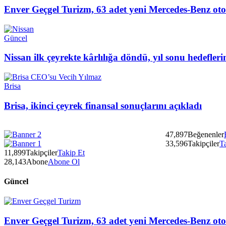
Enver Geçgel Turizm, 63 adet yeni Mercedes-Benz oto
Güncel
Nissan ilk çeyrekte kârlılığa döndü, yıl sonu hedefler
Brisa
Brisa, ikinci çeyrek finansal sonuçlarını açıkladı
47,897
Beğenenler
33,596
Takipçiler
T
11,899
Takipçiler
Takip Et
28,143
Abone
Abone Ol
Güncel
Enver Geçgel Turizm, 63 adet yeni Mercedes-Benz oto