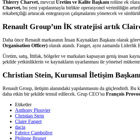
Thierry Charvet,
mevcut
Üretim ve Kalite Başkanı
rolüne ek olar
Charvet,
bu yeni yapılanmayla birlikte operasyonel verimliliğin artır
rekabetçiliği artıracak entegrasyon çalışmalarını yönetecek ve sürdürü
Renault Group’un İK stratejisi artık Clai
Daha önce Renault markasının İnsan Kaynakları Başkanı olarak gör
Organisation Officer)
olarak atandı. Fanget, aynı zamanda Liderlik Ek
Üretim, satış, İttifak, bölgeler ve markaları kapsayan geniş insan ka
şekilde yetkinliklerin ve kaynakların uyarlanması ile yönetsel mükemme
Christian Stein, Kurumsal İletişim Başkanı
Renault Group, iletişim alanındaki yapılanmasını da güçlendirdi. Bu
daha etkin bir şekilde temsil edilecek. Grup CEO’su
François Provos
Etiketler
Anthony Plouvier
Christian Stein
Claire Fanget
dacia
Fabrice Cambolive
Philippe Brunet