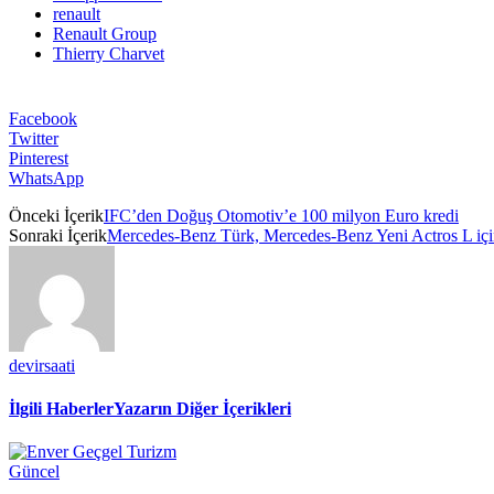
renault
Renault Group
Thierry Charvet
Facebook
Twitter
Pinterest
WhatsApp
Önceki İçerik
IFC’den Doğuş Otomotiv’e 100 milyon Euro kredi
Sonraki İçerik
Mercedes-Benz Türk, Mercedes-Benz Yeni Actros L için 
devirsaati
İlgili Haberler
Yazarın Diğer İçerikleri
Güncel