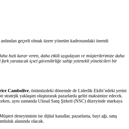
ardından geçerli olmak üzere yönetim kadrosundaki önemli
aha hızlı karar veren, daha etkili uygulayan ve müşterilerimize daha
ark yaratacak içsel güvenilirliğe sahip yetenekli yöneticileri bir
rice Cambolive
, önümüzdeki dönemde de Liderlik Ekibi’ndeki yerini
tratejik yaklaşım oluşturarak pazarlarda geliri maksimize edecek.
nırken, aynı zamanda Ulusal Satış Şirketi (NSC) düzeyinde markaya
teri deneyiminin ise dijital kanallar, pazarlama, bayi ağı, satış
rumluluk alanında olacak.