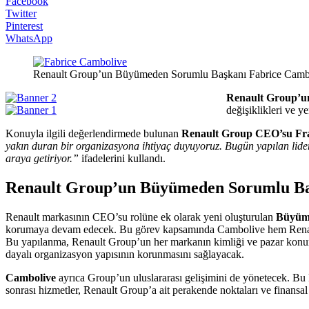
Facebook
Twitter
Pinterest
WhatsApp
Renault Group’un Büyümeden Sorumlu Başkanı Fabrice Cambo
Renault Group’un
değişiklikleri ve 
Konuyla ilgili değerlendirmede bulunan
Renault Group CEO’su Fra
yakın duran bir organizasyona ihtiyaç duyuyoruz. Bugün yapılan liderlik
araya getiriyor.”
ifadelerini kullandı.
Renault Group’un Büyümeden Sorumlu Ba
Renault markasının CEO’su rolüne ek olarak yeni oluşturulan
Büyüme
korumaya devam edecek. Bu görev kapsamında Cambolive hem Renault h
Bu yapılanma, Renault Group’un her markanın kimliği ve pazar konuml
dayalı organizasyon yapısının korunmasını sağlayacak.
Cambolive
ayrıca Group’un uluslararası gelişimini de yönetecek. Bu k
sonrası hizmetler, Renault Group’a ait perakende noktaları ve finansa