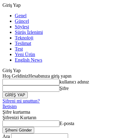
Giriş Yap
Genel
Güncel
Söyleşi
Sürüş İzlenimi
Teknoloji
Teslimat
Test
Yeni Ürün
English News
Giriş Yap
Hoş Geldiniz
Hesabınıza giriş yapın
kullanıcı adınız
Şifre
Şifreni mi unuttun?
İletişim
Şifre kurtarma
Şifrenizi Kurtarın
E-posta
Ara