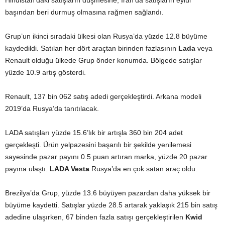
Hindistan’daki satışların düşmesine, İran’da satışların eylül
başından beri durmuş olmasına rağmen sağlandı.
Grup’un ikinci sıradaki ülkesi olan Rusya’da yüzde 12.8 büyüme
kaydedildi. Satılan her dört araçtan birinden fazlasının
Lada
veya
Renault olduğu ülkede Grup önder konumda. Bölgede satışlar
yüzde 10.9 artış gösterdi.
Renault, 137 bin 062 satış adedi gerçekleştirdi. Arkana modeli
2019’da Rusya’da tanıtılacak.
LADA satışları yüzde 15.6’lık bir artışla 360 bin 204 adet
gerçekleşti. Ürün yelpazesini başarılı bir şekilde yenilemesi
sayesinde pazar payını 0.5 puan artıran marka, yüzde 20 pazar
payına ulaştı.
LADA Vesta
Rusya’da en çok satan araç oldu.
Brezilya’da Grup, yüzde 13.6 büyüyen pazardan daha yüksek bir
büyüme kaydetti. Satışlar yüzde 28.5 artarak yaklaşık 215 bin satış
adedine ulaşırken, 67 binden fazla satışı gerçekleştirilen
Kwid