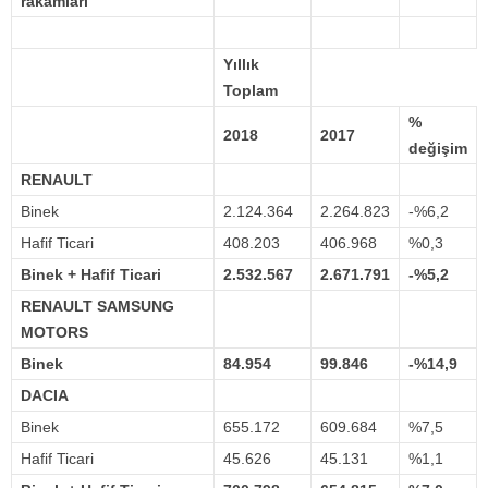
rakamları
Yıllık
Toplam
%
2018
2017
değişim
RENAULT
Binek
2.124.364
2.264.823
-%6,2
Hafif Ticari
408.203
406.968
%0,3
Binek +
Hafif
Ticari
2.532.567
2.671.791
-%5,2
RENAULT SAMSUNG
MOTORS
Binek
84.954
99.846
-%14,9
DACIA
Binek
655.172
609.684
%7,5
Hafif Ticari
45.626
45.131
%1,1