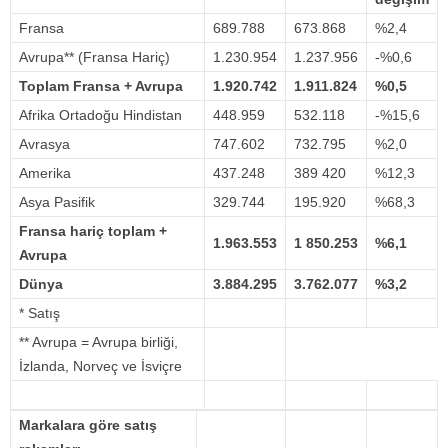
Fransa
689.788
673.868
%2,4
Avrupa** (Fransa Hariç)
1.230.954
1.237.956
-%0,6
Toplam Fransa + Avrupa
1.920.742
1.911.824
%0,5
Afrika Ortadoğu Hindistan
448.959
532.118
-%15,6
Avrasya
747.602
732.795
%2,0
Amerika
437.248
389 420
%12,3
Asya Pasifik
329.744
195.920
%68,3
Fransa hariç toplam +
1.963.553
1 850.253
%6,1
Avrupa
Dünya
3.884.295
3.762.077
%3,2
* Satış
** Avrupa = Avrupa birliği,
İzlanda, Norveç ve İsviçre
Markalara göre satış