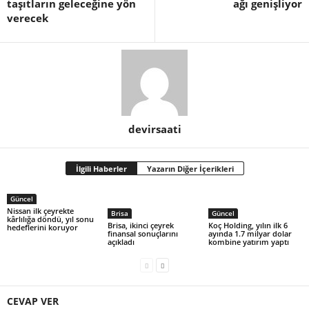
taşıtların geleceğine yön
ağı genişliyor
verecek
devirsaati
İlgili Haberler
Yazarın Diğer İçerikleri
Güncel
Nissan ilk çeyrekte
Brisa
Güncel
kârlılığa döndü, yıl sonu
Brisa, ikinci çeyrek
Koç Holding, yılın ilk 6
hedeflerini koruyor
finansal sonuçlarını
ayında 1.7 milyar dolar
açıkladı
kombine yatırım yaptı
CEVAP VER