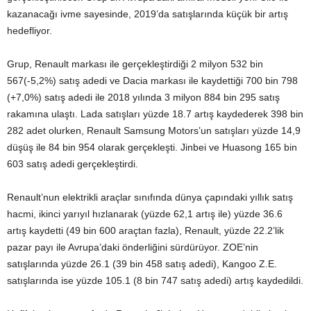
kazanacağı ivme sayesinde, 2019’da satışlarında küçük bir artış
hedefliyor.
Grup, Renault markası ile gerçekleştirdiği 2 milyon 532 bin
567(-5,2%) satış adedi ve Dacia markası ile kaydettiği 700 bin 798
(+7,0%) satış adedi ile 2018 yılında 3 milyon 884 bin 295 satış
rakamına ulaştı. Lada satışları yüzde 18.7 artış kaydederek 398 bin
282 adet olurken, Renault Samsung Motors’un satışları yüzde 14,9
düşüş ile 84 bin 954 olarak gerçekleşti. Jinbei ve Huasong 165 bin
603 satış adedi gerçekleştirdi.
Renault’nun elektrikli araçlar sınıfında dünya çapındaki yıllık satış
hacmi, ikinci yarıyıl hızlanarak (yüzde 62,1 artış ile) yüzde 36.6
artış kaydetti (49 bin 600 araçtan fazla), Renault, yüzde 22.2’lik
pazar payı ile Avrupa’daki önderliğini sürdürüyor. ZOE’nin
satışlarında yüzde 26.1 (39 bin 458 satış adedi), Kangoo Z.E.
satışlarında ise yüzde 105.1 (8 bin 747 satış adedi) artış kaydedildi.