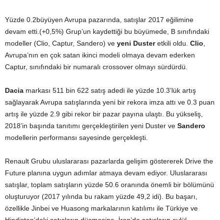
Yüzde 0.2büyüyen Avrupa
pazarında, satışlar 2017 eğilimine
devam etti.(+0,5%) Grup’un kaydettiği bu büyümede, B sınıfındaki
modeller (Clio, Captur, Sandero) ve
yeni Duster
etkili oldu.
Clio
,
Avrupa’nın en çok satan ikinci modeli olmaya devam ederken
Captur, sınıfındaki bir numaralı crossover olmayı sürdürdü.
Dacia
markası 511 bin 622 satış adedi ile yüzde 10.3’lük artış
sağlayarak Avrupa satışlarında yeni bir rekora imza attı ve 0.3 puan
artış ile yüzde 2.9 gibi rekor bir pazar payına ulaştı. Bu yükseliş,
2018’in başında tanıtımı gerçekleştirilen yeni Duster ve
Sandero
modellerin performansı sayesinde gerçekleşti.
Renault Grubu uluslararası pazarlarda gelişim göstererek Drive the
Future planına uygun adımlar atmaya devam ediyor. Uluslararası
satışlar, toplam satışların yüzde 50.6 oranında önemli bir bölümünü
oluşturuyor (2017 yılında bu rakam yüzde 49,2 idi). Bu başarı,
özellikle Jinbei ve Huasong markalarının katılımı ile Türkiye ve