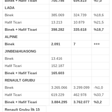
Binek +
Hafif Ticari
700.798
654.815
%7,0
LADA
Binek
385.069
324.739
%18,6
Hafif Ticari
13.213
10.879
%21,5
Binek +
Hafif
Ticari
398.282
335.618
%18,7
ALPINE
Binek
2.091
7
+++
JINBEI&HUASONG
Binek
13.416
Hafif Ticari
152.187
Binek +
Hafif
Ticari
165.603
RENAULT GRUBU
Binek
3.265.066
3.299.099
-%1,0
Hafif Ticari
619.229
462.978
%33,7
Binek +
Hafif
Ticari
3.884.295
3.762.077
%3,2
Renault Grubu İlk 15