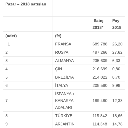
Pazar – 2018 satışları
Satış
Pay
2018*
2018
(adet)
(%)
1
FRANSA
689.788
26,20
2
RUSYA
497.266
27,62
3
ALMANYA
235.609
6,33
4
ÇİN
216.699
0,80
5
BREZİLYA
214.822
8,70
6
İTALYA
208.580
9,98
İSPANYA +
7
KANARYA
189.480
12,33
ADALARI
8
TÜRKİYE
115.842
18,66
9
ARJANTİN
114.348
14,78