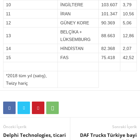
10
İNGİLTERE
103.607
3,79
11
İRAN
101.347
10,56
12
GÜNEY KORE
90.369
5,06
BELÇİKA +
13
88.663
12,86
LÜKSEMBURG
14
HİNDİSTAN
82.368
2,07
15
FAS
75.418
42,52
*2018 tüm yıl (satış),
Twizy hariç
Önceki İçerik
Sonraki İçerik
Delphi Technologies, ticari
DAF Trucks Türkiye bayi