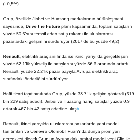
(+0,5%)
Grup, özellikle Jinbei ve Huasong markalarının bütünleşmesi
sayesinde,
Drive the Future
planı kapsamında, toplam satışların
yüzde 50.6’sını temsil eden satış rakamı ile uluslararası
pazarlardaki gelişimini sürdürüyor (2017’de bu yüzde 49,2).
Renault
, elektrikli araç sınıfında ise ikinci yarıyılda gerçekleşen
yüzde 62.1’lik yükseliş ile satışlarını yüzde 36.6 oranında artırdı.
Renault, yüzde 22.2’lik pazar payıyla Avrupa elektrikli araç
sınıfındaki önderliğini sürdürüyor.
Hafif ticari taşıt sınıfında Grup, yüzde 33.7’lik gelişim gösterdi (619
bin 229 satış adedi). Jinbei ve Huasong hariç, satışlar yüzde 0.9
artarak 467 bin 42 satış adedine ulaş
tı.
Renault, ikinci yarıyılda uluslararası pazarlarda yeni model
tanıtımları ve Cenevre Otomobil Fuarı’nda dünya prömiyeri
gerçekleştirilecek Grup’un Avrupa’daki amiral modeli yeni Clio ile