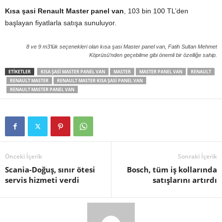
Kısa şasi Renault Master panel van
, 103 bin 100 TL’den
başlayan fiyatlarla satışa sunuluyor.
8 ve 9 m3’lük seçenekleri olan kısa şasi Master panel van, Fatih Sultan Mehmet
Köprüsü’nden geçebilme gibi önemli bir özelliğe sahip.
ETIKETLER
KISA ŞASI MASTER PANEL VAN
MASTER
MASTER PANEL VAN
RENAULT
RENAULT MASTER
RENAULT MASTER KISA ŞASI PANEL VAN
RENAULT MASTER PANEL VAN
Önceki İçerik
Sonraki İçerik
Scania-Doğuş, sınır ötesi
Bosch, tüm iş kollarında
servis hizmeti verdi
satışlarını artırdı