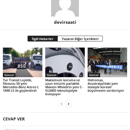
devirsaati
İlgili Haberler
Yazarın Diğer İçerikleri
Güncel
Güncel
Güncel
Tur Transit Lojistik,
Maksimum koruma ve
Hidromas,
filosunu 50 yeni
uzun ömürlü parlaklık
Avustralya’daki yeni
Mercedes-Benz Actros L
Maxion Wheels’ın yeni C-
tesisiyle küresel
1848 LS ile güçlendirdi
GUARD teknolojisiyle
büyümesini sürdürüyor
buluşuyor
CEVAP VER