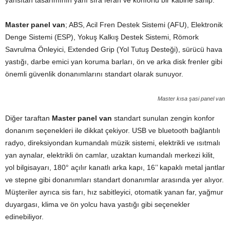
yansıtan tasarımının yanı sıra ferah ve konforlu bir kabine sahip.
Master panel van
; ABS, Acil Fren Destek Sistemi (AFU), Elektronik
Denge Sistemi (ESP), Yokuş Kalkış Destek Sistemi, Römork
Savrulma Önleyici, Extended Grip (Yol Tutuş Desteği), sürücü hava
yastığı, darbe emici yan koruma barları, ön ve arka disk frenler gibi
önemli güvenlik donanımlarını standart olarak sunuyor.
Master kısa şasi panel van
Diğer taraftan
Master panel van
standart sunulan zengin konfor
donanım seçenekleri ile dikkat çekiyor. USB ve bluetooth bağlantılı
radyo, direksiyondan kumandalı müzik sistemi, elektrikli ve ısıtmalı
yan aynalar, elektrikli ön camlar, uzaktan kumandalı merkezi kilit,
yol bilgisayarı, 180° açılır kanatlı arka kapı, 16’’ kapaklı metal jantlar
ve stepne gibi donanımları standart donanımlar arasında yer alıyor.
Müşteriler ayrıca sis farı, hız sabitleyici, otomatik yanan far, yağmur
duyargası, klima ve ön yolcu hava yastığı gibi seçenekler
edinebiliyor.