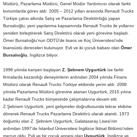
Müdürü, Pazarlama Müdürü, Genel Müdür Yardımcısı olarak farklı
konumlarda görev aldı. 2005 – 2012 yılları arasında Renault Trucks
Türkiye çatısı altında Satış ve Pazarlama Direktörlüğü yapan
Bursalıoğlu, yeni yapılanma kapsamında Renault Trucks ile yollarını
yeniden birleştirerek Satış Direktörü olarak yeni görevine başladı.
Ömer Bursalıoğlu’nun ODTÜ’de lisans ve Koç Üniversitesi’nde
lisansüstü dereceleri bulunuyor. Evli ve iki çocuk babası olan
Ömer
Bursalıoğlu
, İngilizce biliyor.
1998 yılında kariyeri başlayan
Z. Şebnem Uygurtürk
ise farklı
firmalarda kazandığı deneyimlerin ardından 2004 yılında Finans
Müdürü olarak Renault Trucks Türkiye ekibinde yerini aldı. 2008
yılında Pazarlama Müdürü görevine atanan Uygurtürk, 2015 yılına
kadar Renault Trucks bünyesinde çalışmalarına devam etti.
Z.Şebnem Uygurtürk, yeni gelişmeler doğrultusunda tekrar ekibine
dönerek Renault Trucks Pazarlama Direktörü olarak atandı. 1973
doğumlu olan Z. Şebnem Uygurtürk, Galatasaray Lisesi’nin
ardından 1997’de İstanbul Üniversitesi İngilizce İktisat Bölümü’nden
mezun oldu. Evli ve bir çocuk annesi olan
Uygurtürk
, İngilizce ve