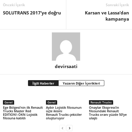
Önceki İçerik
Sonraki İçerik
SOLUTRANS 2017’ye doğru
Karsan ve Lassa’dan
kampanya
devirsaati
İlgili Haberler
Yazarın Diğer İçerikleri
Genel
Genel
Renault Trucks
Ege Bölgesi’nin ilk Renault
Aybir Lojistik filosunun
Onaylar Ekspress’in
Trucks Master Red
üçte ikisini
filosundaki Renault
EDITION’ı ÖKN Lojistik
Renault Trucks çekiciler
Trucks oranı yüzde 50’ye
filosuna katıldı
oluşturuyor
ulaştı