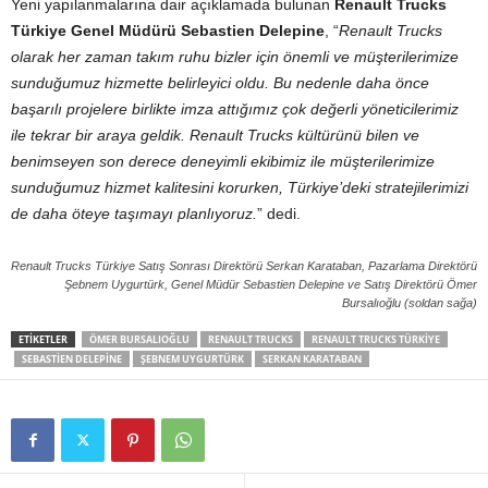
Yeni yapılanmalarına dair açıklamada bulunan
Renault Trucks
Türkiye Genel Müdürü Sebastien Delepine
, “
Renault Trucks
olarak her zaman takım ruhu bizler için önemli ve müşterilerimize
sunduğumuz hizmette belirleyici oldu. Bu nedenle daha önce
başarılı projelere birlikte imza attığımız çok değerli yöneticilerimiz
ile tekrar bir araya geldik. Renault Trucks kültürünü bilen ve
benimseyen son derece deneyimli ekibimiz ile müşterilerimize
sunduğumuz hizmet kalitesini korurken, Türkiye’deki stratejilerimizi
de daha öteye taşımayı planlıyoruz.
” dedi.
Renault Trucks Türkiye Satış Sonrası Direktörü Serkan Karataban, Pazarlama Direktörü
Şebnem Uygurtürk, Genel Müdür Sebastien Delepine ve Satış Direktörü Ömer
Bursalıoğlu (soldan sağa)
ETIKETLER
ÖMER BURSALIOĞLU
RENAULT TRUCKS
RENAULT TRUCKS TÜRKIYE
SEBASTIEN DELEPINE
ŞEBNEM UYGURTÜRK
SERKAN KARATABAN