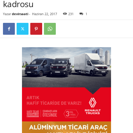
kadrosu
Yazar
devirsaati
-
Haziran 22, 2017
231
1