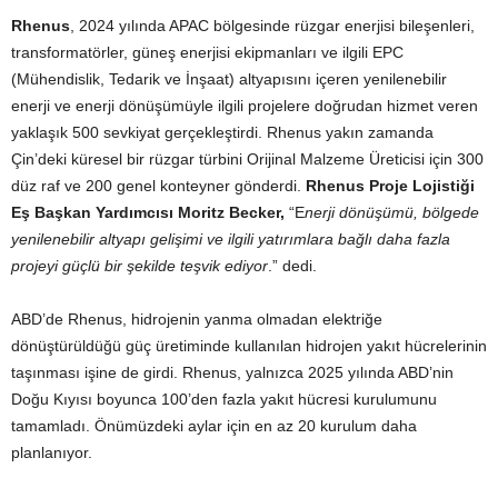
Rhenus
, 2024 yılında APAC bölgesinde rüzgar enerjisi bileşenleri,
transformatörler, güneş enerjisi ekipmanları ve ilgili EPC
(Mühendislik, Tedarik ve İnşaat) altyapısını içeren yenilenebilir
enerji ve enerji dönüşümüyle ilgili projelere doğrudan hizmet veren
yaklaşık 500 sevkiyat gerçekleştirdi. Rhenus yakın zamanda
Çin’deki küresel bir rüzgar türbini Orijinal Malzeme Üreticisi için 300
düz raf ve 200 genel konteyner gönderdi.
Rhenus Proje Lojistiği
Eş Başkan Yardımcısı Moritz Becker,
“E
nerji dönüşümü, bölgede
yenilenebilir altyapı gelişimi ve ilgili yatırımlara bağlı daha fazla
projeyi güçlü bir şekilde teşvik ediyor
.” dedi.
ABD’de Rhenus, hidrojenin yanma olmadan elektriğe
dönüştürüldüğü güç üretiminde kullanılan hidrojen yakıt hücrelerinin
taşınması işine de girdi. Rhenus, yalnızca 2025 yılında ABD’nin
Doğu Kıyısı boyunca 100’den fazla yakıt hücresi kurulumunu
tamamladı. Önümüzdeki aylar için en az 20 kurulum daha
planlanıyor.