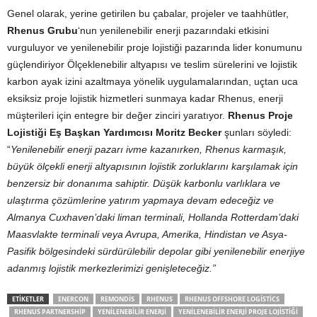
Genel olarak, yerine getirilen bu çabalar, projeler ve taahhütler,
Rhenus Grubu
‘nun yenilenebilir enerji pazarındaki etkisini
vurguluyor ve yenilenebilir proje lojistiği pazarında lider konumunu
güçlendiriyor Ölçeklenebilir altyapısı ve teslim sürelerini ve lojistik
karbon ayak izini azaltmaya yönelik uygulamalarından, uçtan uca
eksiksiz proje lojistik hizmetleri sunmaya kadar Rhenus, enerji
müşterileri için entegre bir değer zinciri yaratıyor.
Rhenus Proje
Lojistiği Eş Başkan Yardımcısı Moritz Becker
şunları söyledi:
“
Yenilenebilir enerji pazarı ivme kazanırken, Rhenus karmaşık,
büyük ölçekli enerji altyapısının lojistik zorluklarını karşılamak için
benzersiz bir donanıma sahiptir. Düşük karbonlu varlıklara ve
ulaştırma çözümlerine yatırım yapmaya devam edeceğiz ve
Almanya Cuxhaven’daki liman terminali, Hollanda Rotterdam’daki
Maasvlakte terminali veya Avrupa, Amerika, Hindistan ve Asya-
Pasifik bölgesindeki sürdürülebilir depolar gibi yenilenebilir enerjiye
adanmış lojistik merkezlerimizi genişleteceğiz.”
ETIKETLER
ENERCON
REMONDIS
RHENUS
RHENUS OFFSHORE LOGISTICS
RHENUS PARTNERSHIP
YENILENEBILIR ENERJI
YENILENEBILIR ENERJI PROJE LOJISTIĞI