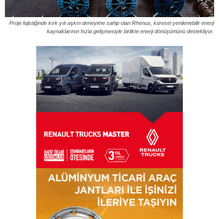
Proje lojistiğinde kırk yılı aşkın deneyime sahip olan Rhenus, küresel yenilenebilir enerji
kaynaklarının hızla gelişmesiyle birlikte enerji dönüşümünü destekliyor.