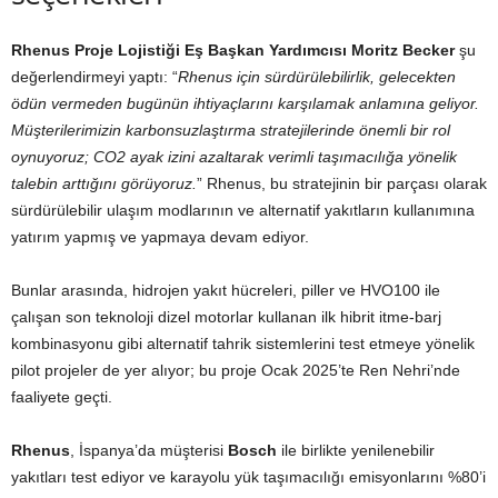
Rhenus Proje Lojistiği Eş Başkan Yardımcısı Moritz Becker
şu
değerlendirmeyi yaptı: “
Rhenus için sürdürülebilirlik, gelecekten
ödün vermeden bugünün ihtiyaçlarını karşılamak anlamına geliyor.
Müşterilerimizin karbonsuzlaştırma stratejilerinde önemli bir rol
oynuyoruz; CO2 ayak izini azaltarak verimli taşımacılığa yönelik
talebin arttığını görüyoruz.
” Rhenus, bu stratejinin bir parçası olarak
sürdürülebilir ulaşım modlarının ve alternatif yakıtların kullanımına
yatırım yapmış ve yapmaya devam ediyor.
Bunlar arasında, hidrojen yakıt hücreleri, piller ve HVO100 ile
çalışan son teknoloji dizel motorlar kullanan ilk hibrit itme-barj
kombinasyonu gibi alternatif tahrik sistemlerini test etmeye yönelik
pilot projeler de yer alıyor; bu proje Ocak 2025’te Ren Nehri’nde
faaliyete geçti.
Rhenus
, İspanya’da müşterisi
Bosch
ile birlikte yenilenebilir
yakıtları test ediyor ve karayolu yük taşımacılığı emisyonlarını %80’i