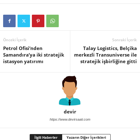
Önceki İçerik
Sonraki İçerik
Petrol Ofisi’nden
Talay Logistics, Belçika
Samandıra’ya iki stratejik
merkezli Transuniverse ile
istasyon yatırımı
stratejik işbirliğine gitti
devir
https://www.devirsaati.com
İlgili Haberler
Yazarın Diğer İçerikleri