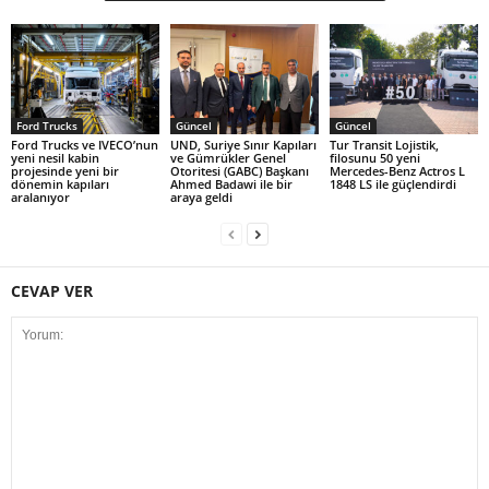
Ford Trucks
Güncel
Güncel
Ford Trucks ve IVECO’nun
UND, Suriye Sınır Kapıları
Tur Transit Lojistik,
yeni nesil kabin
ve Gümrükler Genel
filosunu 50 yeni
projesinde yeni bir
Otoritesi (GABC) Başkanı
Mercedes-Benz Actros L
dönemin kapıları
Ahmed Badawi ile bir
1848 LS ile güçlendirdi
aralanıyor
araya geldi
CEVAP VER