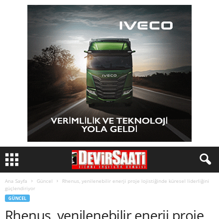
Ana Sayfa
Güncel
Rhenus, yenilenebilir enerji proje lojistiğinde küresel liderliğini
güçlendiriyor
GÜNCEL
Rhenus, yenilenebilir enerji proje