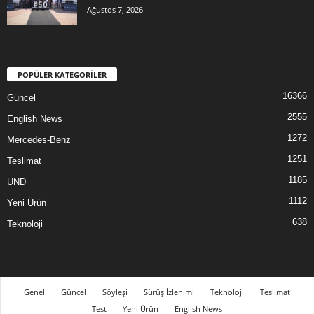
Ağustos 7, 2026
POPÜLER KATEGORİLER
16366
Güncel
2555
English News
1272
Mercedes-Benz
1251
Teslimat
1185
UND
1112
Yeni Ürün
638
Teknoloji
Genel
Güncel
Söyleşi
Sürüş İzlenimi
Teknoloji
Teslimat
Test
Yeni Ürün
English News