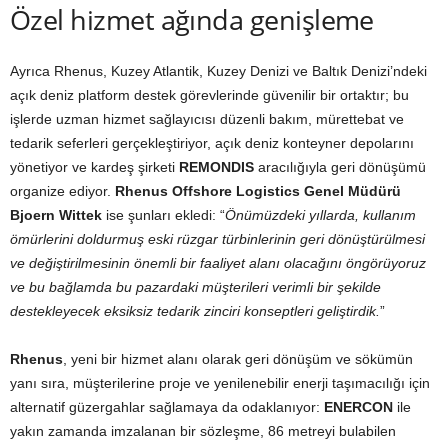
Özel hizmet ağında genişleme
Ayrıca Rhenus, Kuzey Atlantik, Kuzey Denizi ve Baltık Denizi’ndeki
açık deniz platform destek görevlerinde güvenilir bir ortaktır; bu
işlerde uzman hizmet sağlayıcısı düzenli bakım, mürettebat ve
tedarik seferleri gerçekleştiriyor, açık deniz konteyner depolarını
yönetiyor ve kardeş şirketi
REMONDIS
aracılığıyla geri dönüşümü
organize ediyor.
Rhenus Offshore Logistics Genel Müdürü
Bjoern Wittek
ise şunları ekledi: “
Önümüzdeki yıllarda, kullanım
ömürlerini doldurmuş eski rüzgar türbinlerinin geri dönüştürülmesi
ve değiştirilmesinin önemli bir faaliyet alanı olacağını öngörüyoruz
ve bu bağlamda bu pazardaki müşterileri verimli bir şekilde
destekleyecek eksiksiz tedarik zinciri konseptleri geliştirdik.
”
Rhenus
, yeni bir hizmet alanı olarak geri dönüşüm ve sökümün
yanı sıra, müşterilerine proje ve yenilenebilir enerji taşımacılığı için
alternatif güzergahlar sağlamaya da odaklanıyor:
ENERCON
ile
yakın zamanda imzalanan bir sözleşme, 86 metreyi bulabilen