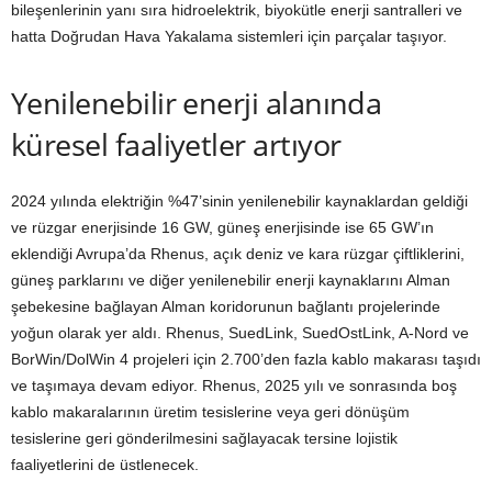
bileşenlerinin yanı sıra hidroelektrik, biyokütle enerji santralleri ve
hatta Doğrudan Hava Yakalama sistemleri için parçalar taşıyor.
Yenilenebilir enerji alanında
küresel faaliyetler artıyor
2024 yılında elektriğin %47’sinin yenilenebilir kaynaklardan geldiği
ve rüzgar enerjisinde 16 GW, güneş enerjisinde ise 65 GW’ın
eklendiği Avrupa’da Rhenus, açık deniz ve kara rüzgar çiftliklerini,
güneş parklarını ve diğer yenilenebilir enerji kaynaklarını Alman
şebekesine bağlayan Alman koridorunun bağlantı projelerinde
yoğun olarak yer aldı. Rhenus, SuedLink, SuedOstLink, A-Nord ve
BorWin/DolWin 4 projeleri için 2.700’den fazla kablo makarası taşıdı
ve taşımaya devam ediyor. Rhenus, 2025 yılı ve sonrasında boş
kablo makaralarının üretim tesislerine veya geri dönüşüm
tesislerine geri gönderilmesini sağlayacak tersine lojistik
faaliyetlerini de üstlenecek.