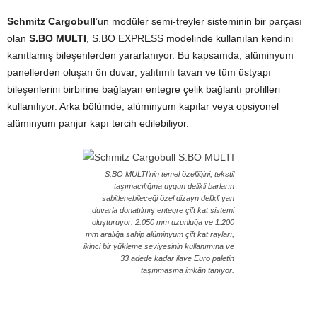
Schmitz Cargobull
’un modüler semi-treyler sisteminin bir parçası
olan
S.BO MULTI
, S.BO EXPRESS modelinde kullanılan kendini
kanıtlamış bileşenlerden yararlanıyor. Bu kapsamda, alüminyum
panellerden oluşan ön duvar, yalıtımlı tavan ve tüm üstyapı
bileşenlerini birbirine bağlayan entegre çelik bağlantı profilleri
kullanılıyor. Arka bölümde, alüminyum kapılar veya opsiyonel
alüminyum panjur kapı tercih edilebiliyor.
S.BO MULTI’nin temel özelliğini, tekstil
taşımacılığına uygun delikli barların
sabitlenebileceği özel dizayn delikli yan
duvarla donatılmış entegre çift kat sistemi
oluşturuyor. 2.050 mm uzunluğa ve 1.200
mm aralığa sahip alüminyum çift kat rayları,
ikinci bir yükleme seviyesinin kullanımına ve
33 adede kadar ilave Euro paletin
taşınmasına imkân tanıyor.