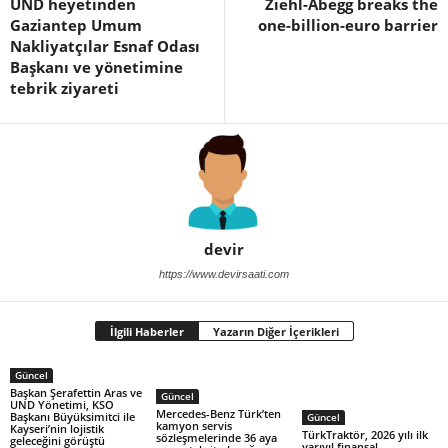
UND heyetinden
Ziehl-Abegg breaks the
Gaziantep Umum
one-billion-euro barrier
Nakliyatçılar Esnaf Odası
Başkanı ve yönetimine
tebrik ziyareti
devir
https://www.devirsaati.com
İlgili Haberler
Yazarın Diğer İçerikleri
Güncel
Başkan Şerafettin Aras ve
Güncel
UND Yönetimi, KSO
Mercedes-Benz Türk’ten
Başkanı Büyüksimitci ile
Güncel
kamyon servis
Kayseri’nin lojistik
TürkTraktör, 2026 yılı ilk
sözleşmelerinde 36 aya
geleceğini görüştü
yarıyıl finansal