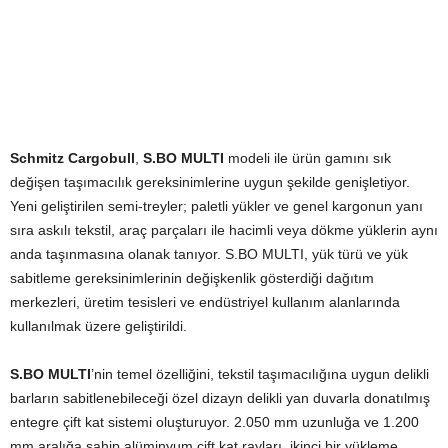
Schmitz Cargobull
,
S.BO MULTI
modeli ile ürün gamını sık
değişen taşımacılık gereksinimlerine uygun şekilde genişletiyor.
Yeni geliştirilen semi-treyler; paletli yükler ve genel kargonun yanı
sıra askılı tekstil, araç parçaları ile hacimli veya dökme yüklerin aynı
anda taşınmasına olanak tanıyor. S.BO MULTI, yük türü ve yük
sabitleme gereksinimlerinin değişkenlik gösterdiği dağıtım
merkezleri, üretim tesisleri ve endüstriyel kullanım alanlarında
kullanılmak üzere geliştirildi.
S.BO MULTI
’nin temel özelliğini, tekstil taşımacılığına uygun delikli
barların sabitlenebileceği özel dizayn delikli yan duvarla donatılmış
entegre çift kat sistemi oluşturuyor. 2.050 mm uzunluğa ve 1.200
mm aralığa sahip alüminyum çift kat rayları, ikinci bir yükleme