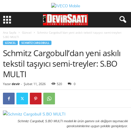
Ana Sayfa
Güncel
Schmitz Cargobull’dan yeni askılı tekstil taşıyıcı semi-treyler:
S.BO MULTI
GÜNCEL
SCHMITZ CARGOBULL
Schmitz Cargobull’dan yeni askılı
tekstil taşıyıcı semi-treyler: S.BO
MULTI
Yazar
devir
-
Şubat 11, 2026
520
0
Schmitz Cargobull, S.BO MULTI modeli ile ürün gamını sık değişen taşımacılık
gereksinimlerine uygun şekilde genişletiyor.