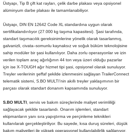
Üstyapı, Tip B çift kat rayları, çelik darbe plakası veya opsiyonel
alüminyum darbe plakası ile tamamlanabiliyor.
Üstyapı, DIN EN 12642 Code XL standardına uygun olarak
sertifikalandırılıyor (27.000 kg taşıma kapasitesi). Şasi tarafında,
standart taşımacılık gereksinimlerine yönelik olarak tasarlanmış,
galvanizli, civata–somunlu kaynaksız ve soğuk büküm teknolojisine
sahip modüler bir şasi kullanılıyor. Daha zorlu operasyonlar ve izin
verilen toplam araç ağırlığının 44 ton veya üzeri olduğu pazarlar
için ise X-TOUGH ağır hizmet tipi şasi, opsiyonel olarak sunuluyor.
Treyler verilerinin şeffaf şekilde izlenmesini sağlayan TrailerConnect
telematik sistemi, S.BO MULTI’nin akıllı treyler yaklaşımının bir
parçası olarak standart donanım kapsamında sunuluyor.
S.BO MULTI
, servis ve bakım süreçlerinde maliyet verimliliği
sağlayacak şekilde tasarlandı. Onarım işlemleri, standart
ekipmanların yanı sıra yapıştırma ve perçinleme teknikleri
kullanılarak gerçekleştiriliyor. Bu sayede, kısa duruş süreleri, düşük
bakım maliyetleri ile yüksek operasyonel kullanılabilirlik sağlanıyor.