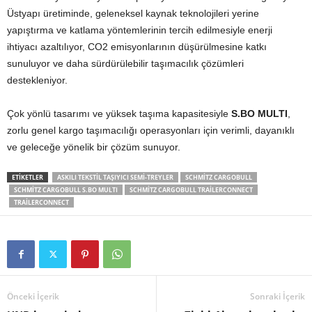
Üstyapı üretiminde, geleneksel kaynak teknolojileri yerine
yapıştırma ve katlama yöntemlerinin tercih edilmesiyle enerji
ihtiyacı azaltılıyor, CO2 emisyonlarının düşürülmesine katkı
sunuluyor ve daha sürdürülebilir taşımacılık çözümleri
destekleniyor.
Çok yönlü tasarımı ve yüksek taşıma kapasitesiyle
S.BO MULTI
,
zorlu genel kargo taşımacılığı operasyonları için verimli, dayanıklı
ve geleceğe yönelik bir çözüm sunuyor.
ETIKETLER
ASKILI TEKSTIL TAŞIYICI SEMI-TREYLER
SCHMITZ CARGOBULL
SCHMITZ CARGOBULL S.BO MULTI
SCHMITZ CARGOBULL TRAILERCONNECT
TRAILERCONNECT
Önceki İçerik
Sonraki İçerik