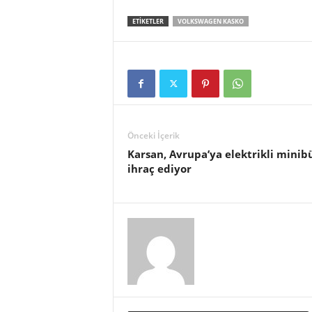
ETIKETLER
VOLKSWAGEN KASKO
Önceki İçerik
Karsan, Avrupa’ya elektrikli minib
ihraç ediyor