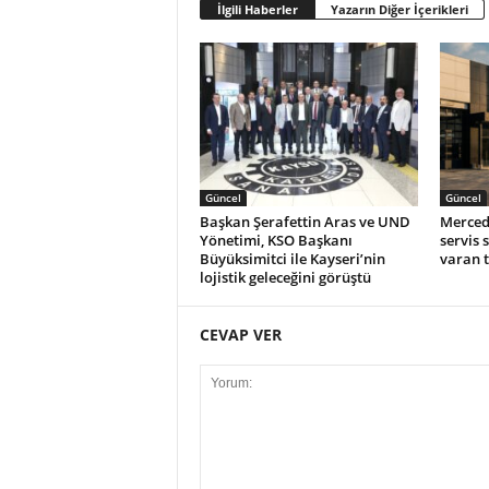
İlgili Haberler
Yazarın Diğer İçerikleri
Güncel
Güncel
Başkan Şerafettin Aras ve UND
Merced
Yönetimi, KSO Başkanı
servis 
Büyüksimitci ile Kayseri’nin
varan t
lojistik geleceğini görüştü
CEVAP VER