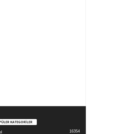
PÜLER KATEGORİLER
16354
l