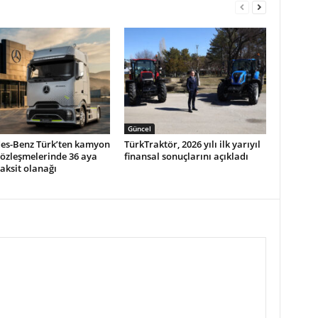
Güncel
es-Benz Türk’ten kamyon
TürkTraktör, 2026 yılı ilk yarıyıl
sözleşmelerinde 36 aya
finansal sonuçlarını açıkladı
aksit olanağı