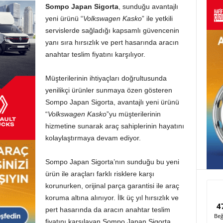
Sompo Japan Sigorta
, sunduğu avantajlı
yeni ürünü “
Volkswagen Kasko
” ile yetkili
servislerde sağladığı kapsamlı güvencenin
yanı sıra hırsızlık ve pert hasarında aracın
anahtar teslim fiyatını karşılıyor.
Müşterilerinin ihtiyaçları doğrultusunda
yenilikçi ürünler sunmaya özen gösteren
Sompo Japan Sigorta, avantajlı yeni ürünü
“
Volkswagen Kasko
”yu müşterilerinin
hizmetine sunarak araç sahiplerinin hayatını
kolaylaştırmaya devam ediyor.
Sompo Japan Sigorta’nın sunduğu bu yeni
ürün ile araçları farklı risklere karşı
korunurken, orijinal parça garantisi ile araç
koruma altına alınıyor. İlk üç yıl hırsızlık ve
4
pert hasarında da aracın anahtar teslim
Beğ
fiyatını karşılayan Sompo Japan Sigorta