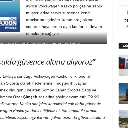
ayrıca Volkswagen Kasko poliçesine sahip
müşterilerine servis süresince kendi
araçlarına eşdeğer ikame araç hizmeti
2
sunarak hayatlarına aynı konfor ile devam
etmelerini sağlıyor.
zarlamadan Sorumlu Genel Müdür Yardımcısı Özer Şimşek
Gü
şulda güvence altına alıyoruz
”
rtaklaşa sunduğu Volkswagen Kasko ile iki önemli
an Sigorta olarak hedeflerinin; müşteri ihtiyaçları
mek olduğunu belirten Sompo Japan Sigorta Satış ve
dımcısı
Özer Şimşek
sözlerine şöyle devam etti: “
Yetkili
olkswagen Kasko sahipleri kendilerini çok daha güvende
wagen Kasko’ya dahil ettiğimiz ek teminatlar ile aracın
ahibinin kişisel eşyalarının çalınmasını da güvence altına