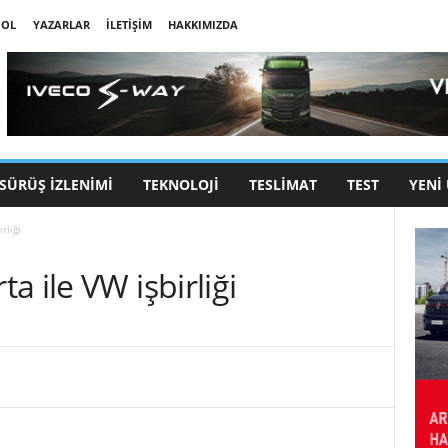
 OL
YAZARLAR
İLETIŞIM
HAKKIMIZDA
SÜRÜŞ İZLENIMI
TEKNOLOJI
TESLIMAT
TEST
YENI
rliği
 ile VW işbirliği