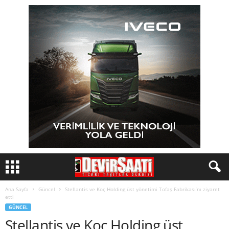
Ana Sayfa
Güncel
Stellantis ve Koç Holding üst yönetimi Tofaş Fabrikası’nı ziyaret
etti
GÜNCEL
Stellantis ve Koç Holding üst