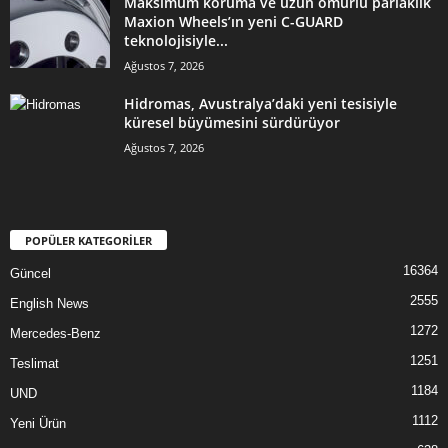
Maksimum koruma ve uzun ömürlü parlaklık
Maxion Wheels’ın yeni C-GUARD
teknolojisiyle...
Ağustos 7, 2026
Hidromas, Avustralya’daki yeni tesisiyle
küresel büyümesini sürdürüyor
Ağustos 7, 2026
POPÜLER KATEGORİLER
16364
Güncel
2555
English News
1272
Mercedes-Benz
1251
Teslimat
1184
UND
1112
Yeni Ürün