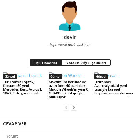
devir
https://www.devirsaati.com
İlgili Haberler
Yazarın Diğer İçerikleri
Güncel
Güncel
Güncel
Tur Transit Lojistik,
Maksimum koruma ve
Hidromas,
filosunu 50 yeni
uzun ömürlü parlaklık
Avustralya’daki yeni
Mercedes-Benz Actros L
Maxion Wheels’ın yeni C-
tesisiyle küresel
1848 LS ile güçlendirdi
GUARD teknolojisiyle
büyümesini sürdürüyor
buluşuyor
CEVAP VER