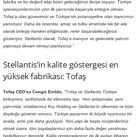
fabrika ve bu değerli ekip bizim geleceğimizi ileriye taşıyor. Türkiye
operasyonlarımızın yılın ilk yarısında başarıyla entegre olması,
Tofaş’a olan güvenimizi ve Türkiye’nin potansiyeline olan inancımızı
yansıtıyor. Daha da önemlisi, amaç ve tutku etrafında tek bir aile
olarak birleşip hareket ettiğimizde, neler başarabileceğimizi
gösteriyor. Stellantis olarak, Tofaş’a inanıyor ve gelecekte yatırım
yapmaya devam etmeyi planlıyoruz.
”
Stellantis’in kalite göstergesi en
yüksek fabrikası: Tofaş
Tofaş CEO’su Cengiz Eroldu
, “T
ofaş ve Stellantis Türkiye
birleşmesi, tarihimizde bir kilometre taşı. Yeni anlaşmalar, yeni
yatırımlar, ortaklarımız Koç Holding ve Stellantis’in ülkemize ve bize
duyduğu güvenin sonucu. Türkiye pazarının iki büyük oyuncusu bir
arada, artık çok daha güçlüyüz. Yeni yapı ile başta müşterilerimiz
olmak üzere, tüm paydaşlarımız için daha fazla değer yaratmayı
hedefliyoruz demiştik. Kalite göstergelerimiz de ilk aydan itibaren