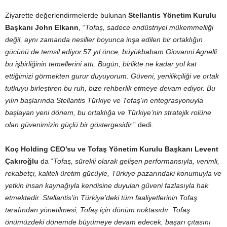
Ziyarette değerlendirmelerde bulunan
Stellantis Yönetim Kurulu
Başkanı John Elkann
, “
Tofaş, sadece endüstriyel mükemmelliği
değil, aynı zamanda nesiller boyunca inşa edilen bir ortaklığın
gücünü de temsil ediyor.
57 yıl önce, büyükbabam Giovanni Agnelli
bu işbirliğinin temellerini attı. Bugün, birlikte ne kadar yol kat
ettiğimizi görmekten gurur duyuyorum. Güveni, yenilikçiliği ve ortak
tutkuyu birleştiren bu ruh, bize rehberlik etmeye devam ediyor. Bu
yılın başlarında Stellantis Türkiye ve Tofaş’ın entegrasyonuyla
başlayan yeni dönem, bu ortaklığa ve Türkiye’nin stratejik rolüne
olan güvenimizin güçlü bir göstergesidir.
” dedi.
Koç Holding CEO’su ve Tofaş Yönetim Kurulu Başkanı Levent
Çakıroğlu
da “
Tofaş, sürekli olarak gelişen performansıyla, verimli,
rekabetçi, kaliteli üretim gücüyle, Türkiye pazarındaki konumuyla ve
yetkin insan kaynağıyla kendisine duyulan güveni fazlasıyla hak
etmektedir. Stellantis’in Türkiye’deki tüm faaliyetlerinin Tofaş
tarafından yönetilmesi, Tofaş için dönüm noktasıdır. Tofaş
önümüzdeki dönemde büyümeye devam edecek, başarı çıtasını