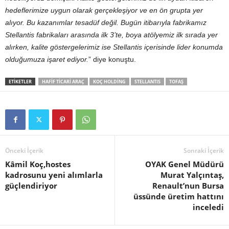
hedeflerimize uygun olarak gerçekleşiyor ve en ön grupta yer
alıyor. Bu kazanımlar tesadüf değil. Bugün itibarıyla fabrikamız
Stellantis fabrikaları arasında ilk 3’te, boya atölyemiz ilk sırada yer
alırken, kalite göstergelerimiz ise Stellantis içerisinde lider konumda
olduğumuza işaret ediyor.
” diye konuştu.
ETIKETLER
HAFIF TICARI ARAÇ
KOÇ HOLDING
STELLANTIS
TOFAŞ
Önceki İçerik
Sonraki İçerik
Kâmil Koç,hostes
OYAK Genel Müdürü
kadrosunu yeni alımlarla
Murat Yalçıntaş,
güçlendiriyor
Renault’nun Bursa
üssünde üretim hattını
inceledi