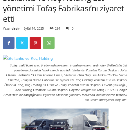
yönetimi Tofaş Fabrikası’nı ziyaret
etti
Yazar
devir
-
Eylül 14, 2025
294
0
Tofaş, hafif ticari araç üretim anlaşmasının imzalanmasının ardından Stellantis’in üst
yönetimini Bursa’da fabrikasında ağırladı. Stellantis Yönetim Kurulu Başkanı John
Elkann, Stellantis CEO’su Antonio Filosa, Stellantis Orta Doğu ve Afrika COO’su Samir
Cherfan, Tofaş’ın Bursa Fabrikası’nı ziyaret etti. Koç Holding Yönetim Kurulu Başkanı
Ömer M. Koç, Koç Holding CEO’su ve Tofaş Yönetim Kurulu Başkanı Levent Çakıroğlu,
Koç Holding Otomotiv Grubu Başkanı Haydar Yenigün ve Tofaş CEO’su Cengiz
Eroldu’nun ev sahipliğindeki ziyarette Stellantis yönetimi fabrikada incelemelerde bulundu
ve üretim süreçlerini takip etti.