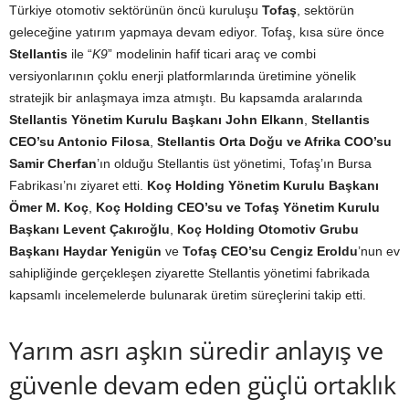
Türkiye otomotiv sektörünün öncü kuruluşu
Tofaş
, sektörün
geleceğine yatırım yapmaya devam ediyor. Tofaş, kısa süre önce
Stellantis
ile “
K9
” modelinin hafif ticari araç ve combi
versiyonlarının çoklu enerji platformlarında üretimine yönelik
stratejik bir anlaşmaya imza atmıştı. Bu kapsamda aralarında
Stellantis Yönetim Kurulu Başkanı John Elkann
,
Stellantis
CEO’su Antonio Filosa
,
Stellantis Orta Doğu ve Afrika COO’su
Samir Cherfan
’ın olduğu Stellantis üst yönetimi, Tofaş’ın Bursa
Fabrikası’nı ziyaret etti.
Koç Holding Yönetim Kurulu Başkanı
Ömer M. Koç
,
Koç Holding CEO’su ve Tofaş Yönetim Kurulu
Başkanı Levent Çakıroğlu
,
Koç Holding Otomotiv Grubu
Başkanı Haydar Yenigün
ve
Tofaş CEO’su Cengiz Eroldu
’nun ev
sahipliğinde gerçekleşen ziyarette Stellantis yönetimi fabrikada
kapsamlı incelemelerde bulunarak üretim süreçlerini takip etti.
Yarım asrı aşkın süredir anlayış ve
güvenle devam eden güçlü ortaklık