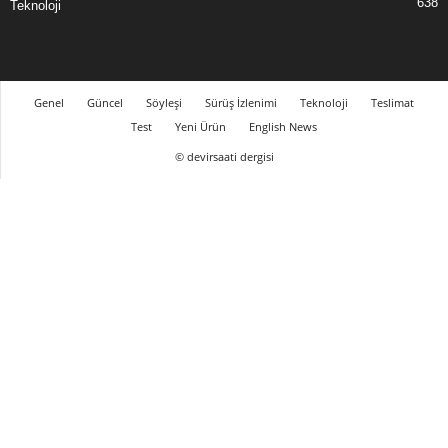
638
Teknoloji
Genel
Güncel
Söyleşi
Sürüş İzlenimi
Teknoloji
Teslimat
Test
Yeni Ürün
English News
© devirsaati dergisi