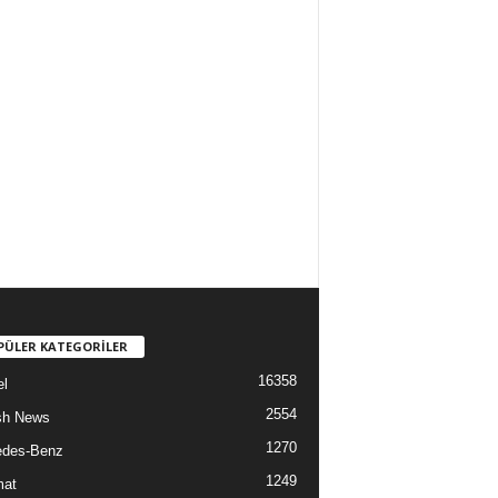
PÜLER KATEGORİLER
16358
l
2554
sh News
1270
edes-Benz
1249
mat