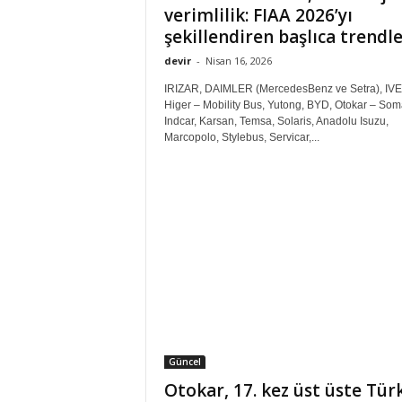
verimlilik: FIAA 2026’yı
şekillendiren başlıca trendl
devir
-
Nisan 16, 2026
IRIZAR, DAIMLER (MercedesBenz ve Setra), IV
Higer – Mobility Bus, Yutong, BYD, Otokar – Som
Indcar, Karsan, Temsa, Solaris, Anadolu Isuzu,
Marcopolo, Stylebus, Servicar,...
Güncel
Otokar, 17. kez üst üste Tür