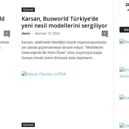
2
Güncel
ld
Karsan, Busworld Türkiye’de
yeni nesil modellerini sergiliyor
Gü
0
devir
-
Haziran 17, 2026
2
esinde
Karsan, sektördeki liderliğini büyük organizasyonlarda
a
yer alarak güçlendirmeye devam ediyor. “Mobilitenin
Geleceğinde Bir Adım Önde” olma vizyonuyla başta
Avrupa olmak üzere dünyada toplu taşımanın...
Güncel