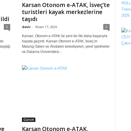
Karsan Otonom e-ATAK, İsveç’te
turistleri kayak merkezlerine
ildi
taşıdı
0
devir
-
Nisan 17, 2026
0
Karsan, Otonom e-ATAK ile yeni bir ilki daha başarıyla
de
hayata geçirdi. Karsan Otonom e-ATAK, İsveç’in
laştığı
Malung-Sälen ve Älvdalen belediyeleri, yerel işletmeler
ve Dalarna Üniversitesi...
Güncel
ve
Karsan Otonom e-ATAK,