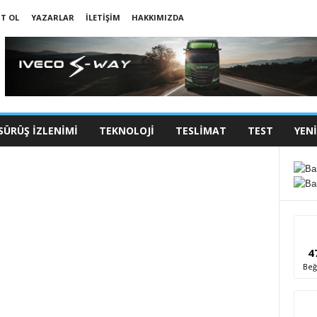
IT OL
YAZARLAR
İLETIŞIM
HAKKIMIZDA
SÜRÜŞ İZLENIMI
TEKNOLOJI
TESLIMAT
TEST
YEN
4
Beğ