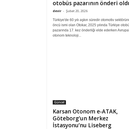
otobüs pazarının önderi ol
devir
-
Şubat 20, 2026
Türkiye'de 60 yılı aşkın süredir otomotiv sektörü
öncü ismi olan Otokar, 2025 yılında Türkiye otob
pazarında 17. kez önderliği elde ederken Avrupa
otonom teknoloji...
Güncel
Karsan Otonom e-ATAK,
Göteborg’un Merkez
İstasyonu’nu Liseberg