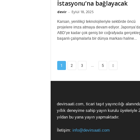
İstasyonu’na bağlayacak
devir
-
Eylül 18, 2025
Karsan, yenilikçi teknolojileriyle sektörde öncü
projelere imza atmaya devam ediyor. Japonya’d
ABD’ye kadar çok geniş bir coğrafyada gerçekleşt
başarılı çalışmalarla bir dünya markası haline...
...
1
2
3
5
devirsaati.com, ticari taşıt yayıncılığı alanınd
yıllık deneyime sahip yayın kurulu üyeleriyle 
yıldan bu yana yayın yapmaktadır.
İletişim:
info@devirsaati.com