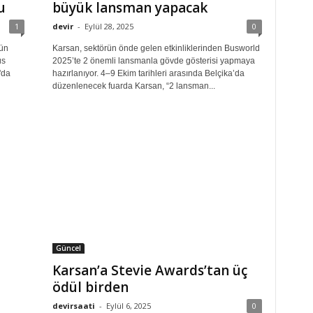
du
büyük lansman yapacak
1
devir
-
Eylül 28, 2025
0
nün
Karsan, sektörün önde gelen etkinliklerinden Busworld
üs
2025’te 2 önemli lansmanla gövde gösterisi yapmaya
'da
hazırlanıyor. 4–9 Ekim tarihleri arasında Belçika’da
düzenlenecek fuarda Karsan, “2 lansman...
Güncel
Karsan’a Stevie Awards’tan üç
ödül birden
devirsaati
-
Eylül 6, 2025
0