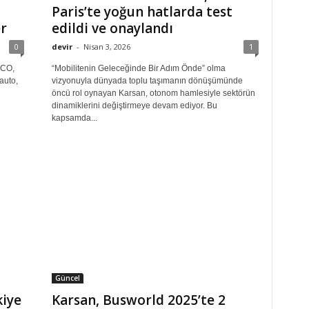
Paris’te yoğun hatlarda test
er
edildi ve onaylandı
0
devir
-
Nisan 3, 2026
1
ECO,
“Mobilitenin Geleceğinde Bir Adım Önde” olma
auto,
vizyonuyla dünyada toplu taşımanın dönüşümünde
öncü rol oynayan Karsan, otonom hamlesiyle sektörün
dinamiklerini değiştirmeye devam ediyor. Bu
kapsamda...
Güncel
kiye
Karsan, Busworld 2025’te 2