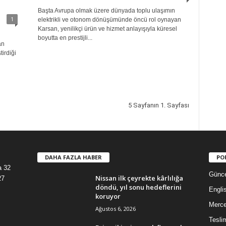
Başta Avrupa olmak üzere dünyada toplu ulaşımın
1
elektrikli ve otonom dönüşümünde öncü rol oynayan
Karsan, yenilikçi ürün ve hizmet anlayışıyla küresel
boyutta en prestijli...
an
irdiği
5 Sayfanın 1. Sayfası
DAHA FAZLA HABER
PO
a 32
Günce
Nissan ilk çeyrekte kârlılığa
27
döndü, yıl sonu hedeflerini
Engli
koruyor
Merc
Ağustos 6, 2026
Tesli