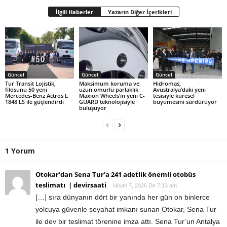
İlgili Haberler
Yazarın Diğer İçerikleri
Güncel
Güncel
Güncel
Tur Transit Lojistik,
Maksimum koruma ve
Hidromas,
filosunu 50 yeni
uzun ömürlü parlaklık
Avustralya’daki yeni
Mercedes-Benz Actros L
Maxion Wheels’ın yeni C-
tesisiyle küresel
1848 LS ile güçlendirdi
GUARD teknolojisiyle
büyümesini sürdürüyor
buluşuyor
1 Yorum
Otokar’dan Sena Tur’a 241 adetlik önemli otobüs
teslimatı | devirsaati
Nisan 7, 2026 De 7:13 am
[…] sıra dünyanın dört bir yanında her gün on binlerce
yolcuya güvenle seyahat imkanı sunan Otokar, Sena Tur
ile dev bir teslimat törenine imza attı. Sena Tur’un Antalya