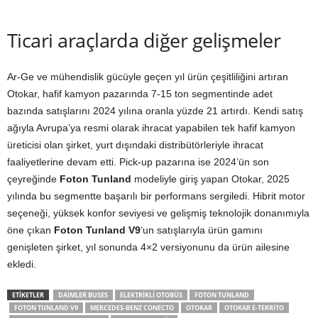
Ticari araçlarda diğer gelişmeler
Ar-Ge ve mühendislik gücüyle geçen yıl ürün çeşitliliğini artıran
Otokar, hafif kamyon pazarında 7-15 ton segmentinde adet
bazında satışlarını 2024 yılına oranla yüzde 21 artırdı. Kendi satış
ağıyla Avrupa’ya resmi olarak ihracat yapabilen tek hafif kamyon
üreticisi olan şirket, yurt dışındaki distribütörleriyle ihracat
faaliyetlerine devam etti. Pick-up pazarına ise 2024’ün son
çeyreğinde
Foton Tunland
modeliyle giriş yapan Otokar, 2025
yılında bu segmentte başarılı bir performans sergiledi. Hibrit motor
seçeneği, yüksek konfor seviyesi ve gelişmiş teknolojik donanımıyla
öne çıkan
Foton Tunland V9
‘un satışlarıyla ürün gamını
genişleten şirket, yıl sonunda 4×2 versiyonunu da ürün ailesine
ekledi.
ETIKETLER
DAIMLER BUSES
ELEKTRIKLI OTOBÜS
FOTON TUNLAND
FOTON TUNLAND V9
MERCEDES-BENZ CONECTO
OTOKAR
OTOKAR E-TERRITO