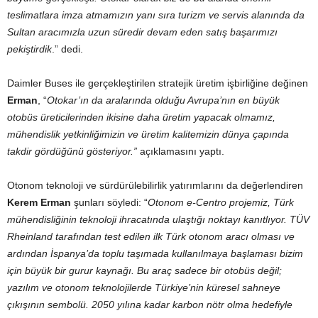
teslimatlara imza atmamızın yanı sıra turizm ve servis alanında da
Sultan aracımızla uzun süredir devam eden satış başarımızı
pekiştirdik
.” dedi.
Daimler Buses ile gerçekleştirilen stratejik üretim işbirliğine değinen
Erman
, “
Otokar’ın da aralarında olduğu Avrupa’nın en büyük
otobüs üreticilerinden ikisine daha üretim yapacak olmamız,
mühendislik yetkinliğimizin ve üretim kalitemizin dünya çapında
takdir gördüğünü gösteriyor.”
açıklamasını yaptı.
Otonom teknoloji ve sürdürülebilirlik yatırımlarını da değerlendiren
Kerem Erman
şunları söyledi: “
Otonom e-Centro projemiz, Türk
mühendisliğinin teknoloji ihracatında ulaştığı noktayı kanıtlıyor. TÜV
Rheinland tarafından test edilen ilk Türk otonom aracı olması ve
ardından İspanya’da toplu taşımada kullanılmaya başlaması bizim
için büyük bir gurur kaynağı. Bu araç sadece bir otobüs değil;
yazılım ve otonom teknolojilerde Türkiye’nin küresel sahneye
çıkışının sembolü. 2050 yılına kadar karbon nötr olma hedefiyle