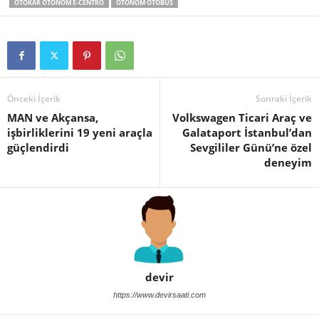
OTOKAR OTONOM E-CENTRO
OTONOM OTOBÜS
Önceki İçerik
Sonraki İçerik
MAN ve Akçansa,
Volkswagen Ticari Araç ve
işbirliklerini 19 yeni araçla
Galataport İstanbul’dan
güçlendirdi
Sevgililer Günü’ne özel
deneyim
devir
https://www.devirsaati.com