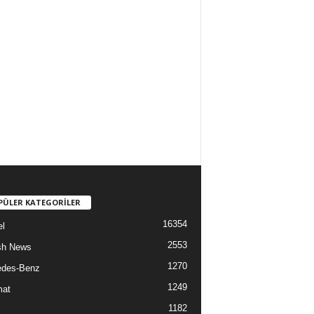
PÜLER KATEGORİLER
16354
l
2553
sh News
1270
edes-Benz
1249
mat
1182