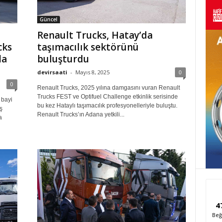
Güncel
Renault Trucks, Hatay’da
cks
taşımacılık sektörünü
da
buluşturdu
devirsaati
-
Mayıs 8, 2025
0
0
Renault Trucks, 2025 yılına damgasını vuran Renault
Trucks FEST ve Optifuel Challenge etkinlik serisinde
 bayi
bu kez Hataylı taşımacılık profesyonelleriyle buluştu.
ş
Renault Trucks’ın Adana yetkili...
a
4
Beğ