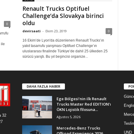
Renault Trucks Optifuel
Challenge’da Slovakya birinci
oldu
0
devirsaati
-
Ekim 23, 2019
0
arrufu
16 Ekim’de Lyon'da düzenlenen Renault Trucks’ın
 ile
yakıt tasarrufu yarışması Optifuel Challenge’ın
uluslararası finalinde Türkiye’de dahil 25 ülkeden 25
sürücü yarıştı. Bu yıl beşincisi organize...
DAHA FAZLA HABER
PO
Günce
Ege Bölgesi’nin ilk Renault
Trucks Master Red EDITION’ı
Engli
ÖKN Lojistik filosuna...
Merc
a 32
Ağustos 5, 2026
27
Tesli
Mercedes-Benz Trucks
UND
Offroad Experience 2026