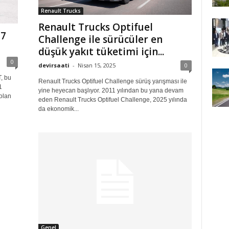
Renault Trucks
Renault Trucks Optifuel
17
Challenge ile sürücüler en
düşük yakıt tüketimi için...
0
devirsaati
-
Nisan 15, 2025
0
, bu
Renault Trucks Optifuel Challenge sürüş yarışması ile
1
yine heyecan başlıyor. 2011 yılından bu yana devam
olan
eden Renault Trucks Optifuel Challenge, 2025 yılında
da ekonomik...
Genel