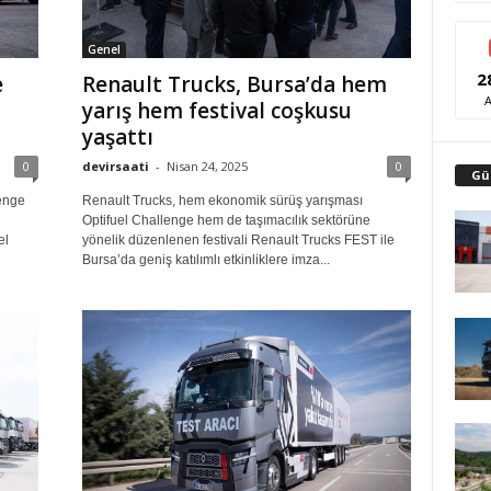
Genel
2
Renault Trucks, Bursa’da hem
e
yarış hem festival coşkusu
yaşattı
devirsaati
-
Nisan 24, 2025
0
0
Gü
Renault Trucks, hem ekonomik sürüş yarışması
lenge
Optifuel Challenge hem de taşımacılık sektörüne
i
yönelik düzenlenen festivali Renault Trucks FEST ile
el
Bursa’da geniş katılımlı etkinliklere imza...