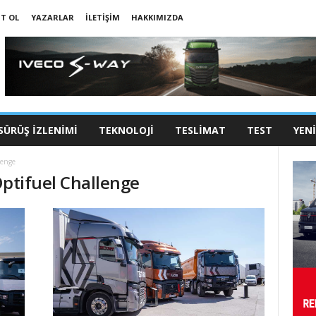
IT OL
YAZARLAR
İLETIŞIM
HAKKIMIZDA
SÜRÜŞ İZLENIMI
TEKNOLOJI
TESLIMAT
TEST
YEN
lenge
Optifuel Challenge