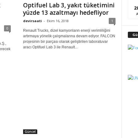
k
Optifuel Lab 3, yakıt tüketimini
2
yüzde 13 azaltmayı hedefliyor
devirsaati
-
Ekim 16, 2018
1
0
Renault Trucks, dizel kamyonların enerji verimliliğini
Gü
artırmaya yönelik çalışmalarına devam ediyor. FALCON
projesinin bir parçası olarak geliştirilen laboratuvar
.Ş.,
aracı Optifuel Lab 3 ile Renault...
verecek
Güncel