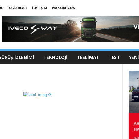
OL
YAZARLAR
İLETIŞIM
HAKKIMIZDA
SÜRÜŞ İZLENIMI
TEKNOLOJI
TESLIMAT
TEST
YEN