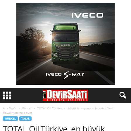
Ana Sayfa
Güncel
TOTAL Oil Türkiye, en büyük istasyonunu İstanbul Yeni
Havalimanı’na açıyor
GÜNCEL
TOTAL
TOTAL Oil Türkiye, en büyük