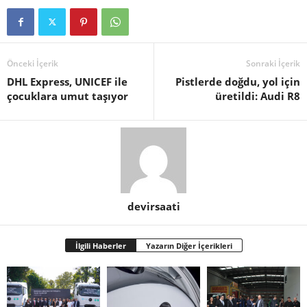
Önceki İçerik
Sonraki İçerik
DHL Express, UNICEF ile
Pistlerde doğdu, yol için
çocuklara umut taşıyor
üretildi: Audi R8
devirsaati
İlgili Haberler
Yazarın Diğer İçerikleri