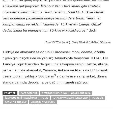
ağımızı hızla genişletiyor, bir yandan da istasyonlarımızdaki hizmet
anlayışını geliştiriyoruz. İstanbul Yeni Havalimanı gibi stratejik
noktalarda yatırımlarımızı sürdüreceğiz. Total Oil Türkiye olarak
yeni dönemde pazarlama faaliyetlerimizi de artırdık. Yeni imaj
kampanyamız ve reklam filmimizde ‘Türkiye’nin Enerjisi Güzel’
dedik. Şimdi bu enerjiyle tüm Türkiye’yi kucaklıyoruz
.” dedi.
Total Oil Türkiye A.Ş. Satış Direktörü Göker Gürkaya
Türkiye’de akaryakıt sektörünü Eurodiesel, mobil ödeme, ozonla
hijyen gibi birçok ilkle ve yenilikçi teknolojiyle tanıştıran
TOTAL Oil
Türkiye
, lojistik açıdan da güçlü bir altyapıya sahip. Gebze, Aliağa
ve Samsun’da akaryakıt, Yarımca, Ankara ve Aliağa’da LPG olmak
3
üzere toplam yaklaşık 300 bin m
sığalı tesise sahip şirket, dünya
standartlarında depolama ve dağıtım hizmeti sağlıyor.
ETIKETLER
CAFÉ BONJOUR
DEMIRÖREN HOLDING
GÖKER GÜRKAYA
ISTANBUL YENI HAVALIMANI
TOTAL
TOTAL HAVALIMANI ISTASYONU
TOTAL OIL
TOTAL OIL TÜRKIYE
YILDIRIM DEMIRÖREN