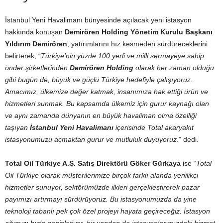
İstanbul Yeni Havalimanı bünyesinde açılacak yeni istasyon
hakkında konuşan
Demirören Holding Yönetim Kurulu Başkanı
Yıldırım Demirören
, yatırımlarını hız kesmeden sürdüreceklerini
belirterek, “
Türkiye’nin yüzde 100 yerli ve milli sermayeye sahip
önder şirketlerinden
Demirören Holding
olarak her zaman olduğu
gibi bugün de, büyük ve güçlü Türkiye hedefiyle çalışıyoruz.
Amacımız, ülkemize değer katmak, insanımıza hak ettiği ürün ve
hizmetleri sunmak. Bu kapsamda ülkemiz için gurur kaynağı olan
ve aynı zamanda dünyanın en büyük havaliman olma özelliği
taşıyan
İstanbul Yeni Havalimanı
içerisinde Total akaryakıt
istasyonumuzu açmaktan gurur ve mutluluk duyuyoruz
.” dedi.
Total Oil Türkiye A.Ş. Satış Direktörü Göker Gürkaya
ise “
Total
Oil Türkiye olarak müşterilerimize birçok farklı alanda yenilikçi
hizmetler sunuyor, sektörümüzde ilkleri gerçekleştirerek pazar
payımızı artırmayı sürdürüyoruz. Bu istasyonumuzda da yine
teknoloji tabanlı pek çok özel projeyi hayata geçireceğiz. İstasyon