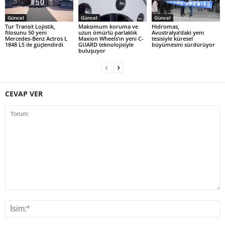
Güncel
Güncel
Güncel
Tur Transit Lojistik,
Maksimum koruma ve
Hidromas,
filosunu 50 yeni
uzun ömürlü parlaklık
Avustralya’daki yeni
Mercedes-Benz Actros L
Maxion Wheels’ın yeni C-
tesisiyle küresel
1848 LS ile güçlendirdi
GUARD teknolojisiyle
büyümesini sürdürüyor
buluşuyor
CEVAP VER