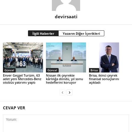
devirsaati
İlgili Haberler
Yazarın Diğer İçerikleri
Güncel
Güncel
Brisa
Enver Geçgel Turizm, 63
Nissan ilk çeyrekte
Brisa, ikinci çeyrek
adet yeni Mercedes-Benz
kârlılığa döndü, yıl sonu
finansal sonuçlarını
otobüs yatırımı yaptı
hedeflerini koruyor
açıkladı
CEVAP VER