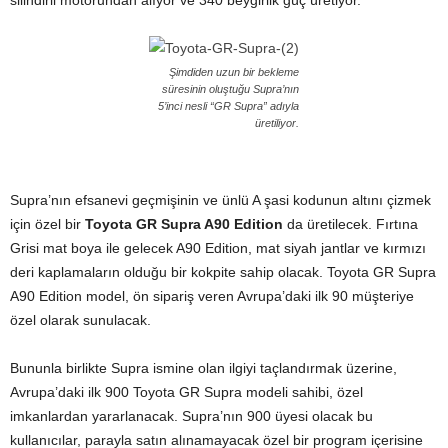
silindirli motorundan alıyor ve 340 beygirlik güç üretiyor.
Şimdiden uzun bir bekleme
süresinin oluştuğu Supra’nın
5’inci nesli “GR Supra” adıyla
üretiliyor.
Supra’nın efsanevi geçmişinin ve ünlü A şasi kodunun altını çizmek
için özel bir
Toyota GR Supra A90 Edition
da üretilecek. Fırtına
Grisi mat boya ile gelecek A90 Edition, mat siyah jantlar ve kırmızı
deri kaplamaların olduğu bir kokpite sahip olacak. Toyota GR Supra
A90 Edition model, ön sipariş veren Avrupa’daki ilk 90 müşteriye
özel olarak sunulacak.
Bununla birlikte Supra ismine olan ilgiyi taçlandırmak üzerine,
Avrupa’daki ilk 900 Toyota GR Supra modeli sahibi, özel
imkanlardan yararlanacak. Supra’nın 900 üyesi olacak bu
kullanıcılar, parayla satın alınamayacak özel bir program içerisine