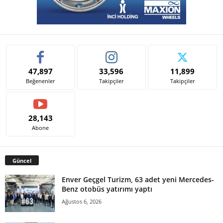
47,897
33,596
11,899
Beğenenler
Takipçiler
Takipçiler
28,143
Abone
Güncel
Enver Geçgel Turizm, 63 adet yeni Mercedes-
Benz otobüs yatırımı yaptı
Ağustos 6, 2026