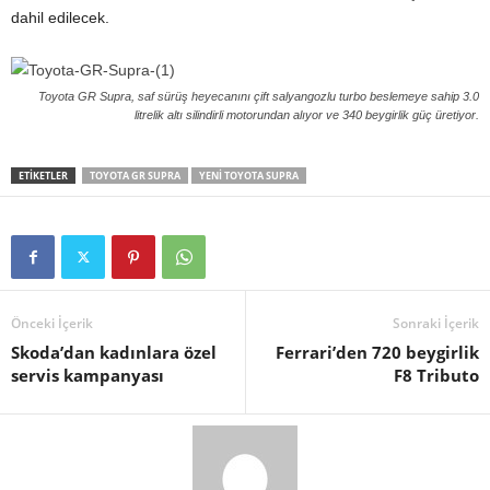
dahil edilecek.
Toyota GR Supra, saf sürüş heyecanını çift salyangozlu turbo beslemeye sahip 3.0
litrelik altı silindirli motorundan alıyor ve 340 beygirlik güç üretiyor.
ETIKETLER
TOYOTA GR SUPRA
YENI TOYOTA SUPRA
Önceki İçerik
Sonraki İçerik
Skoda’dan kadınlara özel
Ferrari’den 720 beygirlik
servis kampanyası
F8 Tributo