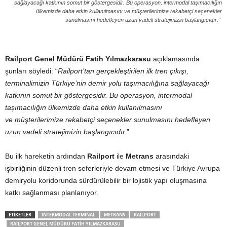
sağlayacağı katkının somut bir göstergesidir. Bu operasyon, intermodal taşımacılığın
ülkemizde daha etkin kullanılmasını ve müşterilerimize rekabetçi seçenekler
sunulmasını hedefleyen uzun vadeli stratejimizin başlangıcıdır.”
Railport Genel Müdürü Fatih Yılmazkarasu
açıklamasında
şunları söyledi: “
Railport’tan gerçekleştirilen ilk tren çıkışı,
terminalimizin Türkiye’nin demir yolu taşımacılığına sağlayacağı
katkının somut bir göstergesidir. Bu operasyon, intermodal
taşımacılığın ülkemizde daha etkin kullanılmasını
ve müşterilerimize rekabetçi seçenekler sunulmasını hedefleyen
uzun vadeli stratejimizin başlangıcıdır.
”
Bu ilk hareketin ardından
Railport
ile
Metrans
arasındaki
işbirliğinin düzenli tren seferleriyle devam etmesi ve Türkiye Avrupa
demiryolu koridorunda sürdürülebilir bir lojistik yapı oluşmasına
katkı sağlanması planlanıyor.
ETIKETLER
INTERMODAL TERMINAL
METRANS
RAILPORT
RAILPORT GENEL MÜDÜRÜ FATIH YILMAZKARASU