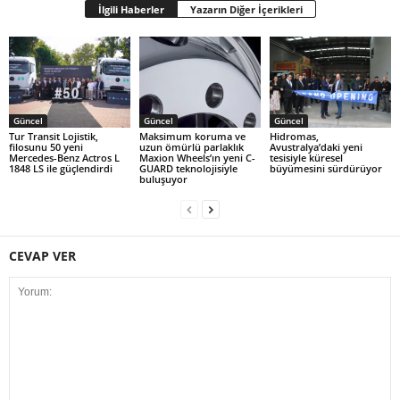
İlgili Haberler
Yazarın Diğer İçerikleri
Güncel
Güncel
Güncel
Tur Transit Lojistik,
Maksimum koruma ve
Hidromas,
filosunu 50 yeni
uzun ömürlü parlaklık
Avustralya’daki yeni
Mercedes-Benz Actros L
Maxion Wheels’ın yeni C-
tesisiyle küresel
1848 LS ile güçlendirdi
GUARD teknolojisiyle
büyümesini sürdürüyor
buluşuyor
CEVAP VER