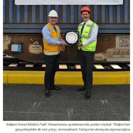
Railport Genel Müdürü Fatih Yılmazkarasu açıklamasında şunları söyledi: “Railport’tan
gerçekleştirilen ilk tren çıkışı, terminalimizin Türkiye’nin demiryolu taşımacılığına