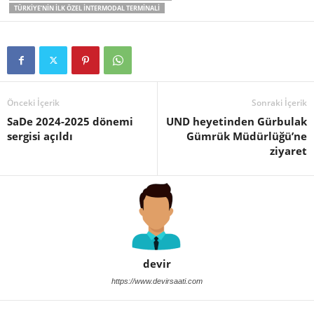
TÜRKIYE’NIN ILK ÖZEL INTERMODAL TERMINALI
Önceki İçerik
Sonraki İçerik
SaDe 2024-2025 dönemi
UND heyetinden Gürbulak
sergisi açıldı
Gümrük Müdürlüğü’ne
ziyaret
devir
https://www.devirsaati.com