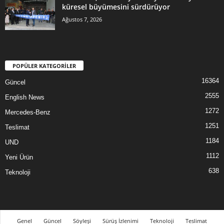
küresel büyümesini sürdürüyor
Ağustos 7, 2026
POPÜLER KATEGORİLER
16364
Güncel
2555
English News
1272
Mercedes-Benz
1251
Teslimat
1184
UND
1112
Yeni Ürün
638
Teknoloji
Genel
Güncel
Söyleşi
Sürüş İzlenimi
Teknoloji
Teslimat