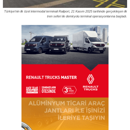
Türkiye’nin ilk özel intermodal terminali Railport, 21 Kasım 2025 tarihinde gerçekleşen ilk
tren seferi ile demiryolu terminal operasyonlarına başladı.