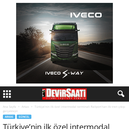
Ana Sayfa
Arkas
Türkiye’nin ilk özel intermodal terminali Railport’tan ilk tren çıkışı
gerçekleşti
ARKAS
GÜNCEL
Türkiye’nin ilk özel intermodal