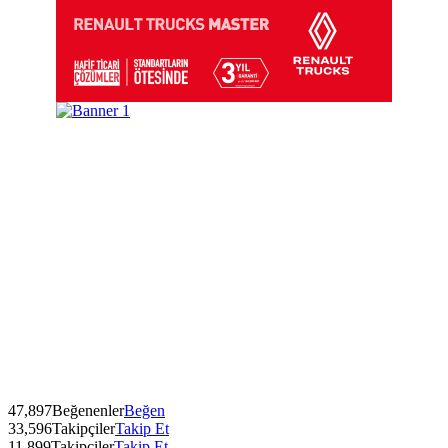
47,897
Beğenenler
Beğen
33,596
Takipçiler
Takip Et
11,899
Takipçiler
Takip Et