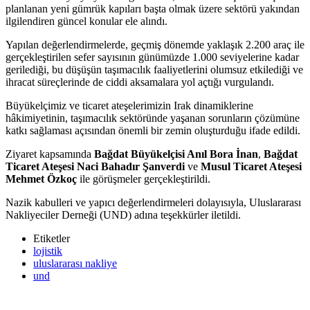
planlanan yeni gümrük kapıları başta olmak üzere sektörü yakından
ilgilendiren güncel konular ele alındı.
Yapılan değerlendirmelerde, geçmiş dönemde yaklaşık 2.200 araç ile
gerçekleştirilen sefer sayısının günümüzde 1.000 seviyelerine kadar
gerilediği, bu düşüşün taşımacılık faaliyetlerini olumsuz etkilediği ve
ihracat süreçlerinde de ciddi aksamalara yol açtığı vurgulandı.
Büyükelçimiz ve ticaret ateşelerimizin Irak dinamiklerine
hâkimiyetinin, taşımacılık sektöründe yaşanan sorunların çözümüne
katkı sağlaması açısından önemli bir zemin oluşturduğu ifade edildi.
Ziyaret kapsamında
Bağdat Büyükelçisi Anıl Bora İnan
,
Bağdat
Ticaret Ateşesi Naci Bahadır Şanverdi
ve
Musul Ticaret Ateşesi
Mehmet Özkoç
ile görüşmeler gerçekleştirildi.
Nazik kabulleri ve yapıcı değerlendirmeleri dolayısıyla, Uluslararası
Nakliyeciler Derneği (UND) adına teşekkürler iletildi.
Etiketler
lojistik
uluslararası nakliye
und