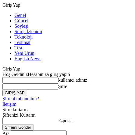
Giriş Yap
Genel
Güncel
Söyleşi
Sürüş İzlenimi
Teknoloji
Teslimat
Test
Yeni Ürün
English News
Giriş Yap
Hoş Geldiniz
Hesabınıza giriş yapın
kullanıcı adınız
Şifre
Şifreni mi unuttun?
İletişim
Şifre kurtarma
Şifrenizi Kurtarın
E-posta
Ara