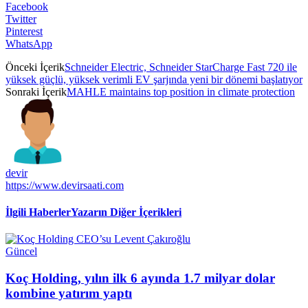
Facebook
Twitter
Pinterest
WhatsApp
Önceki İçerik
Schneider Electric, Schneider StarCharge Fast 720 ile
yüksek güçlü, yüksek verimli EV şarjında yeni bir dönemi başlatıyor
Sonraki İçerik
MAHLE maintains top position in climate protection
devir
https://www.devirsaati.com
İlgili Haberler
Yazarın Diğer İçerikleri
Güncel
Koç Holding, yılın ilk 6 ayında 1.7 milyar dolar
kombine yatırım yaptı