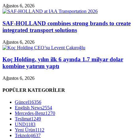
Ağustos 6, 2026
SAF-HOLLAND combines strong brands to create
integrated transport solutions
Ağustos 6, 2026
Koç Holding, yılın ilk 6 ayında 1.7 milyar dolar
kombine yatırım yaptı
Ağustos 6, 2026
POPÜLER KATEGORİLER
Güncel
16356
English News
2554
Mercedes-Benz
1270
Teslimat
1249
UND
1183
Yeni Ürün
1112
Teknoloji
637