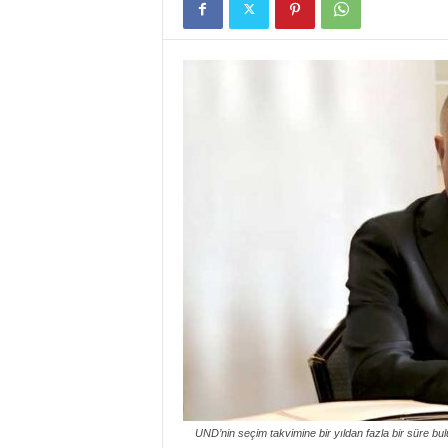
UND’nin seçim takvimine bir yıldan fazla bir süre b