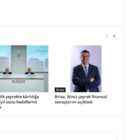
Brisa
ilk çeyrekte kârlılığa
Brisa, ikinci çeyrek finansal
yıl sonu hedeflerini
sonuçlarını açıkladı
r