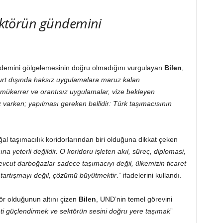
sektörün gündemini
ndemini gölgelemesinin doğru olmadığını vurgulayan
Bilen
,
yurt dışında haksız uygulamalara maruz kalan
 mükerrer ve orantısız uygulamalar, vize bekleyen
z varken; yapılması gereken bellidir: Türk taşımacısının
al taşımacılık koridorlarından biri olduğuna dikkat çeken
a yeterli değildir. O koridoru işleten akıl, süreç, diplomasi,
vcut darboğazlar sadece taşımacıyı değil, ülkemizin ticaret
z tartışmayı değil, çözümü büyütmektir
.” ifadelerini kullandı.
ör olduğunun altını çizen
Bilen
, UND’nin temel görevini
i güçlendirmek ve sektörün sesini doğru yere taşımak
”