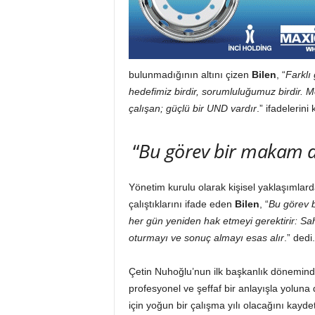
bulunmadığının altını çizen
Bilen
, “
Farklı
hedefimiz birdir, sorumluluğumuz birdir. Me
çalışan; güçlü bir UND vardır
.” ifadelerini 
“
Bu görev bir makam d
Yönetim kurulu olarak kişisel yaklaşımlar
çalıştıklarını ifade eden
Bilen
, “
Bu görev b
her gün yeniden hak etmeyi gerektirir: S
oturmayı ve sonuç almayı esas alır
.” dedi.
Çetin Nuhoğlu’nun ilk başkanlık dönemind
profesyonel ve şeffaf bir anlayışla yoluna 
için yoğun bir çalışma yılı olacağını kaydet