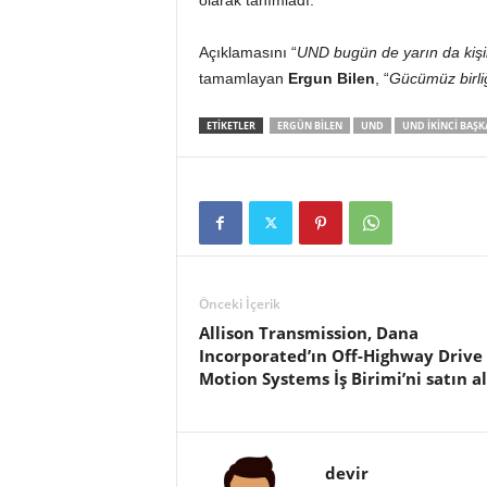
olarak tanımladı.
Açıklamasını “
UND bugün de yarın da kişil
tamamlayan
Ergun Bilen
, “
Gücümüz birliğ
ETIKETLER
ERGÜN BILEN
UND
UND İKINCI BAŞK
Önceki İçerik
Allison Transmission, Dana
Incorporated’ın Off-Highway Drive
Motion Systems İş Birimi’ni satın al
devir