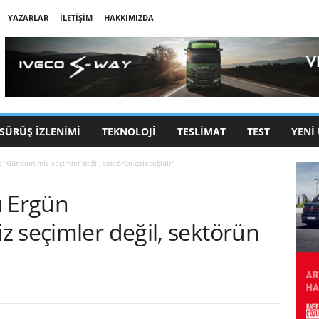
YAZARLAR
İLETIŞIM
HAKKIMIZDA
SÜRÜŞ İZLENIMI
TEKNOLOJI
TESLIMAT
TEST
YENI
: “Gündemimiz seçimler değil, sektörün geleceğidir”
ı Ergün
 seçimler değil, sektörün