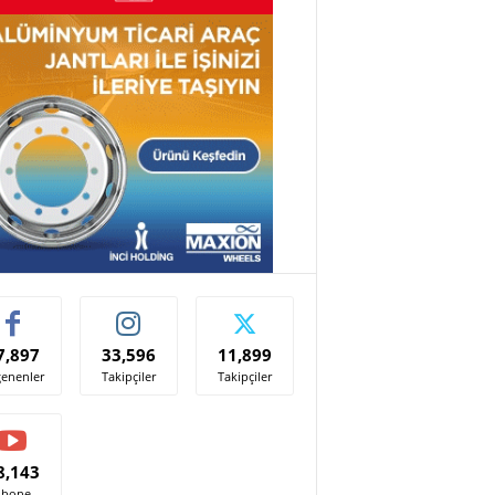
7,897
33,596
11,899
enenler
Takipçiler
Takipçiler
8,143
Abone