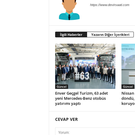
https://www.devirsaati.com
İlgili Haberler
Yazarın Diğer İçerikleri
Güncel
Güncel
Enver Geçgel Turizm, 63 adet
Nissan 
yeni Mercedes-Benz otobüs
döndü, 
yatırımı yaptı
koruyo
CEVAP VER