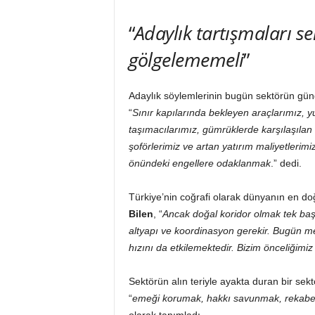
“
Adaylık tartışmaları 
gölgelememeli
”
Adaylık söylemlerinin bugün sektörün gü
“
Sınır kapılarında bekleyen araçlarımız, 
taşımacılarımız, gümrüklerde karşılaşılan
şoförlerimiz ve artan yatırım maliyetlerimi
önündeki engellere odaklanmak
.” dedi.
Türkiye’nin coğrafi olarak dünyanın en doğ
Bilen
, “
Ancak doğal koridor olmak tek başın
altyapı ve koordinasyon gerekir. Bugün me
hızını da etkilemektedir. Bizim önceliğimi
Sektörün alın teriyle ayakta duran bir sekt
“
emeği korumak, hakkı savunmak, rekabet