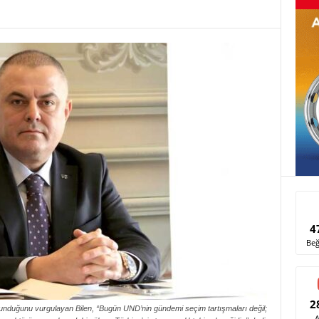
4
Beğ
2
ulunduğunu vurgulayan Bilen, “Bugün UND’nin gündemi seçim tartışmaları değil;