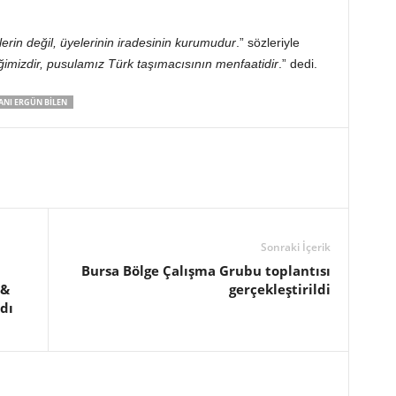
erin değil, üyelerinin iradesinin kurumudur
.” sözleriyle
imizdir, pusulamız Türk taşımacısının menfaatidir
.” dedi.
ANI ERGÜN BILEN
Sonraki İçerik
Bursa Bölge Çalışma Grubu toplantısı
 &
gerçekleştirildi
dı