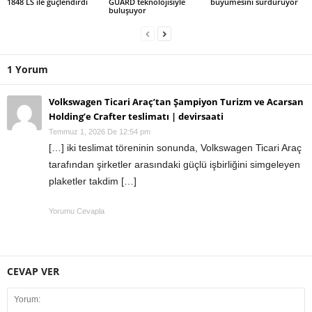
1848 LS ile güçlendirdi
GUARD teknolojisiyle
büyümesini sürdürüyor
buluşuyor
1 Yorum
Volkswagen Ticari Araç’tan Şampiyon Turizm ve Acarsan
Holding’e Crafter teslimatı | devirsaati
Temmuz 1, 2026 De 12:54 pm
[…] iki teslimat töreninin sonunda, Volkswagen Ticari Araç
tarafından şirketler arasındaki güçlü işbirliğini simgeleyen
plaketler takdim […]
Yorumu Cevapla
CEVAP VER