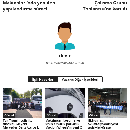
Makinaları’nda yeniden
Çalışma Grubu
yapılandırma süreci
Toplantısı’na katıldı
devir
https://www.devirsaati.com
İlgili Haberler
Yazarın Diğer İçerikleri
Güncel
Güncel
Güncel
Tur Transit Lojistik,
Maksimum koruma ve
Hidromas,
filosunu 50 yeni
uzun ömürlü parlaklık
Avustralya’daki yeni
Mercedes-Benz Actros L
Maxion Wheels’ın yeni C-
tesisiyle küresel