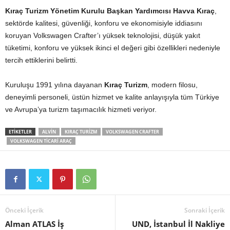
Kıraç Turizm Yönetim Kurulu Başkan Yardımcısı Havva Kıraç
,
sektörde kalitesi, güvenliği, konforu ve ekonomisiyle iddiasını
koruyan Volkswagen Crafter’ı yüksek teknolojisi, düşük yakıt
tüketimi, konforu ve yüksek ikinci el değeri gibi özellikleri nedeniyle
tercih ettiklerini belirtti.
Kuruluşu 1991 yılına dayanan
Kıraç Turizm
, modern filosu,
deneyimli personeli, üstün hizmet ve kalite anlayışıyla tüm Türkiye
ve Avrupa’ya turizm taşımacılık hizmeti veriyor.
ETIKETLER
ALVIN
KIRAÇ TURIZM
VOLKSWAGEN CRAFTER
VOLKSWAGEN TICARI ARAÇ
Önceki İçerik
Sonraki İçerik
Alman ATLAS İş
UND, İstanbul İl Nakliye