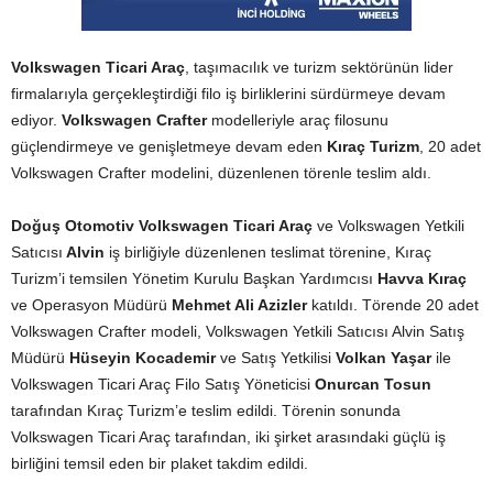
Volkswagen Ticari Araç
, taşımacılık ve turizm sektörünün lider
firmalarıyla gerçekleştirdiği filo iş birliklerini sürdürmeye devam
ediyor.
Volkswagen Crafter
modelleriyle araç filosunu
güçlendirmeye ve genişletmeye devam eden
Kıraç Turizm
, 20 adet
Volkswagen Crafter modelini, düzenlenen törenle teslim aldı.
Doğuş Otomotiv Volkswagen Ticari Araç
ve Volkswagen Yetkili
Satıcısı
Alvin
iş birliğiyle düzenlenen teslimat törenine, Kıraç
Turizm’i temsilen Yönetim Kurulu Başkan Yardımcısı
Havva Kıraç
ve Operasyon Müdürü
Mehmet Ali Azizler
katıldı. Törende 20 adet
Volkswagen Crafter modeli, Volkswagen Yetkili Satıcısı Alvin Satış
Müdürü
Hüseyin Kocademir
ve Satış Yetkilisi
Volkan Yaşar
ile
Volkswagen Ticari Araç Filo Satış Yöneticisi
Onurcan Tosun
tarafından Kıraç Turizm’e teslim edildi. Törenin sonunda
Volkswagen Ticari Araç tarafından, iki şirket arasındaki güçlü iş
birliğini temsil eden bir plaket takdim edildi.