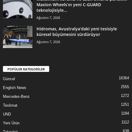
Maxion Wheels’ın yeni C-GUARD
teknolojisiyle...
Ağustos 7, 2026
Hidromas, Avustralya’daki yeni tesisiyle
küresel büyümesini sürdürüyor
Ağustos 7, 2026
POPÜLER KATEGORİLER
16364
Güncel
2555
English News
1272
Mercedes-Benz
1251
Teslimat
1184
UND
1112
Yeni Ürün
638
Teknoloji