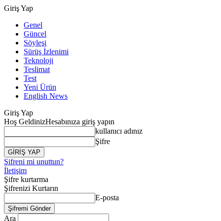
Giriş Yap
Genel
Güncel
Söyleşi
Sürüş İzlenimi
Teknoloji
Teslimat
Test
Yeni Ürün
English News
Giriş Yap
Hoş Geldiniz
Hesabınıza giriş yapın
kullanıcı adınız
Şifre
Şifreni mi unuttun?
İletişim
Şifre kurtarma
Şifrenizi Kurtarın
E-posta
Ara