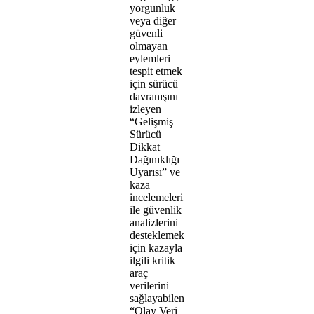
yorgunluk
veya diğer
güvenli
olmayan
eylemleri
tespit etmek
için sürücü
davranışını
izleyen
“Gelişmiş
Sürücü
Dikkat
Dağınıklığı
Uyarısı” ve
kaza
incelemeleri
ile güvenlik
analizlerini
desteklemek
için kazayla
ilgili kritik
araç
verilerini
sağlayabilen
“Olay Veri