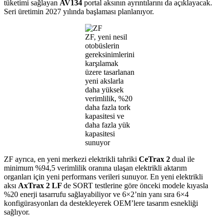
tüketimi sağlayan
AV134
portal aksının ayrıntılarını da açıklayacak.
Seri üretimin 2027 yılında başlaması planlanıyor.
ZF, yeni nesil
otobüslerin
gereksinimlerini
karşılamak
üzere tasarlanan
yeni akslarla
daha yüksek
verimlilik, %20
daha fazla tork
kapasitesi ve
daha fazla yük
kapasitesi
sunuyor
ZF ayrıca, en yeni merkezi elektrikli tahriki
CeTrax 2
dual ile
minimum %94,5 verimlilik oranına ulaşan elektrikli aktarım
organları için yeni performans verileri sunuyor. En yeni elektrikli
aksı
AxTrax 2 LF
de SORT testlerine göre önceki modele kıyasla
%20 enerji tasarrufu sağlayabiliyor ve 6×2’nin yanı sıra 6×4
konfigürasyonları da destekleyerek OEM’lere tasarım esnekliği
sağlıyor.