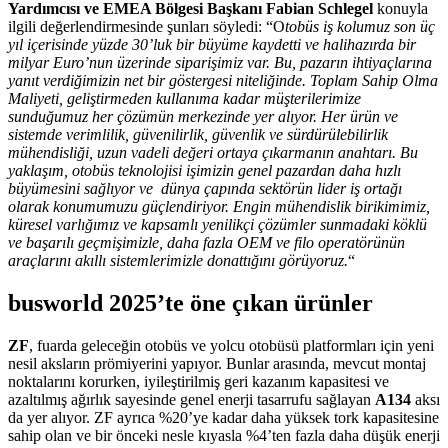
Yardımcısı ve EMEA Bölgesi Başkanı Fabian Schlegel
konuyla
ilgili değerlendirmesinde şunları söyledi: “O
tobüs iş kolumuz son üç
yıl içerisinde yüzde 30’luk bir büyüme kaydetti ve halihazırda bir
milyar Euro’nun üzerinde siparişimiz var. Bu, pazarın ihtiyaçlarına
yanıt verdiğimizin net bir göstergesi niteliğinde. Toplam Sahip Olma
Maliyeti, geliştirmeden kullanıma kadar müşterilerimize
sunduğumuz her çözümün merkezinde yer alıyor. Her ürün ve
sistemde verimlilik, güvenilirlik, güvenlik ve sürdürülebilirlik
mühendisliği, uzun vadeli değeri ortaya çıkarmanın anahtarı. Bu
yaklaşım, otobüs teknolojisi işimizin genel pazardan daha hızlı
büyümesini sağlıyor ve dünya çapında sektörün lider iş ortağı
olarak konumumuzu güçlendiriyor. Engin mühendislik birikimimiz,
küresel varlığımız ve kapsamlı yenilikçi çözümler sunmadaki köklü
ve başarılı geçmişimizle, daha fazla OEM ve filo operatörünün
araçlarını akıllı sistemlerimizle donattığını görüyoruz.
“
busworld 2025’te öne çıkan ürünler
ZF
, fuarda geleceğin otobüs ve yolcu otobüsü platformları için yeni
nesil aksların prömiyerini yapıyor. Bunlar arasında, mevcut montaj
noktalarını korurken, iyileştirilmiş geri kazanım kapasitesi ve
azaltılmış ağırlık sayesinde genel enerji tasarrufu sağlayan
A134
aksı
da yer alıyor. ZF ayrıca %20’ye kadar daha yüksek tork kapasitesine
sahip olan ve bir önceki nesle kıyasla %4’ten fazla daha düşük enerji