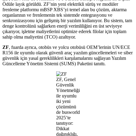
Ödüle layık görüldü. ZF’nin yeni elektrikli sürüş ve modüler
frenleme platformu mBSP XBS’yi temel alan bu çözüm, aktarma
organlarının ve frenlemenin tek sistemde entegrasyonu ve
senkronizasyonu için gelişmiş bir yazılım kullanıyor. Bu sistem, tam
denge kontrolünü sağlarken enerji verimliliğini en üst seviyeye
çıkarıyor, işletme maliyetlerini optimize ederek filolar için toplam
sahip olma maliyetini (TCO) azaltıyor.
ZF
, fuarda ayrıca, otobüs ve yolcu otobüsü OEM’lerinin UN/ECE
R156 ile uyumlu olarak güvenli araç yazılım güncellemeleri ve siber
güvenlik için yasal gereklilikleri karşılamalarını sağlayan Yazılım
Güncelleme Yönetim Sistemi (SUMS) Paketini tanıttı.
ZF, Genel
Güvenlik
Yönetmeliği
ile uyumlu
iki yeni
çözümünü
de busworld
2025’te
tanıtıyor:
Dikkat
dağınıklığı,