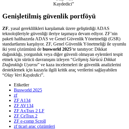
Kaydedici”
Genişletilmiş güvenlik portföyü
ZF
, yasal gereklilikleri karşılamak üzere geliştirdiği ADAS
teknolojileriyle güvenliği ileriye taşımaya devam ediyor. ZF’nin
paketi halihazırda ADAS ve Genel Güvenlik Yönetmeliği (GSR)
standartlarını karşılıyor. ZF, Genel Güvenlik Yönetmeliği ile uyumlu
iki yeni çözümünü de
busworld 2025
‘te tanıtıyor: Dikkat
dağınıklığı, yorgunluk veya diğer güvenli olmayan eylemleri tespit
etmek için sürücü davranışını izleyen “
Gelişmiş Sürücü Dikkat
Dağınıklığı Uyarısı
” ve kaza incelemeleri ile güvenlik analizlerini
desteklemek için kazayla ilgili kritik araç verilerini sağlayabilen
“
Olay Veri Kaydedici
”.
Etiketler
Busworld 2025
zf
ZF A134
ZF AV134
ZF AxTrax 2 LF
ZF CeTrax 2
ZF e-comp Scroll
zf ticari araç çözümleri