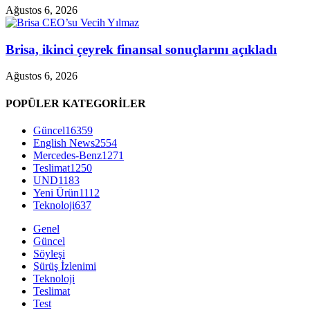
Ağustos 6, 2026
Brisa, ikinci çeyrek finansal sonuçlarını açıkladı
Ağustos 6, 2026
POPÜLER KATEGORİLER
Güncel
16359
English News
2554
Mercedes-Benz
1271
Teslimat
1250
UND
1183
Yeni Ürün
1112
Teknoloji
637
Genel
Güncel
Söyleşi
Sürüş İzlenimi
Teknoloji
Teslimat
Test