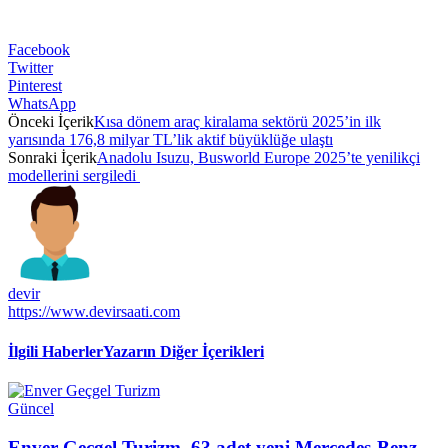
Facebook
Twitter
Pinterest
WhatsApp
Önceki İçerik
Kısa dönem araç kiralama sektörü 2025’in ilk
yarısında 176,8 milyar TL’lik aktif büyüklüğe ulaştı
Sonraki İçerik
Anadolu Isuzu, Busworld Europe 2025’te yenilikçi
modellerini sergiledi
devir
https://www.devirsaati.com
İlgili Haberler
Yazarın Diğer İçerikleri
Güncel
Enver Geçgel Turizm, 63 adet yeni Mercedes-Benz