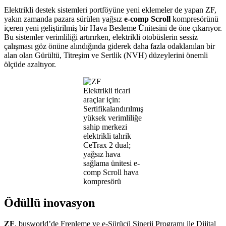
Elektrikli destek sistemleri portföyüne yeni eklemeler de yapan ZF,
yakın zamanda pazara sürülen yağsız
e-comp Scroll
kompresörünü
içeren yeni geliştirilmiş bir Hava Besleme Ünitesini de öne çıkarıyor.
Bu sistemler verimliliği artırırken, elektrikli otobüslerin sessiz
çalışması göz önüne alındığında giderek daha fazla odaklanılan bir
alan olan Gürültü, Titreşim ve Sertlik (NVH) düzeylerini önemli
ölçüde azaltıyor.
Elektrikli ticari
araçlar için:
Sertifikalandırılmış
yüksek verimliliğe
sahip merkezi
elektrikli tahrik
CeTrax 2 dual;
yağsız hava
sağlama ünitesi e-
comp Scroll hava
kompresörü
Ödüllü inovasyon
ZF
, busworld’de Frenleme ve e-Sürücü Sinerji Programı ile Dijital