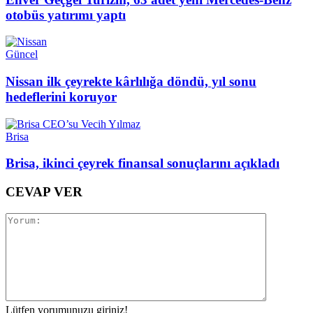
otobüs yatırımı yaptı
Güncel
Nissan ilk çeyrekte kârlılığa döndü, yıl sonu
hedeflerini koruyor
Brisa
Brisa, ikinci çeyrek finansal sonuçlarını açıkladı
CEVAP VER
Lütfen yorumunuzu giriniz!