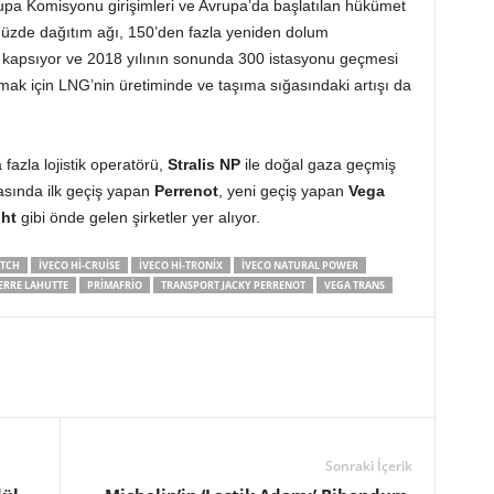
rupa Komisyonu girişimleri ve Avrupa’da başlatılan hükümet
müzde dağıtım ağı, 150’den fazla yeniden dolum
ı kapsıyor ve 2018 yılının sonunda 300 istasyonu geçmesi
lamak için LNG’nin üretiminde ve taşıma sığasındaki artışı da
azla lojistik operatörü,
Stralis NP
ile doğal gaza geçmiş
rasında ilk geçiş yapan
Perrenot
, yeni geçiş yapan
Vega
ht
gibi önde gelen şirketler yer alıyor.
ITCH
IVECO HI-CRUISE
IVECO HI-TRONIX
IVECO NATURAL POWER
ERRE LAHUTTE
PRIMAFRIO
TRANSPORT JACKY PERRENOT
VEGA TRANS
Sonraki İçerik