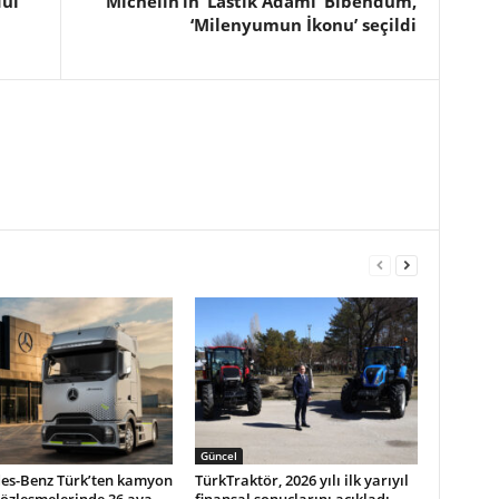
dül
Michelin’in ‘Lastik Adamı’ Bibendum,
‘Milenyumun İkonu’ seçildi
Güncel
es-Benz Türk’ten kamyon
TürkTraktör, 2026 yılı ilk yarıyıl