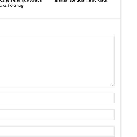
sözleşmelerinde 36 aya
finansal sonuçlarını açıkladı
aksit olanağı