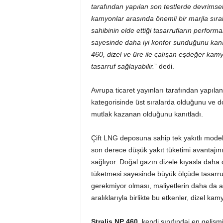
tarafından yapılan son testlerde devrimsel 
kamyonlar arasında önemli bir marjla sıra
sahibinin elde ettiği tasarrufların perfor
sayesinde daha iyi konfor sunduğunu kanıt
460, dizel ve üre ile çalışan eşdeğer kam
tasarruf sağlayabilir.
” dedi.
Avrupa ticaret yayınları tarafından yapılan
kategorisinde üst sıralarda olduğunu ve 
mutlak kazanan olduğunu kanıtladı.
Çift LNG deposuna sahip tek yakıtlı mode
son derece düşük yakıt tüketimi avantajın
sağlıyor. Doğal gazın dizele kıyasla daha 
tüketmesi sayesinde büyük ölçüde tasarruf 
gerekmiyor olması, maliyetlerin daha da a
aralıklarıyla birlikte bu etkenler, dizel 
Stralis NP 460
, kendi sınıfındai en gelişm