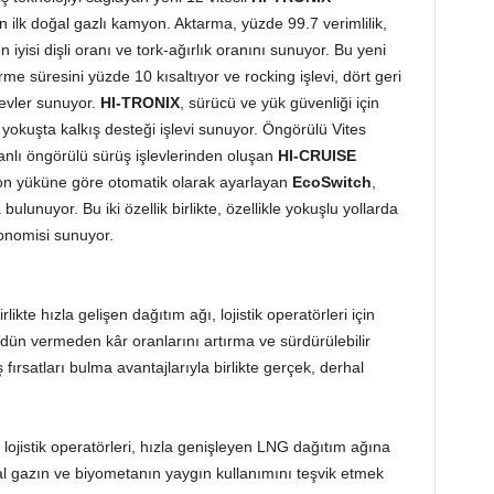
lan ilk doğal gazlı kamyon. Aktarma, yüzde 99.7 verimlilik,
n iyisi dişli oranı ve tork-ağırlık oranını sunuyor. Bu yeni
e süresini yüzde 10 kısaltıyor ve rocking işlevi, dört geri
levler sunuyor.
HI-TRONIX
, sürücü ve yük güvenliği için
e yokuşta kalkış desteği işlevi sunuyor. Öngörülü Vites
anlı öngörülü sürüş işlevlerinden oluşan
HI-CRUISE
on yüküne göre otomatik olarak ayarlayan
EcoSwitch
,
 bulunuyor. Bu iki özellik birlikte, özellikle yokuşlu yollarda
konomisi sunuyor.
rlikte hızla gelişen dağıtım ağı, lojistik operatörleri için
ödün vermeden kâr oranlarını artırma ve sürdürülebilir
 fırsatları bulma avantajlarıyla birlikte gerçek, derhal
lojistik operatörleri, hızla genişleyen LNG dağıtım ağına
al gazın ve biyometanın yaygın kullanımını teşvik etmek