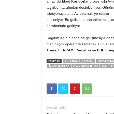
amacıyla
Mavi Koridorlar
projesi gibi Av
teşvikleri tarafından destekleniyor. Günü
istasyonuyla ana Avrupa nakliye rotaların
bekleniyor. Bu gelişim, artan talebi karşı
beraberinde getiriyor.
Dağıtım ağının daha da gelişmesiyle daha f
olan birçok operatöre katılacak. Bunlar a
Trans
,
FERCAM
,
Primafrio
ve
DHL Freig
ETIKETLER
DHL FREIGHT
FERCAM
IVECO ECOSW
IVECO STRALIS XP
IVECO STRALIS NP 460
LNG
PI
Önceki İçerik