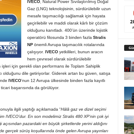
IVECO
, Natural Power Sıvılaştırılmış Doğal
Gaz (LNG) teknolojisinin, sürdürülebilir uzun
mesafe taşımacılığı sağlamak için hayata
2
geçirilebilir ve maddi olarak kârlı bir çözüm
olduğunu kanıtladı. 400’ün üzerinde lojistik
operatörü filosunda 3 binden fazla
Stralis
NP
önemli Avrupa taşımacılık rotalarında
Gü
çalışıyor.
IVECO
yetkilileri, bunun aracın
hem çevresel olarak sürdürülebilir
işleri için gerekli olan performans ile Toplam Sahiplik
 olduğunu dile getiriyorlar. Giderek artan bu güven, satışa
inde
IVECO
’nun 12 Avrupa ülkesinde binden fazla kayıtlı
 ticari başarısında da görülüyor.
onuyla ilgili yaptığı açıklamada “
Hâlâ gaz ve dizel seçimi
im IVECO’dur. En son modelimiz Stralis 480 XP’nin çok iyi
i açısından pazardaki en büyük şirketlerde yerini aldığını
 de gerçek sürüş koşullarında önde gelen Avrupa yayınları