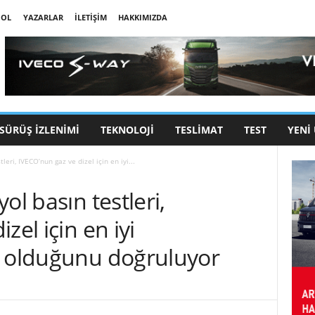
 OL
YAZARLAR
İLETIŞIM
HAKKIMIZDA
SÜRÜŞ İZLENIMI
TEKNOLOJI
TESLIMAT
TEST
YENI
leri, IVECO’nun gaz ve dizel için en iyi...
ol basın testleri,
zel için en iyi
i olduğunu doğruluyor