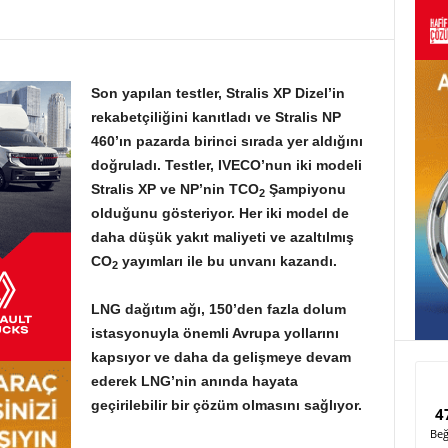
Son yapılan testler, Stralis XP Dizel’in
rekabetçiliğini kanıtladı ve Stralis NP
460’ın pazarda birinci sırada yer aldığını
doğruladı. Testler, IVECO’nun iki modeli
Stralis XP ve NP’nin TCO
Şampiyonu
2
olduğunu gösteriyor. Her iki model de
daha düşük yakıt maliyeti ve azaltılmış
CO
yayımları ile bu unvanı kazandı.
2
LNG dağıtım ağı, 150’den fazla dolum
istasyonuyla önemli Avrupa yollarını
kapsıyor ve daha da gelişmeye devam
ederek LNG’nin anında hayata
geçirilebilir bir çözüm olmasını sağlıyor.
4
Beğ