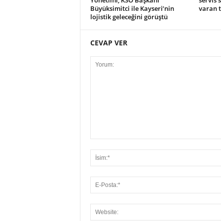
Yönetimi, KSO Başkanı
servis 
Büyüksimitci ile Kayseri’nin
varan t
lojistik geleceğini görüştü
CEVAP VER