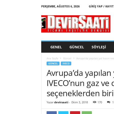
PERŞEMBE, AĞUSTOS 6, 2026
GIRIŞ YAP / KAYIT
d
e
v
i
r
s
a
GENEL
GÜNCEL
SÖYLEŞI
a
t
Ana Sayfa
Güncel
Avrupa’da yapılan yol basın test
i
GÜNCEL
IVECO
Avrupa’da yapılan y
IVECO’nun gaz ve di
seçeneklerden bir
Yazar
devirsaati
-
Ekim 3, 2018
170
1