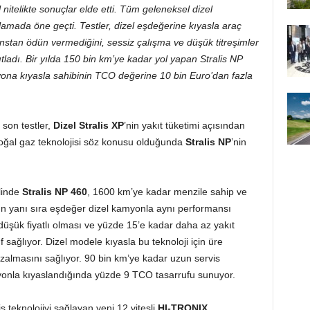
nitelikte sonuçlar elde etti. Tüm geleneksel dizel
lamada öne geçti. Testler, dizel eşdeğerine kıyasla araç
manstan ödün vermediğini, sessiz çalışma ve düşük titreşimler
ladı. Bir yılda 150 bin km’ye kadar yol yapan Stralis NP
yona kıyasla sahibinin TCO değerine 10 bin Euro’dan fazla
 son testler,
Dizel Stralis XP
’nin yakıt tüketimi açısından
doğal gaz teknolojisi söz konusu olduğunda
Stralis NP
’nin
linde
Stralis NP 460
, 1600 km’ye kadar menzile sahip ve
ın yanı sıra eşdeğer dizel kamyonla aynı performansı
düşük fiyatlı olması ve yüzde 15’e kadar daha az yakıt
sağlıyor. Dizel modele kıyasla bu teknoloji için üre
zalmasını sağlıyor. 90 bin km’ye kadar uzun servis
kamyonla kıyaslandığında yüzde 9 TCO tasarrufu sunuyor.
iş teknolojiyi sağlayan yeni 12 vitesli
HI-TRONIX