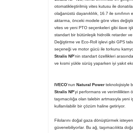
otomatikleştirilmiş vites kutusu ile donatı
olağanüstü dayanıklılık, 16.7 ile sınıfının e
aktarma, önceki modele göre vites değiştirm
vites ve yeni PTO seçenkeleri gibi ilave iş
standart bir bütünleşik hidrolik retarder v
Değiştirme ve Eco-Roll işlevi gibi GPS tab
seçeneği ve motor gücü ile torkunu kamy
Stralis NP
’nin standart özellikleri arasında
ve kısmi yükle sürüş yaparken iyi yakıt e
IVECO
’nun
Natural Power
teknolojisiyle bi
Stralis NP
’yi performans ve verimlilikten 
taşımacılığa olan talebin artmasıyla yeni iş
kullanılabilir bir çözüm haline getiriyor.
Filolarını doğal gaza dönüştürmek isteyen 
güvenebiliyorlar. Bu ağ, taşımacılıkta doğ