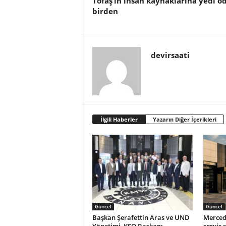
Tofaş’ın insan kaynaklarına yedi ö
birden
devirsaati
İlgili Haberler
Yazarın Diğer İçerikleri
Güncel
Güncel
Başkan Şerafettin Aras ve UND
Merced