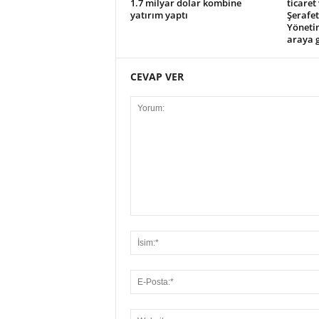
1.7 milyar dolar kombine
ticaret
yatırım yaptı
Şerafe
Yönetim
araya g
CEVAP VER