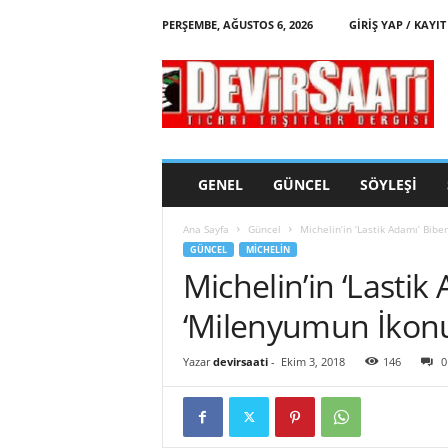
PERŞEMBE, AĞUSTOS 6, 2026
GIRIŞ YAP / KAYIT
d
e
v
i
r
s
a
GENEL
GÜNCEL
SÖYLEŞI
a
t
Ana Sayfa
Güncel
Michelin’in ‘Lastik Adamı’ Bib
i
GÜNCEL
MICHELIN
Michelin’in ‘Lasti
‘Milenyumun İkonu’
Yazar
devirsaati
-
Ekim 3, 2018
146
0