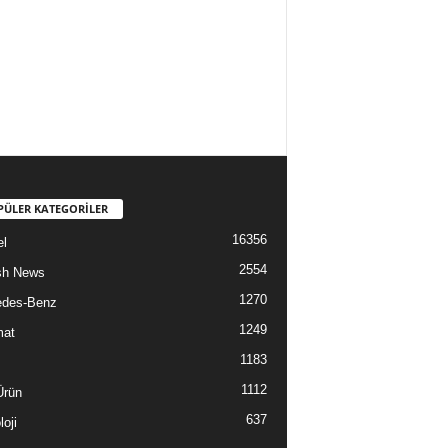
PÜLER KATEGORİLER
16356
l
2554
sh News
1270
edes-Benz
1249
mat
1183
1112
Ürün
637
oji