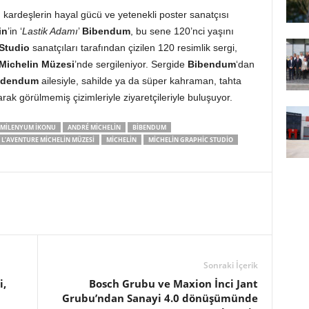
n
kardeşlerin hayal gücü ve yetenekli poster sanatçısı
in
’in ‘
Lastik Adamı
’
Bibendum
, bu sene 120’nci yaşını
Studio
sanatçıları tarafından çizilen 120 resimlik sergi,
Michelin Müzesi
’nde sergileniyor. Sergide
Bibendum
‘dan
idendum
ailesiyle, sahilde ya da süper kahraman, tahta
ak görülmemiş çizimleriyle ziyaretçileriyle buluşuyor.
 MILENYUM IKONU
ANDRÉ MICHELIN
BIBENDUM
L’AVENTURE MICHELIN MÜZESI
MICHELIN
MICHELIN GRAPHIC STUDIO
Sonraki İçerik
i,
Bosch Grubu ve Maxion İnci Jant
Grubu’ndan Sanayi 4.0 dönüşümünde