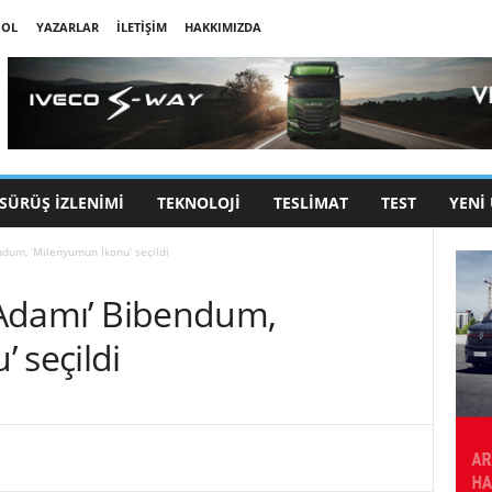
 OL
YAZARLAR
İLETIŞIM
HAKKIMIZDA
SÜRÜŞ İZLENIMI
TEKNOLOJI
TESLIMAT
TEST
YENI
endum, ‘Milenyumun İkonu’ seçildi
k Adamı’ Bibendum,
 seçildi