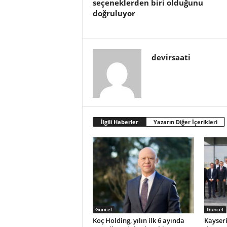
seçeneklerden biri olduğunu
doğruluyor
devirsaati
İlgili Haberler
Yazarın Diğer İçerikleri
Güncel
Güncel
Koç Holding, yılın ilk 6 ayında
Kayseri