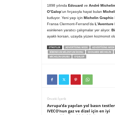
1898 yılında
Edouard
ve
André Micheli
O’Galop
’un fırçasıyla hayat bulan
Michel
kutluyor. Yeni yaşı için
Michelin Graphic 
Fransa Clermont-Ferrand’da
L’Aventure 
esinlenen yaratıcı çalışmalar yer alıyor.
B
ayaklı korsan, uzayda yüzen kozmonot olar
ETIKETLER
ADVERTISING WEEK
ADVERTISING WEEK
BIBENDUM MILENYUM IKONU
EDOUARD MICHELIN
MICHELIN GRUBU
O'GALOP
Önceki İçerik
Avrupa’da yapılan yol basın testler
IVECO’nun gaz ve dizel için en iyi