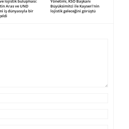
 ve lojistik buluşması:
Yönetimi, KSO Başkanı
ttin Aras ve UND
Büyüksimitci ile Kayseri’nin
i iş dünyasıyla bir
lojistik geleceğini görüştü
eldi