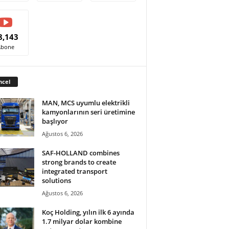
8,143
Abone
ncel
MAN, MCS uyumlu elektrikli
kamyonlarının seri üretimine
başlıyor
Ağustos 6, 2026
SAF-HOLLAND combines
strong brands to create
integrated transport
solutions
Ağustos 6, 2026
Koç Holding, yılın ilk 6 ayında
1.7 milyar dolar kombine