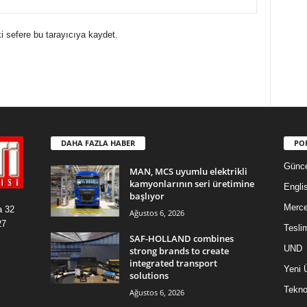
i sefere bu tarayıcıya kaydet.
DAHA FAZLA HABER
PO
Günce
MAN, MCS uyumlu elektrikli
kamyonlarının seri üretimine
Engli
başlıyor
Merc
a 32
Ağustos 6, 2026
27
Tesli
SAF-HOLLAND combines
UND
strong brands to create
integrated transport
Yeni 
solutions
Teknol
Ağustos 6, 2026