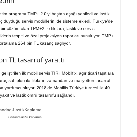
netimi
 yönetim programı TMP+ 2.0’yi baştan aşağı yeniledi ve lastik
aç duyduğu servis modüllerini de sisteme ekledi. Türkiye’de
 bir çözüm olan TPM+2 ile filolara, lastik ve servis
iklerin tespiti ve özel projeksiyon raporları sunuluyor. TMP+
lık ortalama 264 bin TL kazanç sağlıyor.
on TL tasarruf yarattı
eliştirilen ilk mobil servis TIR’ı Mobilfix, ağır ticari taşıtlara
raç sahipleri ile filoların zamandan ve maliyetten tasarruf
ına yardımcı oluyor. 2018’de Mobilfix Türkiye turnesi ile 40
yakıt ve lastik ömrü tasarrufu sağlandı.
Bandag lastik kaplama