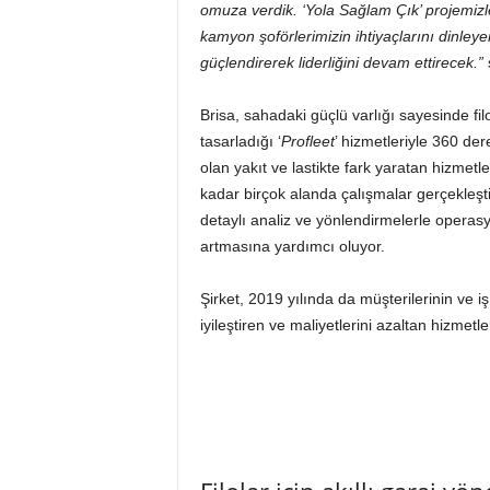
omuza verdik. ‘Yola Sağlam Çık’ projemizle 
kamyon şoförlerimizin ihtiyaçlarını dinley
güçlendirerek liderliğini devam ettirecek.”
Brisa, sahadaki güçlü varlığı sayesinde filo 
tasarladığı ‘
Profleet
’ hizmetleriyle 360 de
olan yakıt ve lastikte fark yaratan hizmetl
kadar birçok alanda çalışmalar gerçekleştiriy
detaylı analiz ve yönlendirmelerle operasy
artmasına yardımcı oluyor.
Şirket, 2019 yılında da müşterilerinin ve iş
iyileştiren ve maliyetlerini azaltan hizme