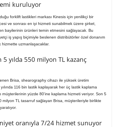
stemi kuruluyor
u forklift lastikleri markası Kinesis için yenilikçi bir
ncesi ve sonrası en iyi hizmeti sunabilmek üzere şirket,
den bayilerinin ürünleri temin etmesini sağlayacak. Bu
çi iş yapış biçimiyle beslenen distribütörler özel donanım
lik hizmette uzmanlaşacaklar.
 5 yılda 550 milyon TL kazanç
lenen Brisa, shearography cihazı ile yüksek üretim
 yılında 116 bin lastik kaplayarak her üç lastik kaplama
ilo müşterilerinin yüzde 80’ine kaplama hizmeti veriyor. Son 5
 milyon TL tasarruf sağlayan Brisa, müşterileriyle birlikte
aratıyor.
niyet oranıyla 7/24 hizmet sunuyor