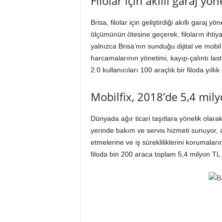
Filolar için akıllı garaj yö
Brisa, filolar için geliştirdiği akıllı garaj
ölçümünün ötesine geçerek, filoların ihtiy
yalnızca Brisa’nın sunduğu dijital ve mobil
harcamalarının yönetimi, kayıp-çalıntı last
2.0 kullanıcıları 100 araçlık bir filoda yıl
Mobilfix, 2018’de 5,4 mily
Dünyada ağır ticari taşıtlara yönelik olarak g
yerinde bakım ve servis hizmeti sunuyor, a
etmelerine ve iş sürekliliklerini korumalar
filoda bin 200 araca toplam 5,4 milyon TL 