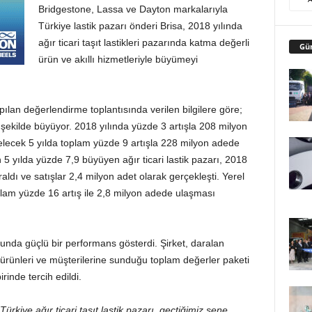
Bridgestone, Lassa ve Dayton markalarıyla
Türkiye lastik pazarı önderi Brisa, 2018 yılında
ağır ticari taşıt lastikleri pazarında katma değerli
Gü
ürün ve akıllı hizmetleriyle büyümeyi
apılan değerlendirme toplantısında verilen bilgilere göre;
 bir şekilde büyüyor. 2018 yılında yüzde 3 artışla 208 milyon
gelecek 5 yılda toplam yüzde 9 artışla 228 milyon adede
 5 yılda yüzde 7,9 büyüyen ağır ticari lastik pazarı, 2018
raldı ve satışlar 2,4 milyon adet olarak gerçekleşti. Yerel
plam yüzde 16 artış ile 2,8 milyon adede ulaşması
bunda güçlü bir performans gösterdi. Şirket, daralan
 ürünleri ve müşterilerine sunduğu toplam değerler paketi
rinde tercih edildi.
“Türkiye ağır ticari taşıt lastik pazarı, geçtiğimiz sene