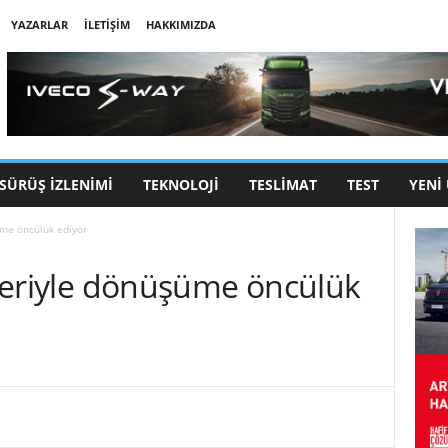
YAZARLAR
İLETIŞIM
HAKKIMIZDA
SÜRÜŞ İZLENIMI
TEKNOLOJI
TESLIMAT
TEST
YENI
şüme öncülük ediyor
etleriyle dönüşüme öncülük