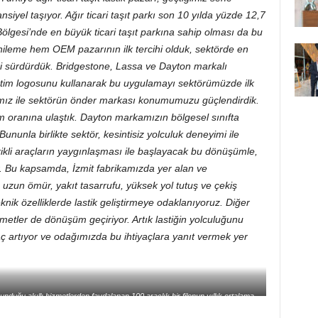
yel taşıyor. Ağır ticari taşıt parkı son 10 yılda yüzde 12,7
ölgesi’nde en büyük ticari taşıt parkına sahip olması da bu
nileme hem OEM pazarının ilk tercihi olduk, sektörde en
imizi sürdürdük. Bridgestone, Lassa ve Dayton markalı
üretim logosunu kullanarak bu uygulamayı sektörümüzde ilk
mız ile sektörün önder markası konumumuzu güçlendirdik.
im oranına ulaştık. Dayton markamızın bölgesel sınıfta
ununla birlikte sektör, kesintisiz yolculuk deneyimi ile
rikli araçların yaygınlaşması ile başlayacak bu dönüşümle,
or. Bu kapsamda, İzmit fabrikamızda yer alan ve
uzun ömür, yakıt tasarrufu, yüksek yol tutuş ve çekiş
eknik özelliklerde lastik geliştirmeye odaklanıyoruz. Diğer
zmetler de dönüşüm geçiriyor. Artık lastiğin yolculuğunu
ç artıyor ve odağımızda bu ihtiyaçlara yanıt vermek yer
duğu akıllı hizmetlerden faydalanan 100 araçlık bir filonun yıllık ortalama
ilyon 722 bin TL olduğunu ifade etti.