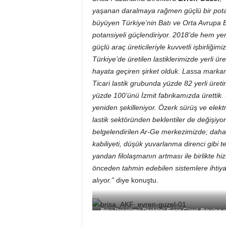
yaşanan daralmaya rağmen güçlü bir potansi
büyüyen Türkiye’nin Batı ve Orta Avrupa B
potansiyeli güçlendiriyor. 2018’de hem ye
güçlü araç üreticileriyle kuvvetli işbirliğ
Türkiye’de üretilen lastiklerimizde yerli 
hayata geçiren şirket olduk. Lassa marka
Ticari lastik grubunda yüzde 82 yerli üret
yüzde 100’ünü İzmit fabrikamızda ürettik. B
yeniden şekilleniyor. Özerk sürüş ve elekt
lastik sektöründen beklentiler de değişiy
belgelendirilen Ar-Ge merkezimizde; daha 
kabiliyeti, düşük yuvarlanma direnci gibi t
yandan filolaşmanın artması ile birlikte hi
önceden tahmin edebilen sistemlere ihtiya
alıyor.”
diye konuştu.
Brisa Pazarlama Direktörü Evren Güzel, Brisa’nın sun
kazancının 1 m