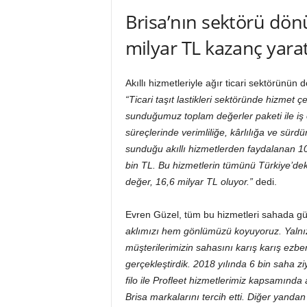
Brisa’nın sektörü dönü
milyar TL kazanç yara
Akıllı hizmetleriyle ağır ticari sektörünü
“Ticari taşıt lastikleri sektöründe hizmet çeş
sunduğumuz toplam değerler paketi ile iş o
süreçlerinde verimliliğe, kârlılığa ve sürd
sunduğu akıllı hizmetlerden faydalanan 100
bin TL. Bu hizmetlerin tümünü Türkiye’dek
değer, 16,6 milyar TL oluyor.”
dedi.
Evren Güzel, tüm bu hizmetleri sahada güçlü
aklımızı hem gönlümüzü koyuyoruz. Yalnızca
müşterilerimizin sahasını karış karış ezbe
gerçekleştirdik. 2018 yılında 6 bin saha zi
filo ile Profleet hizmetlerimiz kapsamında 
Brisa markalarını tercih etti. Diğer yand