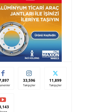
7,897
33,596
11,899
enenler
Takipçiler
Takipçiler
8,143
Abone