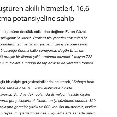
ştüren akıllı hizmetleri, 16,6
tma potansiyeline sahip
n dönüşümüne öncülük ettiklerine değinen Evren Güzel,
itliliğimiz ile lideriz. Profleet filo yönetim çözümleri ile
rtaklarımızın ve filo müşterilerimizin iş ve operasyon
ürülebilirliğe önemli katkı sunuyoruz. Bugün Brisa’nın
 araçlık bir filonun yıllık ortalama kazancı 1 milyon 722
i tüm filolara sunduğu hesap edilirse de yaratılan toplam
 bir ekiple gerçekleştirdiklerini belirterek, “
Sahaya hem
 sahaya özel 105 kişilik ekibimizle birlikte
rliyoruz. Şimdiye dek toplamda üç milyon lastikte ölçüm
yareti gerçekleştirerek filolara en iyi çözümleri sunduk. 120
anlaşma gerçekleştirdik ve 600 yeni filo müşterimiz, lastikte
an bireysel müşterilerimize özel uygulamalarla sahada omuz