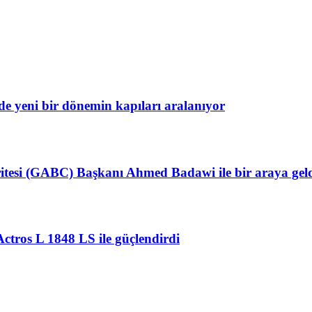
e yeni bir dönemin kapıları aralanıyor
itesi (GABC) Başkanı Ahmed Badawi ile bir araya gel
Actros L 1848 LS ile güçlendirdi