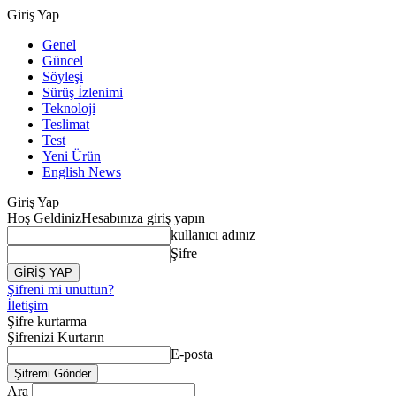
Giriş Yap
Genel
Güncel
Söyleşi
Sürüş İzlenimi
Teknoloji
Teslimat
Test
Yeni Ürün
English News
Giriş Yap
Hoş Geldiniz
Hesabınıza giriş yapın
kullanıcı adınız
Şifre
Şifreni mi unuttun?
İletişim
Şifre kurtarma
Şifrenizi Kurtarın
E-posta
Ara