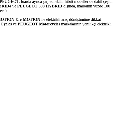
OT, fuarda ayrıca şarj edilebilir hibrit modeller de dahil çeşitli
BRID4
ve
PEUGEOT 508 HYBRID
dışında, markanın yüzde 100
ecek.
OTION & e-MOTION
ile elektrikli araç dönüşümüne dikkat
Cycles
ve
PEUGEOT Motorcycle
s markalarının yenilikçi elektrikli