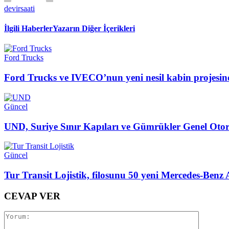
devirsaati
İlgili Haberler
Yazarın Diğer İçerikleri
Ford Trucks
Ford Trucks ve IVECO’nun yeni nesil kabin projesind
Güncel
UND, Suriye Sınır Kapıları ve Gümrükler Genel Otor
Güncel
Tur Transit Lojistik, filosunu 50 yeni Mercedes-Benz 
CEVAP VER