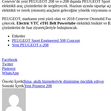
Cenevre’de yeni PEUGEOT 208 ve e-208 dışında PEUGEOT Sport Enginee
elektrikli araç çözümlerini de sergileyecek. Haziran ayında siparişe a
elektrikli ve özerk (otonom) araçların geleceğine yönelik vizyonu
PEUGEOT, markanın yeni yüzü olan ve 2018 Cenevre Otomobil Fuarı’
çekecek.
Electric VTC eT01 Belt Powertube
elektrikli bisiklet ve
E
çözümlerini de fuar ziyaretçileriyle buluşturacak.
Etiketler
PEUGEOT Sport Engineered 508 Concept
Yeni PEUGEOT e-208
Facebook
Twitter
Pinterest
WhatsApp
Önceki İçerik
Brisa, akıllı hizmetleriyle dönüşüme öncülük ediyor
Sonraki İçerik
Yeni Peugeot 208