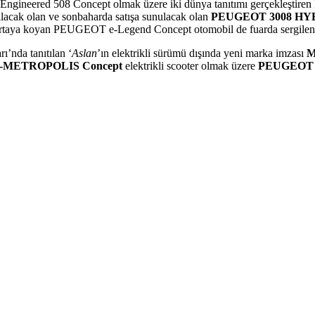
red 508 Concept olmak üzere iki dünya tanıtımı gerçekleştiren PEUGE
çılacak olan ve sonbaharda satışa sunulacak olan
PEUGEOT 3008 HY
nu ortaya koyan PEUGEOT e-Legend Concept otomobil de fuarda sergilen
nda tanıtılan ‘
Aslan
’ın elektrikli sürümü dışında yeni marka imzası
M
-METROPOLIS Concept
elektrikli scooter olmak üzere
PEUGEOT 