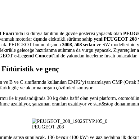
l Fuarı
’nda iki dünya tanıtımı ile gövde gösterisi yapacak olan
PEUG
nmalı motorlar dışında elektrikli sürüme sahip
yeni PEUGEOT 208
apacak. PEUGEOT bunun dışında
3008
,
508 sedan
ve SW modellerinin ye
elektrikle geleceğe hazırlanma atılımına da vurgu yapacak. Ziyaretçiler
EOT e-Legend Concept
’ini de yakından inceleme fırsatı bulacaklar.
ütüristik ve genç
an ve B ve C sınıflarında kullanılan EMP2’yi tamamlayan CMP (Ortak M
 farklı güç ve aktarma organı çözümleri sunuyor.
atformu ile kıyaslandığında 30 kg daha hafif olan yeni platform, otomobi
nme azaltılıyor, şanzıman oranları uzatılıyor ve start&stop donanımının
PEUGEOT 208
ir sürümle satışa sunulacak. 136 beygir (100 kW) ve gaz pedalına ilk dok