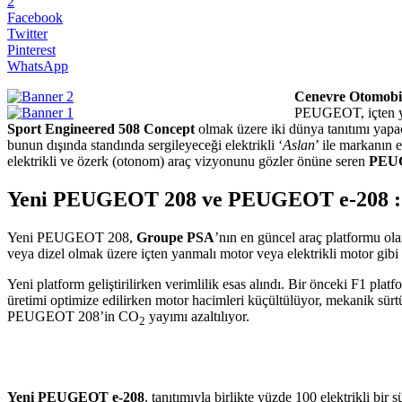
2
Facebook
Twitter
Pinterest
WhatsApp
Cenevre Otomobi
PEUGEOT, içten ya
Sport Engineered 508 Concept
olmak üzere iki dünya tanıtımı y
bunun dışında standında sergileyeceği elektrikli ‘
Aslan
’ ile markanın 
elektrikli ve özerk (otonom) araç vizyonunu gözler önüne seren
PEUG
Yeni PEUGEOT 208 ve PEUGEOT e-208 : F
Yeni PEUGEOT 208,
Groupe PSA
’nın en güncel araç platformu ol
veya dizel olmak üzere içten yanmalı motor veya elektrikli motor gibi
Yeni platform geliştirilirken verimlilik esas alındı. Bir önceki F1 pl
üretimi optimize edilirken motor hacimleri küçültülüyor, mekanik sürtü
PEUGEOT 208’in CO
yayımı azaltılıyor.
2
Yeni PEUGEOT e-208
, tanıtımıyla birlikte yüzde 100 elektrikli b