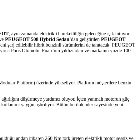
EOT
, aynı zamanda elektrikli hareketliliğin geleceğine ışık tutuyor.
ve
PEUGEOT 508 Hybrid Sedan
’dan geliştirilen
PEUGEOT
ni şarj edilebilir hibrit benzinli sürümlerini de tanıtacak. PEUGEOT
 ayrıca Paris Otomobil Fuarı’nın yıldızı olan ve markanın yüzde 100
odular Platform) üzerinde yükseliyor. Platform müşterilere benzin
lin ağırlığını düşürmeye yardımcı oluyor. İçten yanmalı motorun güç
 kullanımı yaygınlaştırılıyor. Bütün bu önlemler sayesinde yeni
unulduğu andan itibaren 260 Nm tork üreten elektrikli motor sessiz ve