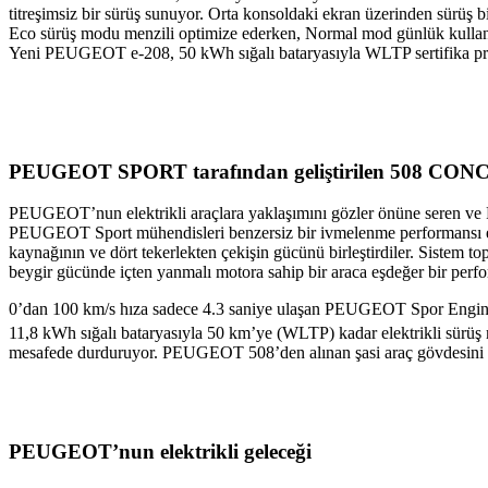
titreşimsiz bir sürüş sunuyor. Orta konsoldaki ekran üzerinden sürüş
Eco sürüş modu menzili optimize ederken, Normal mod günlük kullanım
Yeni PEUGEOT e-208, 50 kWh sığalı bataryasıyla WLTP sertifika p
PEUGEOT SPORT tarafından geliştirilen 508 CO
PEUGEOT’nun elektrikli araçlara yaklaşımını gözler önüne seren 
PEUGEOT Sport mühendisleri benzersiz bir ivmelenme performansı elde
kaynağının ve dört tekerlekten çekişin gücünü birleştirdiler. Sist
beygir gücünde içten yanmalı motora sahip bir araca eşdeğer bir perfo
0’dan 100 km/s hıza sadece 4.3 saniye ulaşan PEUGEOT Spor Engine
11,8 kWh sığalı bataryasıyla 50 km’ye (WLTP) kadar elektrikli sürüş 
mesafede durduruyor. PEUGEOT 508’den alınan şasi araç gövdesini alçal
PEUGEOT’nun elektrikli geleceği