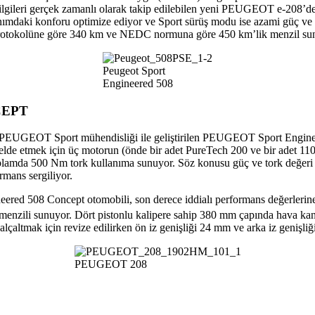
 bilgileri gerçek zamanlı olarak takip edilebilen yeni PEUGEOT e-208’
daki konforu optimize ediyor ve Sport sürüş modu ise azami güç ve to
rotokolüne göre 340 km ve NEDC normuna göre 450 km’lik menzil su
Peugeot Sport
Engineered 508
NCEPT
ve PEUGEOT Sport mühendisliği ile geliştirilen PEUGEOT Sport Engi
 etmek için üç motorun (önde bir adet PureTech 200 ve bir adet 110 b
em toplamda 500 Nm tork kullanıma sunuyor. Söz konusu güç ve tork d
rmans sergiliyor.
ered 508 Concept otomobili, son derece iddialı performans değerleri
menzili sunuyor. Dört pistonlu kalipere sahip 380 mm çapında hava kan
tmak için revize edilirken ön iz genişliği 24 mm ve arka iz genişliği 
PEUGEOT 208