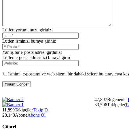
Lütfen yorumunuzu giriniz!
Lütfen isminizi buraya giriniz
Yanlış bir e-posta adresi girdiniz!
Lütfen e-posta adresinizi buraya girin
Ismimi, e-postamı ve web sitemi bir dahaki sefere bu tarayıcıya ka
47,897
Beğenenler
33,596
Takipçiler
T
11,899
Takipçiler
Takip Et
28,143
Abone
Abone Ol
Güncel