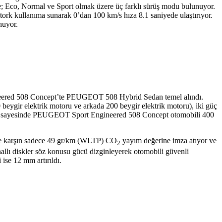
de; Eco, Normal ve Sport olmak üzere üç farklı sürüş modu bulunuyor.
rk kullanıma sunarak 0’dan 100 km/s hıza 8.1 saniyede ulaştırıyor.
nuyor.
neered 508 Concept’te PEUGEOT 508 Hybrid Sedan temel alındı.
eygir elektrik motoru ve arkada 200 beygir elektrik motoru), iki güç
eğeri sayesinde PEUGEOT Sport Engineered 508 Concept otomobili 400
ne karşın sadece 49 gr/km (WLTP) CO
yayım değerine imza atıyor ve
2
allı diskler söz konusu gücü dizginleyerek otomobili güvenli
ise 12 mm artırıldı.