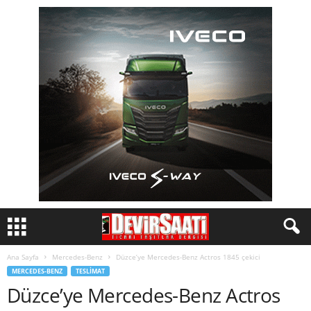
Ana Sayfa
Mercedes-Benz
Düzce’ye Mercedes-Benz Actros 1845 çekici
MERCEDES-BENZ
TESLIMAT
Düzce’ye Mercedes-Benz Actros