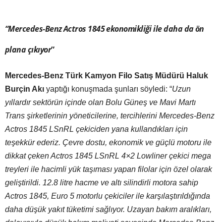
“Mercedes-Benz Actros 1845 ekonomikliği ile daha da ön
plana çıkıyor
”
Mercedes-Benz Türk Kamyon Filo Satış Müdürü Haluk
Burçin Akı
yaptığı konuşmada şunları söyledi: “
Uzun
yıllardır sektörün içinde olan
Bolu Güne
ş
ve Mavi Mart
ı
Trans şirketlerinin yöneticilerine, tercihlerini Merc
edes-Benz
Actros 1845
LSnRL
çekiciden yana kullandıkları için
teşekkür ederiz. Çevre dostu, ekonomik ve güçlü motoru ile
dikkat çeken
Actros 1845 LSnRL 4×2 Lowliner çekici mega
treyleri ile hacimli yük taşıması yapan filolar için özel olarak
geliştirildi.
12.8 litre hacme ve altı silindirli motora sahip
Actros 1845, Euro 5 motorlu çekiciler ile karşılaştırıldığında
daha düşük yakıt tüketimi sağlıyor. Uzayan bakım aralıkları,