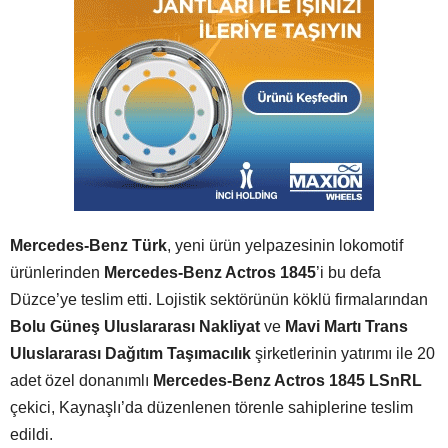
Mercedes-Benz Türk
, yeni ürün yelpazesinin lokomotif
ürünlerinden
Mercedes-Benz Actros 1845
’i bu defa
Düzce’ye teslim etti. Lojistik sektörünün köklü firmalarından
Bolu Güne
ş
Uluslararas
ı
Nakliyat
ve
Mavi Mart
ı
Trans
Uluslararas
ı
Da
ğı
t
ı
m Ta
şı
mac
ı
l
ı
k
şirketlerinin yatırımı ile 20
adet özel donanımlı
Mercedes-Benz Actros 1845
LSnRL
çekici,
Kaynaşlı’da düzenlenen törenle sahiplerine teslim
edildi.