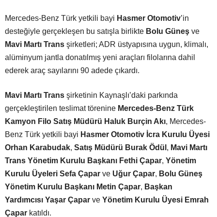
Mercedes-Benz Türk yetkili bayi
Hasmer Otomotiv
’in
desteğiyle gerçekleşen bu satışla birlikte
Bolu Güne
ş
ve
Mavi Mart
ı
Trans
şirketleri; ADR üstyapısına uygun, klimalı,
alüminyum jantla donatılmış yeni araçları filolarına dahil
ederek araç sayılarını 90 adede çıkardı.
Mavi Martı Trans
şirketinin Kaynaşlı’daki parkında
gerçekleştirilen teslimat törenine
Mercedes-Benz Türk
Kamyon Filo Satış Müdürü Haluk Burçin Akı
, Mercedes-
Benz Türk yetkili bayi
Hasmer Otomotiv İcra Kurulu Üyesi
Orhan Karabudak
,
Satış Müdürü Burak Ödül
,
Mavi Martı
Trans Yönetim Kurulu Başkanı Fethi Çapar
,
Yönetim
Kurulu Üyeleri Sefa Çapar
ve
Uğur Çapar
,
Bolu Güneş
Yönetim Kurulu Başkanı Metin Çapar
,
Başkan
Yardımcısı Yaşar Çapar
ve
Yönetim Kurulu Üyesi Emrah
Çapar
katıldı.