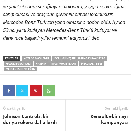
ve yakıt ekonomisi sağlayan motorlara, yaygın servis ağına
sahip olması ve araçların güvenilir olması tercihimizin
Mercedes-Benz Türk’ten yana olmasına neden oldu. Ayrıca
50’nci yılını kutlayan Mercedes-Benz Türk’ü kutluyor ve
daha nice başarılı yıllar temenni ediyoruz.
” dedi.
ETIKETLER
ACTROS 1845 LSNRL
BOLU GÜNEŞ ULUSLARARASI NAKLIYAT
HALUK BURÇIN AKI
HASMER
MAVI MARTI TRANS
MERCEDES-BENZ
MERCEDES-BENZ TÜRK
Önceki İçerik
Sonraki İçerik
Johnson Controls, bir
Renault ekim ayı
dünya rekoru daha kırdı
kampanyası