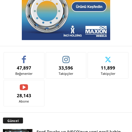
47,897
33,596
11,899
Beğenenler
Takipçiler
Takipçiler
28,143
Abone
Güncel
Ford Trucks ve IVECO’nun yeni nesil kabin