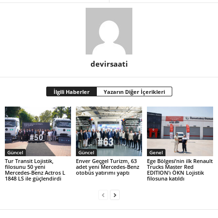
devirsaati
İlgili Haberler
Yazarın Diğer İçerikleri
Güncel
Güncel
Genel
Tur Transit Lojistik,
Enver Geçgel Turizm, 63
Ege Bölgesi’nin ilk Renault
filosunu 50 yeni
adet yeni Mercedes-Benz
Trucks Master Red
Mercedes-Benz Actros L
otobüs yatırımı yaptı
EDITION’ı ÖKN Lojistik
1848 LS ile güçlendirdi
filosuna katıldı