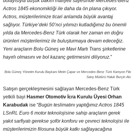
dolayısıyla düşük bakım maliyeti sayesinde Mercedes-Benz
Actros 1845 ekonomikliği ile daha da ön plana çıkıyor.
Actros, müşterilerimize ticari anlamda büyük avantaj
sağlıyor. Türkiye’deki 50’nci yılımızı kutladığımız bu önemli
yılda da Mercedes-Benz Türk olarak her zaman en doğru
ürünleri müşterilerimiz ile buluşturmaya devam edeceğiz.
Yeni araçların
Bolu Güne
ş
ve Mavi Mart
ı
Trans şirketlerine
hayırlı olmasını ve bol kazanç getirmesini diliyoruz.
”
Bolu Güneş Yönetim Kurulu Başkanı Metin Çapar ve Mercedes-Benz Türk Kamyon Filo
Satış Müdürü Haluk Burçin Akı
Satışın gerçekleşmesini sağlayan Mercedes-Benz Türk
yetkili bayi
Hasmer Otomotiv İcra Kurulu Üyesi Orhan
Karabudak
ise “
Bugün teslimatını yaptığımız Actros 1845
LSnRL Euro 6 motor teknolojisine sahip araçların gerek
yakıt sarfiyatı gerekse şoför konforu ve çevreci teknolojisi ile
müşterilerimizin filosuna büyük katkı sağlayacağına