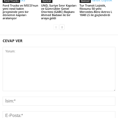
Ford Trucks
Güncel
Güncel
Ford Trucks ve IVECO’nun
UND, Suriye Sınır Kapıları
Tur Transit Lojistik,
yeni nesil kabin
ve Gümrükler Genel
filosunu 50 yeni
projesinde yeni bir
Otoritesi (GABC) Başkanı
Mercedes-Benz Actros L
dönemin kapıları
Ahmed Badawi ile bir
1848 LS ile güçlendirdi
aralanıyor
araya geldi
CEVAP VER