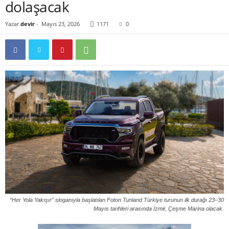
dolaşacak
Yazar
devir
-
Mayıs 23, 2026
1171
0
“Her Yola Yakışır” sloganıyla başlatılan Foton Tunland Türkiye turunun ilk durağı 23–30
Mayıs tarihleri arasında İzmir, Çeşme Marina olacak.