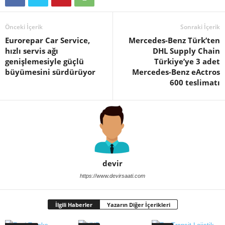
Önceki İçerik
Sonraki İçerik
Eurorepar Car Service,
Mercedes-Benz Türk’ten
hızlı servis ağı
DHL Supply Chain
genişlemesiyle güçlü
Türkiye’ye 3 adet
büyümesini sürdürüyor
Mercedes-Benz eActros
600 teslimatı
devir
https://www.devirsaati.com
İlgili Haberler
Yazarın Diğer İçerikleri