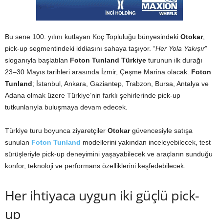
Bu sene 100. yılını kutlayan Koç Topluluğu bünyesindeki
Otokar
,
pick-up segmentindeki iddiasını sahaya taşıyor. “
Her Yola Yakışır
”
sloganıyla başlatılan
Foton Tunland Türkiye
turunun ilk durağı
23–30 Mayıs tarihleri arasında İzmir, Çeşme Marina olacak.
Foton
Tunland
; İstanbul, Ankara, Gaziantep, Trabzon, Bursa, Antalya ve
Adana olmak üzere Türkiye’nin farklı şehirlerinde pick-up
tutkunlarıyla buluşmaya devam edecek.
Türkiye turu boyunca ziyaretçiler
Otokar
güvencesiyle satışa
sunulan
Foton Tunland
modellerini yakından inceleyebilecek, test
sürüşleriyle pick-up deneyimini yaşayabilecek ve araçların sunduğu
konfor, teknoloji ve performans özelliklerini keşfedebilecek.
Her ihtiyaca uygun iki güçlü pick-
up