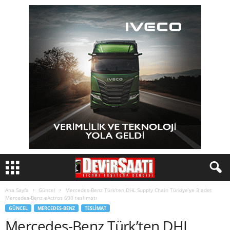
Ana Sayfa
Güncel
Mercedes-Benz Türk’ten DHL Supply Chain Türkiye’ye 3 adet
Mercedes-Benz eActros 600 teslimatı
GÜNCEL
MERCEDES-BENZ
TESLIMAT
Mercedes-Benz Türk’ten DHL