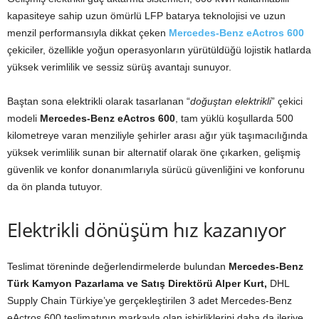
kapasiteye sahip uzun ömürlü LFP batarya teknolojisi ve uzun
menzil performansıyla dikkat çeken
Mercedes-Benz eActros 600
çekiciler, özellikle yoğun operasyonların yürütüldüğü lojistik hatlarda
yüksek verimlilik ve sessiz sürüş avantajı sunuyor.
Baştan sona elektrikli olarak tasarlanan “
doğuştan elektrikli
” çekici
modeli
Mercedes-Benz eActros 600
, tam yüklü koşullarda 500
kilometreye varan menziliyle şehirler arası ağır yük taşımacılığında
yüksek verimlilik sunan bir alternatif olarak öne çıkarken, gelişmiş
güvenlik ve konfor donanımlarıyla sürücü güvenliğini ve konforunu
da ön planda tutuyor.
Elektrikli dönüşüm hız kazanıyor
Teslimat töreninde değerlendirmelerde bulundan
Mercedes-Benz
Türk Kamyon Pazarlama ve Satış Direktörü Alper Kurt,
DHL
Supply Chain Türkiye’ye gerçekleştirilen 3 adet Mercedes-Benz
eActros 600 teslimatının markayla olan işbirliklerini daha da ileriye