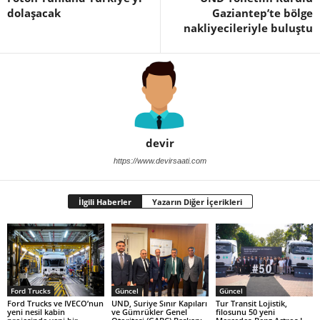
dolaşacak
Gaziantep’te bölge
nakliyecileriyle buluştu
devir
https://www.devirsaati.com
İlgili Haberler
Yazarın Diğer İçerikleri
Ford Trucks
Güncel
Güncel
Ford Trucks ve IVECO’nun
UND, Suriye Sınır Kapıları
Tur Transit Lojistik,
yeni nesil kabin
ve Gümrükler Genel
filosunu 50 yeni