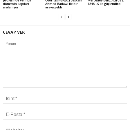
projesinde yeni bir
Otoritesi (GABC) Başkanı
Mercedes-Benz Actros L
dönemin kapıları
Ahmed Badawi ile bir
1848 LS ile güçlendirdi
aralanıyor
araya geldi
CEVAP VER