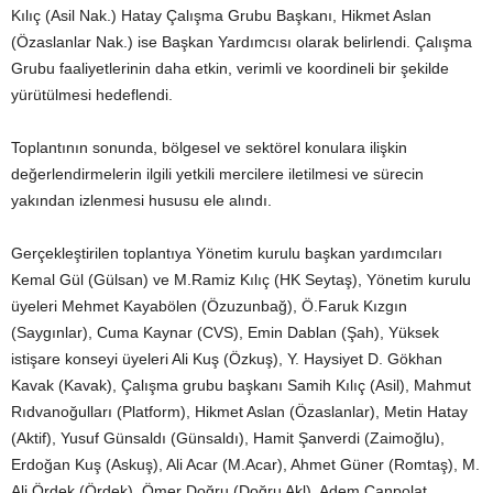
Kılıç (Asil Nak.) Hatay Çalışma Grubu Başkanı, Hikmet Aslan
(Özaslanlar Nak.) ise Başkan Yardımcısı olarak belirlendi. Çalışma
Grubu faaliyetlerinin daha etkin, verimli ve koordineli bir şekilde
yürütülmesi hedeflendi.
Toplantının sonunda, bölgesel ve sektörel konulara ilişkin
değerlendirmelerin ilgili yetkili mercilere iletilmesi ve sürecin
yakından izlenmesi hususu ele alındı.
Gerçekleştirilen toplantıya Yönetim kurulu başkan yardımcıları
Kemal Gül (Gülsan) ve M.Ramiz Kılıç (HK Seytaş), Yönetim kurulu
üyeleri Mehmet Kayabölen (Özuzunbağ), Ö.Faruk Kızgın
(Saygınlar), Cuma Kaynar (CVS), Emin Dablan (Şah), Yüksek
istişare konseyi üyeleri Ali Kuş (Özkuş), Y. Haysiyet D. Gökhan
Kavak (Kavak), Çalışma grubu başkanı Samih Kılıç (Asil), Mahmut
Rıdvanoğulları (Platform), Hikmet Aslan (Özaslanlar), Metin Hatay
(Aktif), Yusuf Günsaldı (Günsaldı), Hamit Şanverdi (Zaimoğlu),
Erdoğan Kuş (Askuş), Ali Acar (M.Acar), Ahmet Güner (Romtaş), M.
Ali Ördek (Ördek), Ömer Doğru (Doğru Akl), Adem Canpolat