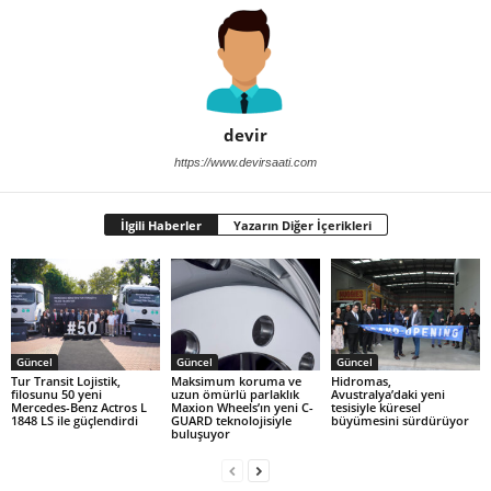
devir
https://www.devirsaati.com
İlgili Haberler
Yazarın Diğer İçerikleri
Güncel
Güncel
Güncel
Tur Transit Lojistik,
Maksimum koruma ve
Hidromas,
filosunu 50 yeni
uzun ömürlü parlaklık
Avustralya’daki yeni
Mercedes-Benz Actros L
Maxion Wheels’ın yeni C-
tesisiyle küresel
1848 LS ile güçlendirdi
GUARD teknolojisiyle
büyümesini sürdürüyor
buluşuyor