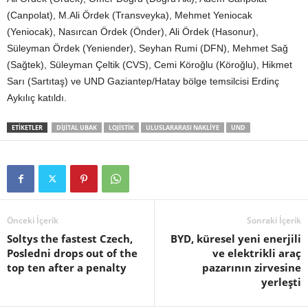
(Canpolat), M.Ali Ördek (Transveyka), Mehmet Yeniocak
(Yeniocak), Nasırcan Ördek (Önder), Ali Ördek (Hasonur),
Süleyman Ördek (Yeniender), Seyhan Rumi (DFN), Mehmet Sağ
(Sağtek), Süleyman Çeltik (CVS), Cemi Köroğlu (Köroğlu), Hikmet
Sarı (Sartıtaş) ve UND Gaziantep/Hatay bölge temsilcisi Erdinç
Aykılıç katıldı.
ETIKETLER
DIJITAL UBAK
LOJISTIK
ULUSLARARASI NAKLIYE
UND
Önceki İçerik
Sonraki İçerik
Soltys the fastest Czech,
BYD, küresel yeni enerjili
Posledni drops out of the
ve elektrikli araç
top ten after a penalty
pazarının zirvesine
yerleşti