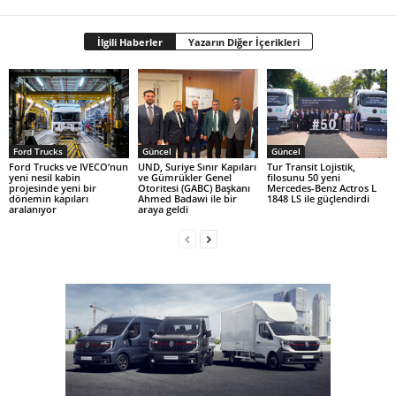
İlgili Haberler
Yazarın Diğer İçerikleri
Ford Trucks
Güncel
Güncel
Ford Trucks ve IVECO’nun
UND, Suriye Sınır Kapıları
Tur Transit Lojistik,
yeni nesil kabin
ve Gümrükler Genel
filosunu 50 yeni
projesinde yeni bir
Otoritesi (GABC) Başkanı
Mercedes-Benz Actros L
dönemin kapıları
Ahmed Badawi ile bir
1848 LS ile güçlendirdi
aralanıyor
araya geldi