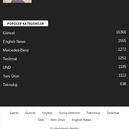
POPÜLER KATEGORİLER
16366
Güncel
2555
English News
1272
Mercedes-Benz
1251
Teslimat
1185
UND
1112
Yeni Ürün
638
Teknoloji
Genel
Güncel
Söyleşi
Sürüş İzlenimi
Teknoloji
Teslimat
Test
Yeni Ürün
English News
© devirsaati dergisi