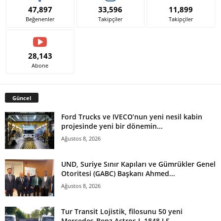
47,897
33,596
11,899
Beğenenler
Takipçiler
Takipçiler
28,143
Abone
Güncel
Ford Trucks ve IVECO’nun yeni nesil kabin
projesinde yeni bir dönemin...
Ağustos 8, 2026
UND, Suriye Sınır Kapıları ve Gümrükler Genel
Otoritesi (GABC) Başkanı Ahmed...
Ağustos 8, 2026
Tur Transit Lojistik, filosunu 50 yeni
Mercedes-Benz Actros L 1848 LS...