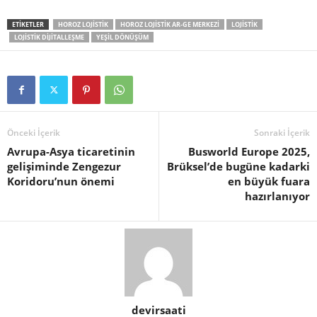
ETIKETLER
HOROZ LOJISTIK
HOROZ LOJISTIK AR-GE MERKEZI
LOJISTIK
LOJISTIK DIJITALLEŞME
YEŞIL DÖNÜŞÜM
Önceki İçerik
Sonraki İçerik
Avrupa-Asya ticaretinin
Busworld Europe 2025,
gelişiminde Zengezur
Brüksel’de bugüne kadarki
Koridoru’nun önemi
en büyük fuara
hazırlanıyor
devirsaati