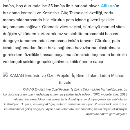
km/sa, boş durumda ise 35 km/sa ile sınırlandırılıyor.
Allison
’ın
hızlanma kontrolü ve Kesintisiz Güç Teknolojisi özelliği, zorlu
manevralar sırasında bile cürufun pota içinde güvenli şekilde
taşınmasını sağlıyor. Otomatik vites seçimi, sürücüyü manuel vites
değişim yükünden kurtararak hız ve stabilite arasındaki hassas
dengeye tamamen odaklanmasına imkân tanıyor. Cürufun, pota
içinde soğumadan önce hızla soğutma havuzlarına ulaştırılması
gerekirken, özellikle hassas boşaltma sürecinde taşımanın kontrollü
ve dengeli şekilde gerçekleştirilmesi kritik öneme sahip.
KAMAG Endüstri ve Özel Projeler İş Birimi Takım Lideri Michael Birzele, bu
konfigürasyonun uzun vadeli başarısını şu şekilde ifade ediyor; “SPC modellerimiz, 2013
yılından bu yana Allison şanzımanlarla donatılıyor ve dünya genelinde aktif olarak
kullanılıyor. Bu yapı, en kompakt güç aktarım sistemini sunuyor. Yüksek tork, eşsiz güç
ve mükemmel çekiş sağlıyor. Ayrıca tam otomatik şanzımanlar, üstün dayanıklılıklarıyla
minimum bakım gerektiriyor.”