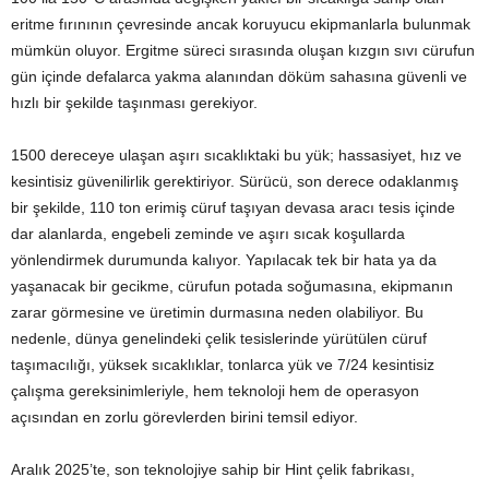
eritme fırınının çevresinde ancak koruyucu ekipmanlarla bulunmak
mümkün oluyor. Ergitme süreci sırasında oluşan kızgın sıvı cürufun
gün içinde defalarca yakma alanından döküm sahasına güvenli ve
hızlı bir şekilde taşınması gerekiyor.
1500 dereceye ulaşan aşırı sıcaklıktaki bu yük; hassasiyet, hız ve
kesintisiz güvenilirlik gerektiriyor. Sürücü, son derece odaklanmış
bir şekilde, 110 ton erimiş cüruf taşıyan devasa aracı tesis içinde
dar alanlarda, engebeli zeminde ve aşırı sıcak koşullarda
yönlendirmek durumunda kalıyor. Yapılacak tek bir hata ya da
yaşanacak bir gecikme, cürufun potada soğumasına, ekipmanın
zarar görmesine ve üretimin durmasına neden olabiliyor. Bu
nedenle, dünya genelindeki çelik tesislerinde yürütülen cüruf
taşımacılığı, yüksek sıcaklıklar, tonlarca yük ve 7/24 kesintisiz
çalışma gereksinimleriyle, hem teknoloji hem de operasyon
açısından en zorlu görevlerden birini temsil ediyor.
Aralık 2025’te, son teknolojiye sahip bir Hint çelik fabrikası,