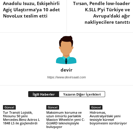
Anadolu Isuzu, Eskişehirli
Tırsan, Pendle low-loader
Agiç Ulaştırma’ya 10 adet
K.SLL P’yi Türkiye ve
NovoLux teslim etti
Avrupa’daki ağır
nakliyecilere tanıttı
devir
https://www.devirsaati.com
İlgili Haberler
Yazarın Diğer İçerikleri
Güncel
Güncel
Güncel
Tur Transit Lojistik,
Maksimum koruma ve
Hidromas,
filosunu 50 yeni
uzun ömürlü parlaklık
Avustralya’daki yeni
Mercedes-Benz Actros L
Maxion Wheels’ın yeni C-
tesisiyle küresel
1848 LS ile güçlendirdi
GUARD teknolojisiyle
büyümesini sürdürüyor
buluşuyor