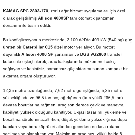
KAMAG SPC 2803-170
, zorlu ağır hizmet uygulamaları için özel
olarak geliştirilmiş
Allison 4000SP
tam otomatik şanzıman
donanımı ile teslim edildi.
Bu konfigürasyonun merkezinde, 2.100 d/d’da 403 kW (540 bg) güç
üreten bir
Caterpillar C15
dizel motor yer alıyor. Bu motor;
dayanıklı
Allison 4000 SP
şanzıman ve
DGS VG2600
transfer
kutusu ile eşleştirilerek, araç kalkışlarında mükemmel çekiş
sağlayan ve kesintisiz, sarsıntısız güç aktarımı sunan kompakt bir
aktarma organı oluşturuyor.
12,35 metre uzunluğunda, 7,62 metre genişliğinde, 5,25 metre
yüksekliğinde ve 96,5 ton boş ağırlığında (tam yüklü 266,5 ton)
devasa boyutlarına rağmen, araç son derece çevik ve manevra
kabiliyeti yüksek olduğunu kanıtlıyor. U-şasi tasarımı, yükleme ve
boşaltma sürelerini azaltırken, düşük yükleme yüksekliği ise depo
kapıları veya boru köprüleri altından geçerken en kısa rotanın
seçilmesine olanak tanıyor. Maksimum araç hızı, yüklü halde 8