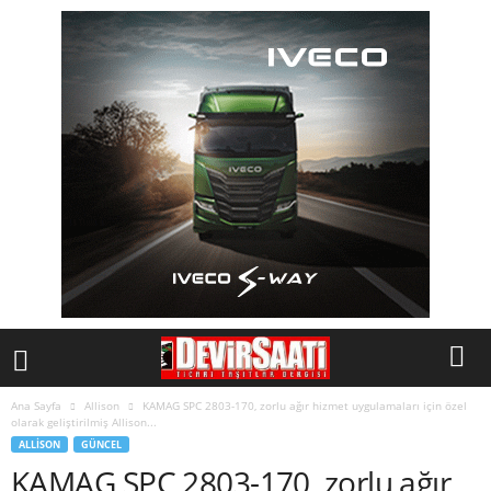
Ana Sayfa
Allison
KAMAG SPC 2803-170, zorlu ağır hizmet uygulamaları için özel
olarak geliştirilmiş Allison...
ALLISON
GÜNCEL
KAMAG SPC 2803-170, zorlu ağır