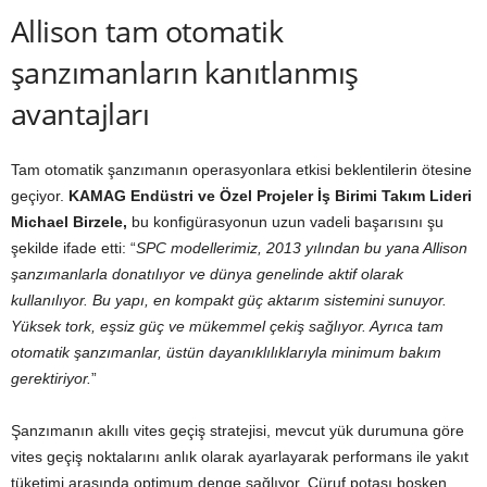
Allison tam otomatik
şanzımanların kanıtlanmış
avantajları
Tam otomatik şanzımanın operasyonlara etkisi beklentilerin ötesine
geçiyor.
KAMAG Endüstri ve Özel Projeler İş Birimi Takım Lideri
Michael Birzele,
bu konfigürasyonun uzun vadeli başarısını şu
şekilde ifade etti: “
SPC modellerimiz, 2013 yılından bu yana Allison
şanzımanlarla donatılıyor ve dünya genelinde aktif olarak
kullanılıyor. Bu yapı, en kompakt güç aktarım sistemini sunuyor.
Yüksek tork, eşsiz güç ve mükemmel çekiş sağlıyor. Ayrıca tam
otomatik şanzımanlar, üstün dayanıklılıklarıyla minimum bakım
gerektiriyor.
”
Şanzımanın akıllı vites geçiş stratejisi, mevcut yük durumuna göre
vites geçiş noktalarını anlık olarak ayarlayarak performans ile yakıt
tüketimi arasında optimum denge sağlıyor. Cüruf potası boşken