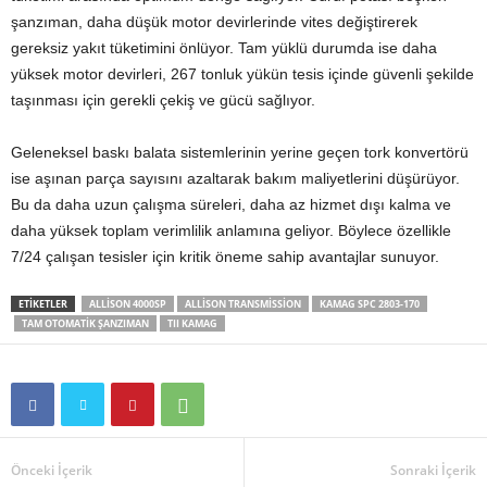
şanzıman, daha düşük motor devirlerinde vites değiştirerek
gereksiz yakıt tüketimini önlüyor. Tam yüklü durumda ise daha
yüksek motor devirleri, 267 tonluk yükün tesis içinde güvenli şekilde
taşınması için gerekli çekiş ve gücü sağlıyor.
Geleneksel baskı balata sistemlerinin yerine geçen tork konvertörü
ise aşınan parça sayısını azaltarak bakım maliyetlerini düşürüyor.
Bu da daha uzun çalışma süreleri, daha az hizmet dışı kalma ve
daha yüksek toplam verimlilik anlamına geliyor. Böylece özellikle
7/24 çalışan tesisler için kritik öneme sahip avantajlar sunuyor.
ETIKETLER
ALLISON 4000SP
ALLISON TRANSMISSION
KAMAG SPC 2803-170
TAM OTOMATIK ŞANZIMAN
TII KAMAG
Önceki İçerik
Sonraki İçerik