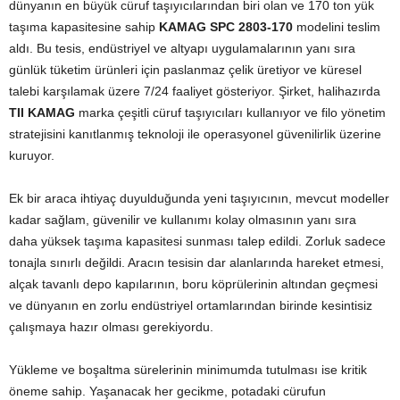
dünyanın en büyük cüruf taşıyıcılarından biri olan ve 170 ton yük
taşıma kapasitesine sahip
KAMAG SPC 2803-170
modelini teslim
aldı. Bu tesis, endüstriyel ve altyapı uygulamalarının yanı sıra
günlük tüketim ürünleri için paslanmaz çelik üretiyor ve küresel
talebi karşılamak üzere 7/24 faaliyet gösteriyor. Şirket, halihazırda
TII KAMAG
marka çeşitli cüruf taşıyıcıları kullanıyor ve filo yönetim
stratejisini kanıtlanmış teknoloji ile operasyonel güvenilirlik üzerine
kuruyor.
Ek bir araca ihtiyaç duyulduğunda yeni taşıyıcının, mevcut modeller
kadar sağlam, güvenilir ve kullanımı kolay olmasının yanı sıra
daha yüksek taşıma kapasitesi sunması talep edildi. Zorluk sadece
tonajla sınırlı değildi. Aracın tesisin dar alanlarında hareket etmesi,
alçak tavanlı depo kapılarının, boru köprülerinin altından geçmesi
ve dünyanın en zorlu endüstriyel ortamlarından birinde kesintisiz
çalışmaya hazır olması gerekiyordu.
Yükleme ve boşaltma sürelerinin minimumda tutulması ise kritik
öneme sahip. Yaşanacak her gecikme, potadaki cürufun