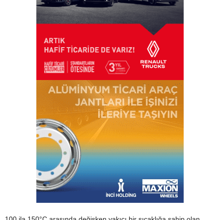
100 ila 150°C arasında değişken yakıcı bir sıcaklığa sahip olan