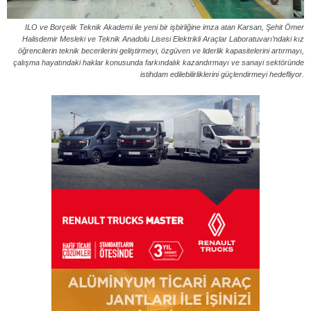
ILO ve Borçelik Teknik Akademi ile yeni bir işbirliğine imza atan Karsan, Şehit Ömer
Halisdemir Mesleki ve Teknik Anadolu Lisesi Elektrikli Araçlar Laboratuvarı’ndaki kız
öğrencilerin teknik becerilerini geliştirmeyi, özgüven ve liderlik kapasitelerini artırmayı,
çalışma hayatındaki haklar konusunda farkındalık kazandırmayı ve sanayi sektöründe
istihdam edilebilirliklerini güçlendirmeyi hedefliyor.