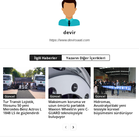
devir
https://www.devirsaati.com
İlgili Haberler
Yazarın Diğer İçerikleri
Güncel
Güncel
Güncel
Tur Transit Lojistik,
Maksimum koruma ve
Hidromas,
filosunu 50 yeni
uzun ömürlü parlaklık
Avustralya’daki yeni
Mercedes-Benz Actros L
Maxion Wheels’ın yeni C-
tesisiyle küresel
1848 LS ile güçlendirdi
GUARD teknolojisiyle
büyümesini sürdürüyor
buluşuyor