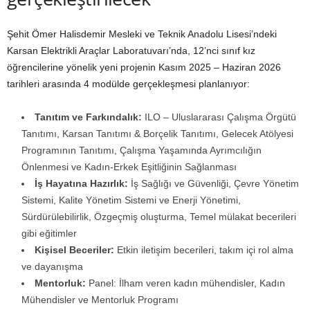
Şehit Ömer Halisdemir Mesleki ve Teknik Anadolu Lisesi’ndeki
Karsan Elektrikli Araçlar Laboratuvarı’nda, 12’nci sınıf kız
öğrencilerine yönelik yeni projenin Kasım 2025 – Haziran 2026
tarihleri arasında 4 modülde gerçekleşmesi planlanıyor:
Tanıtım ve Farkındalık:
ILO – Uluslararası Çalışma Örgütü
Tanıtımı, Karsan Tanıtımı & Borçelik Tanıtımı, Gelecek Atölyesi
Programının Tanıtımı, Çalışma Yaşamında Ayrımcılığın
Önlenmesi ve Kadın-Erkek Eşitliğinin Sağlanması
İş Hayatına Hazırlık:
İş Sağlığı ve Güvenliği, Çevre Yönetim
Sistemi, Kalite Yönetim Sistemi ve Enerji Yönetimi,
Sürdürülebilirlik, Özgeçmiş oluşturma, Temel mülakat becerileri
gibi eğitimler
Kişisel Beceriler:
Etkin iletişim becerileri, takım içi rol alma
ve dayanışma
Mentorluk:
Panel: İlham veren kadın mühendisler, Kadın
Mühendisler ve Mentorluk Programı