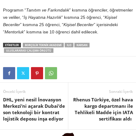
Programın “
Tanıtım ve Farkındalık
” kısmına öğrenciler, öğretmenler
ve veliler, “
İş Hayatına Hazırlık
” kısmına 25 öğrenci, “
Kişisel
Beceriler
” kısmına 25 öğrenci, “
Kişisel Beceriler
” içerisindeki
“
Mentorluk
” kısmına ise 10 öğrenci dahil edilecek.
ETIKETLER
BORÇELIK TEKNIK AKADEMI
ILO
KARSAN
ULUSLARARASI ÇALIŞMA ÖRGÜTÜ
Önceki İçerik
Sonraki İçerik
DHL, yeni nesil İnovasyon
Rhenus Türkiye, özel hava
Merkezi’ni açarak Dubai’de
kargo departmanı ile
son teknoloji bir kontrat
Tehlikeli Madde için IATA
lojistik deposu inşa ediyor
sertifikası aldı