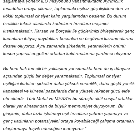
sağlamaya yönelik ILO misyonunu yansıtmaktadır. Ayrımcılık
tesadüfen ortaya çıkmaz; toplumdaki eşitsiz güç ilişkilerinden ve
köklü toplumsal cinsiyet kalıp yargılarından beslenir. Bu durum
özellikle teknik alanlarda kadınların fırsatlara erişimini
kısıtlamaktadır. Karsan ve Borçelik ile güçlerimizi birleştirerek genç
kadınların ihtiyaç duydukları becerileri ve özgüveni kazanmalarına
destek oluyoruz. Aynı zamanda şirketlerin, yeteneklerin önünü
kesen yapısal engelleri ortadan kaldırmalarına yardımcı oluyoruz.
Bu hem hak temelli bir yaklaşımı yansıtmakta hem de iş dünyası
açısından güçlü bir değer yaratmaktadır. Toplumsal cinsiyet
eşitliğini ilerleten şirketler daha yüksek verimlilik, daha güçlü yenilik
kapasitesi ve küresel pazarlarda daha yüksek rekabet gücü elde
etmektedir. Türk Metal ve MESS’in bu süreçte aktif sosyal ortaklar
olarak yer almasından da büyük memnuniyet duyuyorum. Bu
girişimin, daha fazla işletmeyi eşit fırsatlara yatırım yapmaya ve
genç kadınların potansiyelini ortaya koyabileceği çalışma ortamları
oluşturmaya teşvik edeceğine inanıyoruz.
”