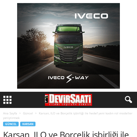
Ana Sayfa
Güncel
Karsan, ILO ve Borçelik işbirliği ile hedef yeni kadın rol modeller
yetiştirmek
GÜNCEL
KARSAN
Karsan, ILO ve Borçelik işbirliği ile