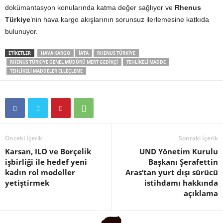
dokümantasyon konularında katma değer sağlıyor ve
Rhenus
Türkiye
’nin hava kargo akışlarının sorunsuz ilerlemesine katkıda
bulunuyor.
ETIKETLER
HAVA KARGO
IATA
RHENUS TÜRKIYE
RHENUS TÜRKIYE GENEL MÜDÜRÜ MERT GEDIKÇI
TEHLIKELI MADDE
TEHLIKELI MADDELER ELLEÇLEME
Önceki İçerik
Sonraki İçerik
Karsan, ILO ve Borçelik
UND Yönetim Kurulu
işbirliği ile hedef yeni
Başkanı Şerafettin
kadın rol modeller
Aras’tan yurt dışı sürücü
yetiştirmek
istihdamı hakkında
açıklama