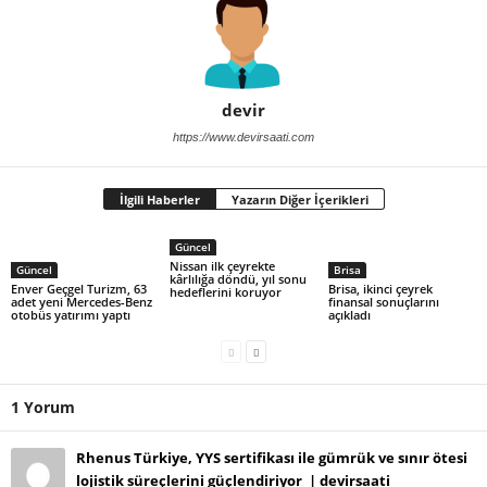
devir
https://www.devirsaati.com
İlgili Haberler
Yazarın Diğer İçerikleri
Güncel
Nissan ilk çeyrekte
Güncel
Brisa
kârlılığa döndü, yıl sonu
Enver Geçgel Turizm, 63
Brisa, ikinci çeyrek
hedeflerini koruyor
adet yeni Mercedes-Benz
finansal sonuçlarını
otobüs yatırımı yaptı
açıkladı
1 Yorum
Rhenus Türkiye, YYS sertifikası ile gümrük ve sınır ötesi
lojistik süreçlerini güçlendiriyor | devirsaati