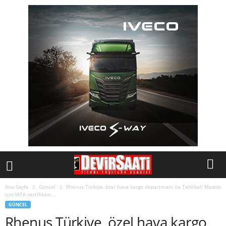
Ana Sayfa
Güncel
Rhenus Türkiye, özel hava kargo departmanı ile Tehlikeli Madde
için IATA sertifikası...
GÜNCEL
Rhenus Türkiye, özel hava kargo