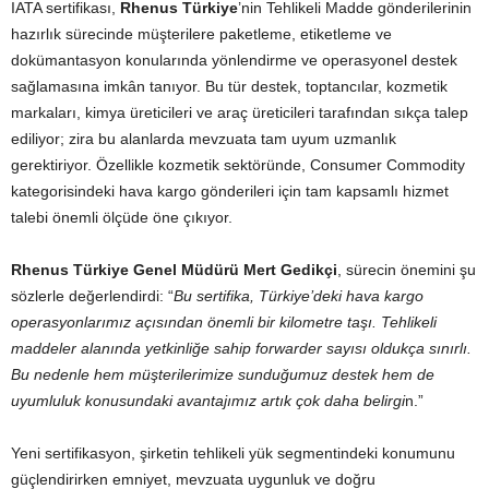
IATA sertifikası,
Rhenus Türkiye
’nin Tehlikeli Madde gönderilerinin
hazırlık sürecinde müşterilere paketleme, etiketleme ve
dokümantasyon konularında yönlendirme ve operasyonel destek
sağlamasına imkân tanıyor. Bu tür destek, toptancılar, kozmetik
markaları, kimya üreticileri ve araç üreticileri tarafından sıkça talep
ediliyor; zira bu alanlarda mevzuata tam uyum uzmanlık
gerektiriyor. Özellikle kozmetik sektöründe, Consumer Commodity
kategorisindeki hava kargo gönderileri için tam kapsamlı hizmet
talebi önemli ölçüde öne çıkıyor.
Rhenus Türkiye Genel Müdürü Mert Gedikçi
, sürecin önemini şu
sözlerle değerlendirdi: “
Bu sertifika, Türkiye’deki hava kargo
operasyonlarımız açısından önemli bir kilometre taşı. Tehlikeli
maddeler alanında yetkinliğe sahip forwarder sayısı oldukça sınırlı.
Bu nedenle hem müşterilerimize sunduğumuz destek hem de
uyumluluk konusundaki avantajımız artık çok daha belirgi
n.”
Yeni sertifikasyon, şirketin tehlikeli yük segmentindeki konumunu
güçlendirirken emniyet, mevzuata uygunluk ve doğru