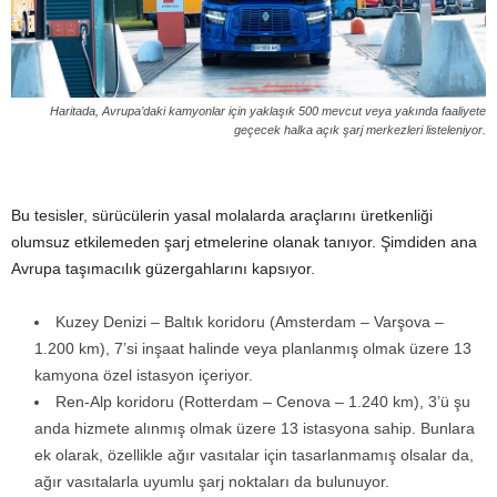
Haritada, Avrupa’daki kamyonlar için yaklaşık 500 mevcut veya yakında faaliyete
geçecek halka açık şarj merkezleri listeleniyor.
Bu tesisler, sürücülerin yasal molalarda araçlarını üretkenliği
olumsuz etkilemeden şarj etmelerine olanak tanıyor. Şimdiden ana
Avrupa taşımacılık güzergahlarını kapsıyor.
Kuzey Denizi – Baltık koridoru (Amsterdam – Varşova –
1.200 km), 7’si inşaat halinde veya planlanmış olmak üzere 13
kamyona özel istasyon içeriyor.
Ren-Alp koridoru (Rotterdam – Cenova – 1.240 km), 3’ü şu
anda hizmete alınmış olmak üzere 13 istasyona sahip. Bunlara
ek olarak, özellikle ağır vasıtalar için tasarlanmamış olsalar da,
ağır vasıtalarla uyumlu şarj noktaları da bulunuyor.