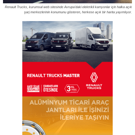
Renault Trucks, kurumsal web sitesinde Avrupa'daki elektrikli kamyonlar için halka açık
şarj merkezlerinin konumunu gösteren, herkese açık bir harita yayımlıyor.