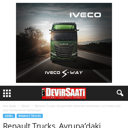
Ana Sayfa
Genel
Renault Trucks, Avrupa’daki elektrikli kamyonlar için halka açık
şarj merkezlerini haritalıyor
GENEL
RENAULT TRUCKS
Renault Trucks, Avrupa’daki