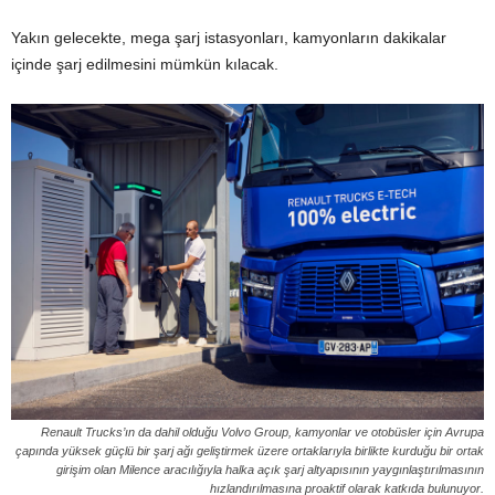
Yakın gelecekte, mega şarj istasyonları, kamyonların dakikalar
içinde şarj edilmesini mümkün kılacak.
Renault Trucks’ın da dahil olduğu Volvo Group, kamyonlar ve otobüsler için Avrupa
çapında yüksek güçlü bir şarj ağı geliştirmek üzere ortaklarıyla birlikte kurduğu bir ortak
girişim olan Milence aracılığıyla halka açık şarj altyapısının yaygınlaştırılmasının
hızlandırılmasına proaktif olarak katkıda bulunuyor.