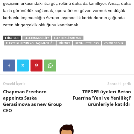
geçişinin arkasındaki itici güç rolünü daha da kanıtlıyor. Amaç, daha
fazla görünürlük sağlamak, operatörlere güven vermek ve düşük
karbonlu taşımacılığın Avrupa taşımacılık koridorlarının çoğunda
zaten bir gerçeklik olduğunu kanıtlamak.
ETIKETLER
ELECTROMOBILITY
ELEKTRIKLI KAMYON
ELEKTRIKLI UZUN YOL TAŞIMACILIĞI
MILENCE
RENAULT TRUCKS
VOLVO GROUP
Önceki İçerik
Sonraki İçerik
Chapman Freeborn
TREDER üyeleri Beton
appoints Saska
Fuarı’na ‘Yeni ve Yenilikçi’
Gerasimova as new Group
ürünleriyle katıldı
CEO