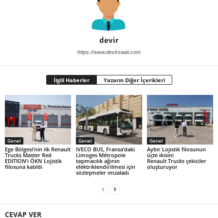
devir
https://www.devirsaati.com
İlgili Haberler
Yazarın Diğer İçerikleri
Genel
Genel
Genel
Ege Bölgesi’nin ilk Renault
IVECO BUS, Fransa’daki
Aybir Lojistik filosunun
Trucks Master Red
Limoges Métropole
üçte ikisini
EDITION’ı ÖKN Lojistik
taşımacılık ağının
Renault Trucks çekiciler
filosuna katıldı
elektriklendirilmesi için
oluşturuyor
sözleşmeler imzaladı
CEVAP VER