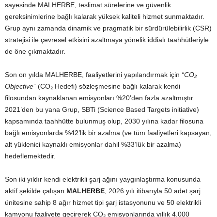
sayesinde MALHERBE, teslimat sürelerine ve güvenlik
gereksinimlerine bağlı kalarak yüksek kaliteli hizmet sunmaktadır.
Grup aynı zamanda dinamik ve pragmatik bir sürdürülebilirlik (CSR)
stratejisi ile çevresel etkisini azaltmaya yönelik iddialı taahhütleriyle
de öne çıkmaktadır.
Son on yılda MALHERBE, faaliyetlerini yapılandırmak için
“CO₂
Objective
” (CO₂ Hedefi) sözleşmesine bağlı kalarak kendi
filosundan kaynaklanan emisyonları %20’den fazla azaltmıştır.
2021’den bu yana Grup, SBTi (Science Based Targets initiative)
kapsamında taahhütte bulunmuş olup, 2030 yılına kadar filosuna
bağlı emisyonlarda %42’lik bir azalma (ve tüm faaliyetleri kapsayan,
alt yüklenici kaynaklı emisyonlar dahil %33’lük bir azalma)
hedeflemektedir.
Son iki yıldır kendi elektrikli şarj ağını yaygınlaştırma konusunda
aktif şekilde çalışan
MALHERBE
, 2026 yılı itibarıyla 50 adet şarj
ünitesine sahip 8 ağır hizmet tipi şarj istasyonunu ve 50 elektrikli
kamyonu faaliyete geçirerek CO₂ emisyonlarında yıllık 4.000