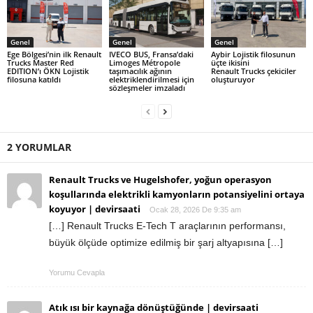
Genel
Genel
Genel
Ege Bölgesi’nin ilk Renault
IVECO BUS, Fransa’daki
Aybir Lojistik filosunun
Trucks Master Red
Limoges Métropole
üçte ikisini
EDITION’ı ÖKN Lojistik
taşımacılık ağının
Renault Trucks çekiciler
filosuna katıldı
elektriklendirilmesi için
oluşturuyor
sözleşmeler imzaladı
2 YORUMLAR
Renault Trucks ve Hugelshofer, yoğun operasyon
koşullarında elektrikli kamyonların potansiyelini ortaya
koyuyor | devirsaati
Ocak 28, 2026 De 9:35 am
[…] Renault Trucks E-Tech T araçlarının performansı,
büyük ölçüde optimize edilmiş bir şarj altyapısına […]
Yorumu Cevapla
Atık ısı bir kaynağa dönüştüğünde | devirsaati