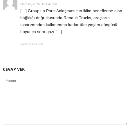
Mart 10, 2026 De 4:47 am
[…] Group‘un Paris Anlaşması’nın iklim hedeflerine olan
bağlılığı doğrultusunda Renault Trucks, araçların
tasarımından kullanımına kadar tüm yaşam döngüsü
boyunca sera gazı […]
Yorumu Cevapla
CEVAP VER