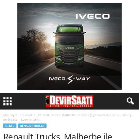
Ana Sayfa
Genel
Renault Trucks, Malherbe ile işbirliği yaparak Blainville – Bourg-
en-Bresse – Lyon lojistik...
GENEL
RENAULT TRUCKS
Renault Trucks, Malherbe ile