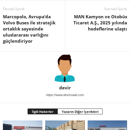
Önceki İçerik
Sonraki İçerik
Marcopolo, Avrupa’da
MAN Kamyon ve Otobüs
Volvo Buses ile stratejik
Ticaret A.Ş., 2025 yılında
ortaklık sayesinde
hedeflerine ulaştı
uluslararası varlığını
güçlendiriyor
devir
https://www.devirsaati.com
İlgili Haberler
Yazarın Diğer İçerikleri