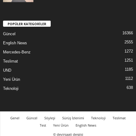
POPÜLER KATEGORİLER
16366
Güncel
2555
English News
1272
Mercedes-Benz
1251
Teslimat
1185
UND
1112
Yeni Ürün
638
Teknoloji
Genel
Güncel
Söyleşi
Sürüş İzlenimi
Teknoloji
Teslimat
Test
Yeni Ürün
English News
© devirsaati dergisi