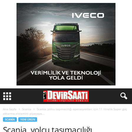
Ana Sayfa
Scania
Scania, yolcu taşımacılığı operasyonları için 11 litrelik Super güç
aktarma sistemini piyasaya...
SCANIA
YENI ÜRÜN
Scania, yolcu taşımacılığı