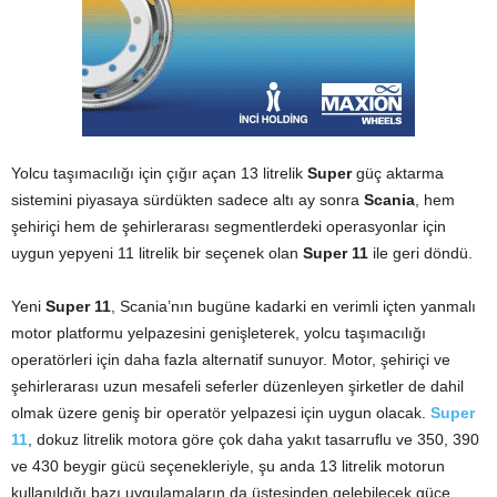
Yolcu taşımacılığı için çığır açan 13 litrelik
Super
güç aktarma
sistemini piyasaya sürdükten sadece altı ay sonra
Scania
, hem
şehiriçi hem de şehirlerarası segmentlerdeki operasyonlar için
uygun yepyeni 11 litrelik bir seçenek olan
Super 11
ile geri döndü.
Yeni
Super 11
, Scania’nın bugüne kadarki en verimli içten yanmalı
motor platformu yelpazesini genişleterek, yolcu taşımacılığı
operatörleri için daha fazla alternatif sunuyor. Motor, şehiriçi ve
şehirlerarası uzun mesafeli seferler düzenleyen şirketler de dahil
olmak üzere geniş bir operatör yelpazesi için uygun olacak.
Super
11
, dokuz litrelik motora göre çok daha yakıt tasarruflu ve 350, 390
ve 430 beygir gücü seçenekleriyle, şu anda 13 litrelik motorun
kullanıldığı bazı uygulamaların da üstesinden gelebilecek güce