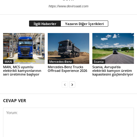
https://www.devirsaati.com
İlgili Haberler
Yazarın Diğer İçerikleri
MAN
Mercedes-Benz
Scania
MAN, MCS uyumlu
Mercedes-Benz Trucks
Scania, Avrupa’da
elektrikli kamyonlarının
Offroad Experience 2026
elektrikli kamyon üretim
seri üretimine başlıyor
kapasitesini güçlendiriyor
CEVAP VER