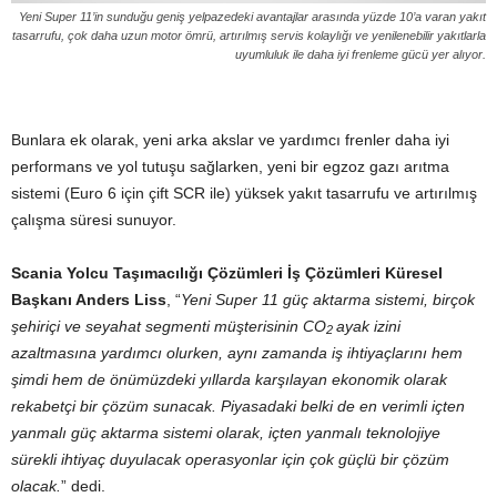
Yeni Super 11’in sunduğu geniş yelpazedeki avantajlar arasında yüzde 10’a varan yakıt
tasarrufu, çok daha uzun motor ömrü, artırılmış servis kolaylığı ve yenilenebilir yakıtlarla
uyumluluk ile daha iyi frenleme gücü yer alıyor.
Bunlara ek olarak, yeni arka akslar ve yardımcı frenler daha iyi
performans ve yol tutuşu sağlarken, yeni bir egzoz gazı arıtma
sistemi (Euro 6 için çift SCR ile) yüksek yakıt tasarrufu ve artırılmış
çalışma süresi sunuyor.
Scania Yolcu Taşımacılığı Çözümleri İş Çözümleri Küresel
Başkanı Anders Liss
, “
Yeni Super 11 güç aktarma sistemi, birçok
şehiriçi ve seyahat segmenti müşterisinin CO
ayak izini
2
azaltmasına yardımcı olurken, aynı zamanda iş ihtiyaçlarını hem
şimdi hem de önümüzdeki yıllarda karşılayan ekonomik olarak
rekabetçi bir çözüm sunacak. Piyasadaki belki de en verimli içten
yanmalı güç aktarma sistemi olarak, içten yanmalı teknolojiye
sürekli ihtiyaç duyulacak operasyonlar için çok güçlü bir çözüm
olacak.
” dedi.