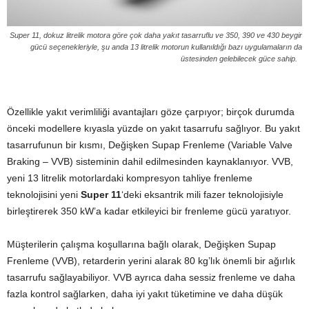
Super 11, dokuz litrelik motora göre çok daha yakıt tasarruflu ve 350, 390 ve 430 beygir
gücü seçenekleriyle, şu anda 13 litrelik motorun kullanıldığı bazı uygulamaların da
üstesinden gelebilecek güce sahip.
Özellikle yakıt verimliliği avantajları göze çarpıyor; birçok durumda
önceki modellere kıyasla yüzde on yakıt tasarrufu sağlıyor. Bu yakıt
tasarrufunun bir kısmı, Değişken Supap Frenleme (Variable Valve
Braking – VVB) sisteminin dahil edilmesinden kaynaklanıyor. VVB,
yeni 13 litrelik motorlardaki kompresyon tahliye frenleme
teknolojisini yeni
Super 11
‘deki eksantrik mili fazer teknolojisiyle
birleştirerek 350 kW’a kadar etkileyici bir frenleme gücü yaratıyor.
Müşterilerin çalışma koşullarına bağlı olarak, Değişken Supap
Frenleme (VVB), retarderin yerini alarak 80 kg’lık önemli bir ağırlık
tasarrufu sağlayabiliyor. VVB ayrıca daha sessiz frenleme ve daha
fazla kontrol sağlarken, daha iyi yakıt tüketimine ve daha düşük