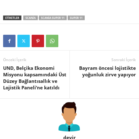
ETIKETLER
SCANIA
SCANIA SUPER 11
SUPER 11
Önceki İçerik
Sonraki İçerik
UND, Belçika Ekonomi
Bayram öncesi lojistikte
Misyonu kapsamındaki Üst
yoğunluk zirve yapıyor
Düzey Bağlantısallık ve
Lojistik Paneli’ne katıldı
devir