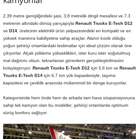
2,39 metre genişliğindeki şasi, 3,8 metrelik dingil mesafesi ve 7,3
metrenin altındaki dönüş yarıçapıyla
Renault Trucks E-Tech D12
ve
D14
, üreticinin elektrikli ürün yelpazesindeki en kompakt ve en
yüksek manevra kabiliyetine sahip araçlar. Alanın kısıtlı olduğu
yoğun şehiriçi ortamlardaki teslimatlar için ideal çözüm olarak öne
çıkıyorlar. Alçak yükleme yükseklikleri, ister kuru ister soğutulmuş
mal dağıtımı olsun, tekrarlanan görevlerin gerçekleştirilmesini
kolaylaştırıyor.
Renault Trucks E-Tech D12
için 5,6 ton ve
Renault
Trucks E-Tech D14
için 6,7 ton yük kapasitesiyle, taşıma
kapasitesi ve çeviklik arasında mükemmel bir denge kuruyorlar.
Kategorisinde hem önde hem de arkada tam hava süspansiyonuna
sahip tek kamyon olan bu modeller, şehiriçi ortamlarda optimum
sürüş konforu sağlıyor.