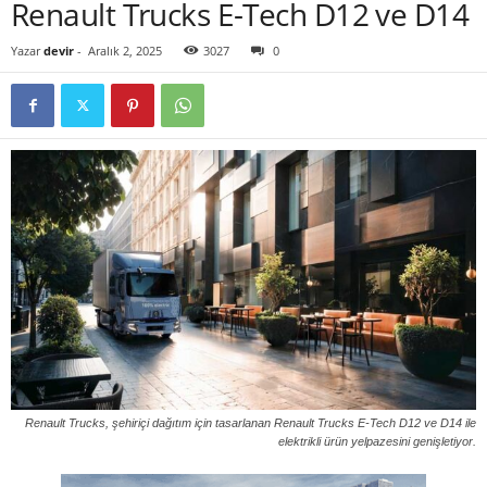
Renault Trucks E-Tech D12 ve D14
Yazar
devir
-
Aralık 2, 2025
3027
0
Renault Trucks, şehiriçi dağıtım için tasarlanan Renault Trucks E-Tech D12 ve D14 ile
elektrikli ürün yelpazesini genişletiyor.