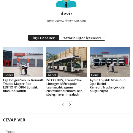
devir
https://www.devirsaati.com
İlgili Haberler
Yazarın Diğer İçerikleri
Genel
Genel
Genel
Ege Bölgesi’nin ilk Renault
IVECO BUS, Fransa’daki
Aybir Lojistik filosunun
Trucks Master Red
Limoges Métropole
üçte ikisini
EDITION’ı ÖKN Lojistik
taşımacılık ağının
Renault Trucks çekiciler
filosuna katıldı
elektriklendirilmesi için
oluşturuyor
sözleşmeler imzaladı
CEVAP VER