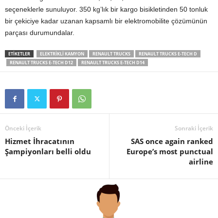
seçeneklerle sunuluyor. 350 kg’lık bir kargo bisikletinden 50 tonluk
bir çekiciye kadar uzanan kapsamlı bir elektromobilite çözümünün
parçası durumundalar.
ETIKETLER
ELEKTRIKLI KAMYON
RENAULT TRUCKS
RENAULT TRUCKS E-TECH D
RENAULT TRUCKS E-TECH D12
RENAULT TRUCKS E-TECH D14
Önceki İçerik
Sonraki İçerik
Hizmet İhracatının
SAS once again ranked
Şampiyonları belli oldu
Europe’s most punctual
airline