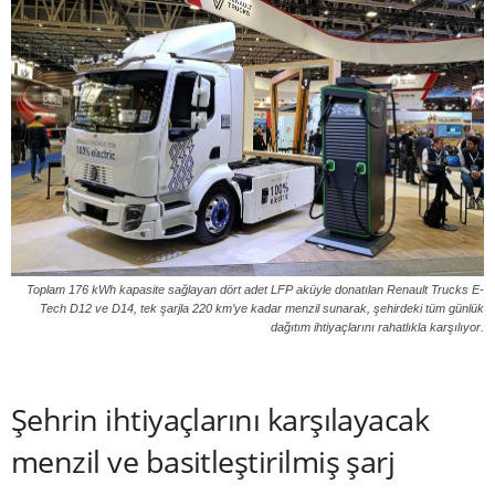
Toplam 176 kWh kapasite sağlayan dört adet LFP aküyle donatılan Renault Trucks E-
Tech D12 ve D14, tek şarjla 220 km’ye kadar menzil sunarak, şehirdeki tüm günlük
dağıtım ihtiyaçlarını rahatlıkla karşılıyor.
Şehrin ihtiyaçlarını karşılayacak
menzil ve basitleştirilmiş şarj