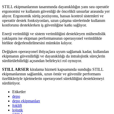
STILL ekipmanlarının tasarımında dayanıklılığın yanı sıra operatör
ergonomisi ve kullanım güvenliği de öncelikli unsurlar arasında yer
alıyor. Ergonomik sürüş pozisyonu, hassas kontrol sistemleri ve
operatör destek fonksiyonları, uzun çalışma sürelerinde kullanım
konforunu desteklerken iş güvenliğine katkı sağlıyor.
Enerji verimliliği ve sistem verimliliğini destekleyen mühendislik
yaklaşımı ise ekipman performansının operasyonel verimlilikle
birlikte değerlendirilmesini mümkün kılıyor.
Değişken operasyonel ihtiyaçlara uyum sağlamak kadar, kullanılan
ekipmanın güvenilirliği ve dayanıklılığı da intralojistik süreçlerin
sürdürülebilirliği açısından belirleyici rol oynuyor.
STILL ARSER
kiralama hizmeti kapsamında sunduğu STILL
ekipmanlarının sağlamlık, uzun ömür ve güvenilir performans
özellikleriyle işletmelerin operasyonel sürekliliğini desteklemeyi
sürdürüyor.
Etiketler
depo
depo ekipmanları
foklift
lojistik