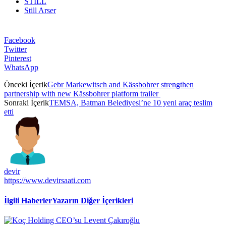
STILL
Still Arser
Facebook
Twitter
Pinterest
WhatsApp
Önceki İçerik
Gebr Markewitsch and Kässbohrer strengthen
partnership with new Kässbohrer platform trailer
Sonraki İçerik
TEMSA, Batman Belediyesi’ne 10 yeni araç teslim
etti
devir
https://www.devirsaati.com
İlgili Haberler
Yazarın Diğer İçerikleri