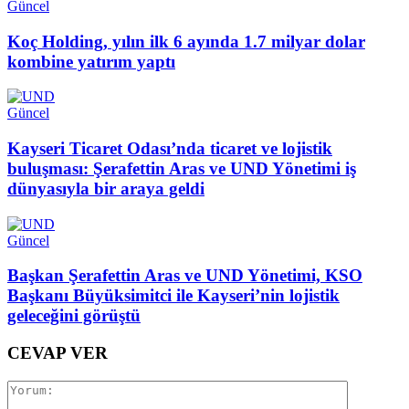
Güncel
Koç Holding, yılın ilk 6 ayında 1.7 milyar dolar
kombine yatırım yaptı
Güncel
Kayseri Ticaret Odası’nda ticaret ve lojistik
buluşması: Şerafettin Aras ve UND Yönetimi iş
dünyasıyla bir araya geldi
Güncel
Başkan Şerafettin Aras ve UND Yönetimi, KSO
Başkanı Büyüksimitci ile Kayseri’nin lojistik
geleceğini görüştü
CEVAP VER