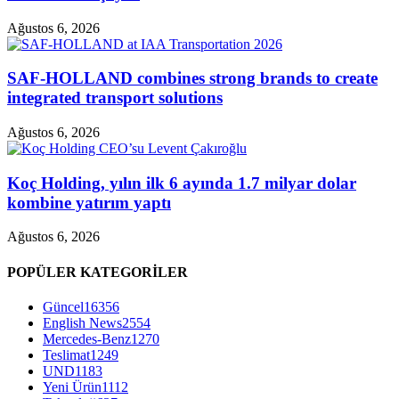
Ağustos 6, 2026
SAF-HOLLAND combines strong brands to create
integrated transport solutions
Ağustos 6, 2026
Koç Holding, yılın ilk 6 ayında 1.7 milyar dolar
kombine yatırım yaptı
Ağustos 6, 2026
POPÜLER KATEGORİLER
Güncel
16356
English News
2554
Mercedes-Benz
1270
Teslimat
1249
UND
1183
Yeni Ürün
1112