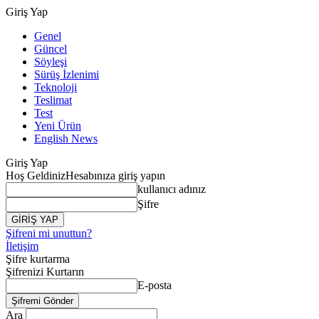
Giriş Yap
Genel
Güncel
Söyleşi
Sürüş İzlenimi
Teknoloji
Teslimat
Test
Yeni Ürün
English News
Giriş Yap
Hoş Geldiniz
Hesabınıza giriş yapın
kullanıcı adınız
Şifre
Şifreni mi unuttun?
İletişim
Şifre kurtarma
Şifrenizi Kurtarın
E-posta
Ara