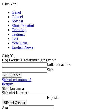
Giriş Yap
Genel
Güncel
Söyleşi
Sürüş İzlenimi
Teknoloji
Teslimat
Test
Yeni Ürün
English News
Giriş Yap
Hoş Geldiniz
Hesabınıza giriş yapın
kullanıcı adınız
Şifre
Şifreni mi unuttun?
İletişim
Şifre kurtarma
Şifrenizi Kurtarın
E-posta
Ara