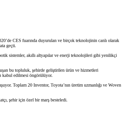
z 2020’de CES fuarında duyurulan ve birçok teknolojinin canlı olarak
ta geçti.
k sistemler, akıllı altyapılar ve enerji teknolojileri gibi yenilikçi
uşan bu topluluk, şehirde geliştirilen ürün ve hizmetleri
in kabul edilmesi öngörülüyor.
n oluşuyor. Toplam 20 Inventor, Toyota’nın üretim uzmanlığı ve Woven
çı, şehir için özel bir marş besteledi.