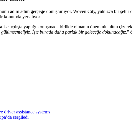
u adım adım gerçeğe dönüştürüyor. Woven City, yalnızca bir şehir değ
bir konumda yer alıyor.
da
ise açılışta yaptığı konuşmada birlikte olmanın öneminin altını çizerek
ikte gülümsemeliyiz. İşte burada daha parlak bir geleceğe dokunacağız
.” 
e driver assistance systems
upa’da sergiledi