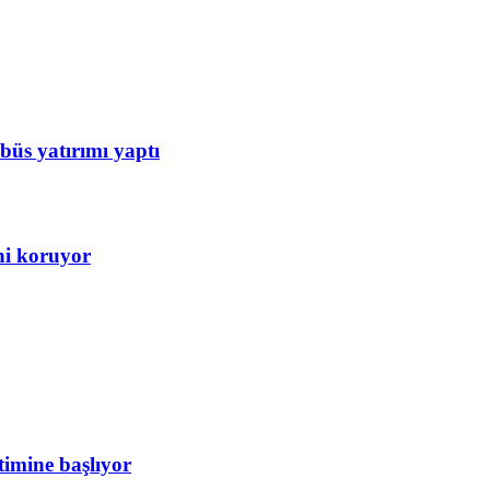
büs yatırımı yaptı
ini koruyor
imine başlıyor