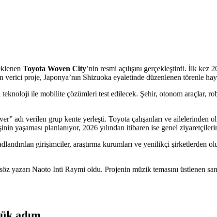
eklenen
Toyota Woven City
’nin resmi açılışını gerçekleştirdi. İlk ke
 verici proje, Japonya’nın Shizuoka eyaletinde düzenlenen törenle haya
noloji ile mobilite çözümleri test edilecek. Şehir, otonom araçlar, roboti
ver” adı verilen grup kente yerleşti. Toyota çalışanları ve ailelerinden ol
nin yaşaması planlanıyor, 2026 yılından itibaren ise genel ziyaretçiler
adlandırılan girişimciler, araştırma kurumları ve yenilikçi şirketlerde
 söz yazarı Naoto Inti Raymi oldu. Projenin müzik temasını üstlenen sanat
yük adım