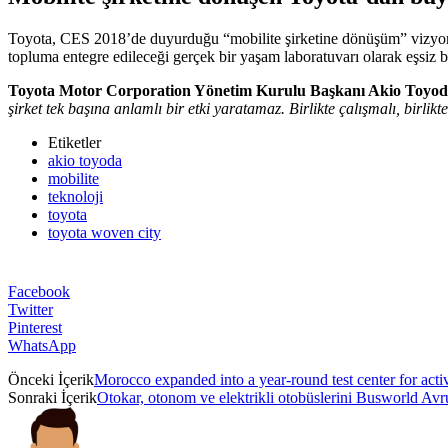
Toyota, CES 2018’de duyurduğu “mobilite şirketine dönüşüm” vizyonun
topluma entegre edileceği gerçek bir yaşam laboratuvarı olarak eşsiz 
Toyota Motor Corporation Yönetim Kurulu Başkanı Akio Toyo
şirket tek başına anlamlı bir etki yaratamaz. Birlikte çalışmalı, birl
Etiketler
akio toyoda
mobilite
teknoloji
toyota
toyota woven city
Facebook
Twitter
Pinterest
WhatsApp
Önceki İçerik
Morocco expanded into a year-round test center for activ
Sonraki İçerik
Otokar, otonom ve elektrikli otobüslerini Busworld Avr