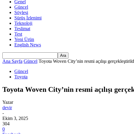
Genel
Güncel
Söyleşi
Sürüş İzlenimi
Teknoloji
Teslimat
Test
Yeni Ürün
English News
Ana Sayfa
Güncel
Toyota Woven City’nin resmi açılışı gerçekleştirild
Güncel
Toyota
Toyota Woven City’nin resmi açılışı gerçekl
Yazar
devir
-
Ekim 3, 2025
304
0