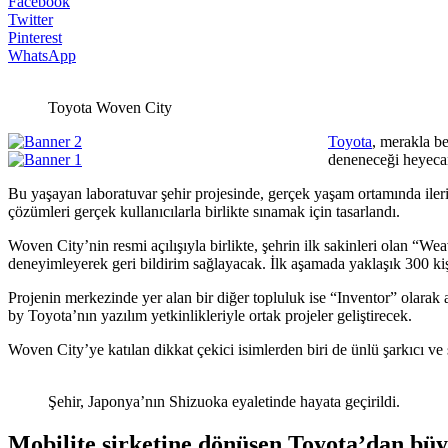
Facebook
Twitter
Pinterest
WhatsApp
Toyota Woven City
Toyota
, merakla b
deneneceği heyecan
Bu yaşayan laboratuvar şehir projesinde, gerçek yaşam ortamında ileri tek
çözümleri gerçek kullanıcılarla birlikte sınamak için tasarlandı.
Woven City’nin resmi açılışıyla birlikte, şehrin ilk sakinleri olan “Wea
deneyimleyerek geri bildirim sağlayacak. İlk aşamada yaklaşık 300 kişi
Projenin merkezinde yer alan bir diğer topluluk ise “Inventor” olarak 
by Toyota’nın yazılım yetkinlikleriyle ortak projeler geliştirecek.
Woven City’ye katılan dikkat çekici isimlerden biri de ünlü şarkıcı ve
Şehir, Japonya’nın Shizuoka eyaletinde hayata geçirildi.
Mobilite şirketine dönüşen Toyota’dan bü