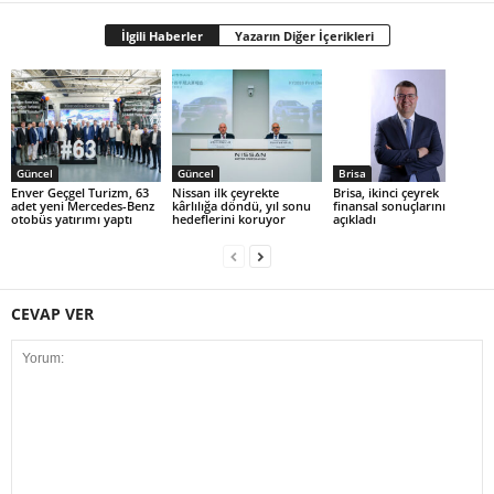
İlgili Haberler
Yazarın Diğer İçerikleri
Güncel
Güncel
Brisa
Enver Geçgel Turizm, 63
Nissan ilk çeyrekte
Brisa, ikinci çeyrek
adet yeni Mercedes-Benz
kârlılığa döndü, yıl sonu
finansal sonuçlarını
otobüs yatırımı yaptı
hedeflerini koruyor
açıkladı
CEVAP VER