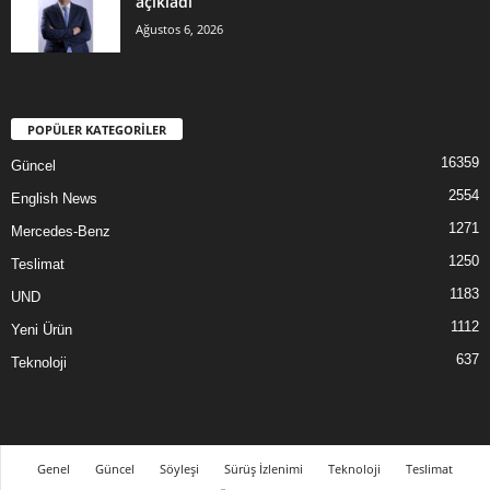
açıkladı
Ağustos 6, 2026
POPÜLER KATEGORİLER
16359
Güncel
2554
English News
1271
Mercedes-Benz
1250
Teslimat
1183
UND
1112
Yeni Ürün
637
Teknoloji
Genel
Güncel
Söyleşi
Sürüş İzlenimi
Teknoloji
Teslimat