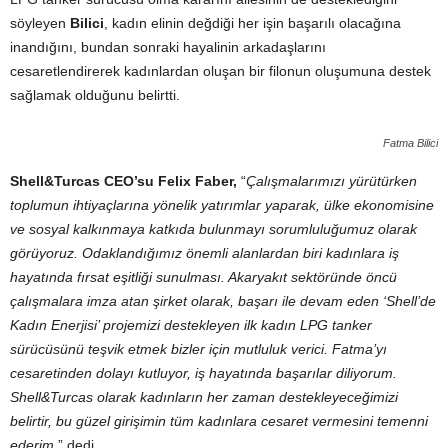
söyleyen
Bilici
, kadın elinin değdiği her işin başarılı olacağına
inandığını, bundan sonraki hayalinin arkadaşlarını
cesaretlendirerek kadınlardan oluşan bir filonun oluşumuna destek
sağlamak olduğunu belirtti.
Fatma Bilici
Shell&Turcas CEO’su Felix Faber,
“
Çalışmalarımızı yürütürken
toplumun ihtiyaçlarına yönelik yatırımlar yaparak, ülke ekonomisine
ve sosyal kalkınmaya katkıda bulunmayı sorumluluğumuz olarak
görüyoruz. Odaklandığımız önemli alanlardan biri kadınlara iş
hayatında fırsat eşitliği sunulması. Akaryakıt sektöründe öncü
çalışmalara imza atan şirket olarak, başarı ile devam eden ‘Shell’de
Kadın Enerjisi’ projemizi destekleyen ilk kadın LPG tanker
sürücüsünü teşvik etmek bizler için mutluluk verici. Fatma’yı
cesaretinden dolayı kutluyor, iş hayatında başarılar diliyorum.
Shell&Turcas olarak kadınların her zaman destekleyeceğimizi
belirtir, bu güzel girişimin tüm kadınlara cesaret vermesini temenni
ederim.
” dedi.