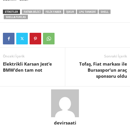
ETIKETLER
FATMA BILICI
FELIX FABER
IŞKUR
LPG TANKERI
SHELL
SHELL&TURCAS
Önceki İçerik
Sonraki İçerik
Elektrikli Karsan Jest’e
Tofaş, Fiat markası ile
BMW’den tam not
Bursaspor’un araç
sponsoru oldu
devirsaati