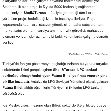
akaryakıt sektöründe çalışma hayatına katılmasını destekliyor.
Sektörde ilk olan proje ile 5 yılda 5000 kadına iş sağlanması
hedefleniyor.
Shell&Turcas
‘ın faaliyet gösterdiği tüm illerde
yürütülen proje, hedeflediği ivme ile başarıyla ilerliyor. Proje
kapsamında kadınlara istasyon yöneticisi, ön saha satış elemanı,
market satış elemanı, vardiya amiri, temizlik görevlisi, muhasebe
elemanı ve idari işler uzmanı gibi farklı konumlarda çalışma olanağı
veriliyor.
Shell&Turcas CEO’su Felix Faber
Türkiye’de faaliyet göstermeye başladığı tarihten bu yana akaryakıt
sektöründe ilkleri gerçekleştiren
Shell&Turcas
,
LPG tankeri
sürücüsü olmayı hedefleyen Fatma Bilici’ye fırsat vererek yine
bir ilke imza attı
. Antalya’da LPG Sevkiyat Yöneticisi olarak çalışan
Fatma Bilici
, aldığı eğitimlerle Türkiye’nin ilk kadın LPG tankeri
sürücüsü oldu.
Kız Meslek Lisesi mezunu olan
Bilici
, sektörde 8.5 yıllık tecrübeye