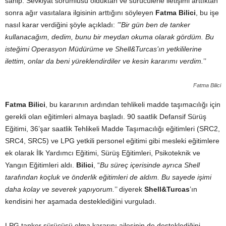
sahip. Sevkiyat sorumlusu olduktan ve sürücülerle iletişimi arttıktan
sonra ağır vasıtalara ilgisinin arttığını söyleyen
Fatma Bilici
, bu işe
nasıl karar verdiğini şöyle açıkladı:
’”Bir gün ben de tanker
kullanacağım, dedim, bunu bir meydan okuma olarak gördüm. Bu
isteğimi Operasyon Müdürüme ve Shell&Turcas’ın yetkililerine
ilettim, onlar da beni yüreklendirdiler ve kesin kararımı verdim.
’’
Fatma Bilici
Fatma Bilici
, bu kararının ardından tehlikeli madde taşımacılığı için
gerekli olan eğitimleri almaya başladı. 90 saatlik Defansif Sürüş
Eğitimi, 36’şar saatlik Tehlikeli Madde Taşımacılığı eğitimleri (SRC2,
SRC4, SRC5) ve LPG yetkili personel eğitimi gibi mesleki eğitimlere
ek olarak İlk Yardımcı Eğitimi, Sürüş Eğitimleri, Psikoteknik ve
Yangın Eğitimleri aldı.
Bilici
, “
Bu süreç içerisinde ayrıca Shell
tarafından koçluk ve önderlik eğitimleri de aldım. Bu sayede işimi
daha kolay ve severek yapıyorum.
’’ diyerek
Shell&Turcas
’ın
kendisini her aşamada desteklediğini vurguladı.
LPG tanker sürücüsü olma kararını ailesinin de desteklediğini