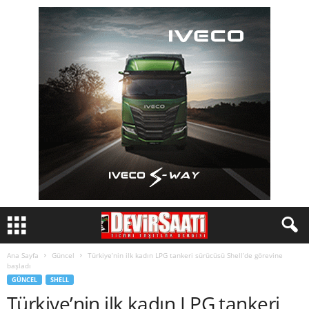
Ana Sayfa
Güncel
Türkiye’nin ilk kadın LPG tankeri sürücüsü Shell’de görevine
başladı
GÜNCEL
SHELL
Türkiye’nin ilk kadın LPG tankeri