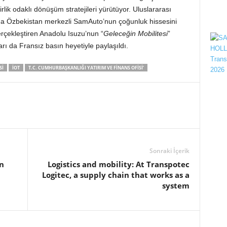
rlik odaklı dönüşüm stratejileri yürütüyor. Uluslararası
a Özbekistan merkezli SamAuto’nun çoğunluk hissesini
gerçekleştiren Anadolu Isuzu’nun “
Geleceğin Mobilitesi
”
ı da Fransız basın heyetiyle paylaşıldı.
SI
IOT
T.C. CUMHURBAŞKANLIĞI YATIRIM VE FINANS OFISI’
Sonraki İçerik
an
Logistics and mobility: At Transpotec
Logitec, a supply chain that works as a
system