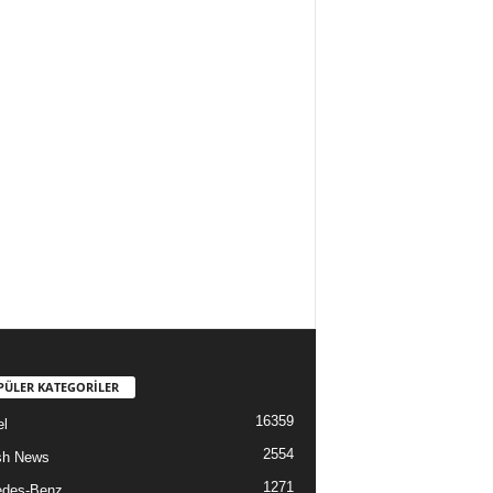
PÜLER KATEGORİLER
16359
l
2554
sh News
1271
edes-Benz