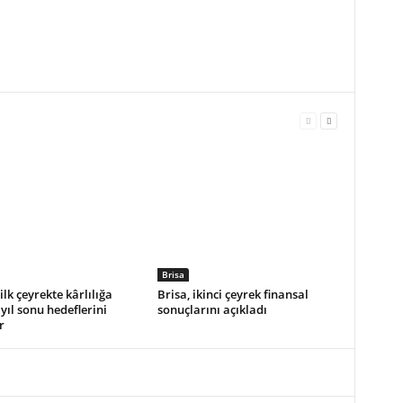
Brisa
ilk çeyrekte kârlılığa
Brisa, ikinci çeyrek finansal
yıl sonu hedeflerini
sonuçlarını açıkladı
r