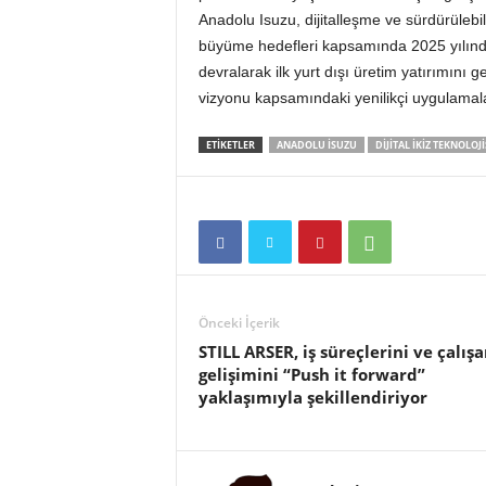
Anadolu Isuzu, dijitalleşme ve sürdürülebili
büyüme hedefleri kapsamında 2025 yılınd
devralarak ilk yurt dışı üretim yatırımını 
vizyonu kapsamındaki yenilikçi uygulamalar
ETIKETLER
ANADOLU ISUZU
DIJITAL IKIZ TEKNOLOJI
Önceki İçerik
STILL ARSER, iş süreçlerini ve çalış
gelişimini “Push it forward”
yaklaşımıyla şekillendiriyor