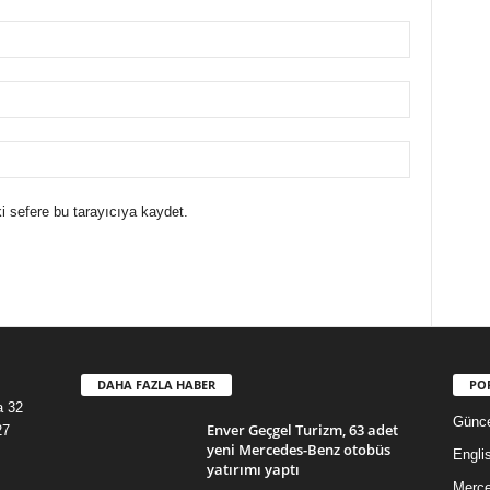
i sefere bu tarayıcıya kaydet.
DAHA FAZLA HABER
PO
a 32
Günce
Enver Geçgel Turizm, 63 adet
27
yeni Mercedes-Benz otobüs
Engli
yatırımı yaptı
Merc