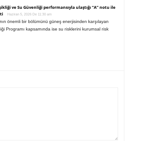
kliği ve Su Güvenliği performansıyla ulaştığı “A” notu ile
ti
Haziran 5, 2026 De 11:30 am
acının önemli bir bölümünü güneş enerjisinden karşılayan
i Programı kapsamında ise su risklerini kurumsal risk