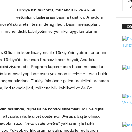
2
Türkiye’nin teknoloji, mühendislik ve Ar-Ge
yetkinliği uluslararası basına tanıtıldı.
Anadolu
ırova’daki üretim tesisinde ağırladı. Basın mensupları,
Gü
ni, mühendislik kabiliyetini ve yenilikçi uygulamalarını
s Ofisi
’nin koordinasyonu ile Türkiye’nin yatırım ortamını
 Türkiye’de bulunan Fransız basın heyeti, Anadolu
sisini ziyaret etti. Program kapsamında basın mensupları;
tin kurumsal yapılanmasını yakından inceleme fırsatı buldu.
segmentlerinde Türkiye’nin önde gelen üreticileri arasında
 ileri teknolojileri, mühendislik kabiliyeti ve Ar-Ge
m tesisinde, dijital kalite kontrol sistemleri, IoT ve dijital
tim altyapılarıyla faaliyet gösteriyor. Avrupa başta olmak
adolu Isuzu, “
terzi usulü üretim
” yaklaşımıyla farklı
iriyor. Yüksek yerlilik oranına sahip modeller geliştiren