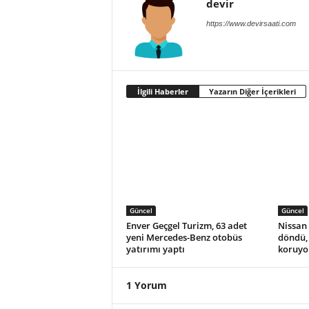
devir
https://www.devirsaati.com
İlgili Haberler
Yazarın Diğer İçerikleri
Güncel
Güncel
Enver Geçgel Turizm, 63 adet
Nissan 
yeni Mercedes-Benz otobüs
döndü, 
yatırımı yaptı
koruyo
1 Yorum