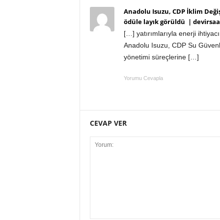
Anadolu Isuzu, CDP İklim Değişi
ödüle layık görüldü | devirsaa
[…] yatırımlarıyla enerji ihtiy
Anadolu Isuzu, CDP Su Güvenliğ
yönetimi süreçlerine […]
Yorumu Cevapla
CEVAP VER