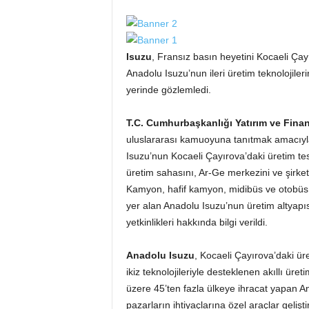
Isuzu
, Fransız basın heyetini Kocaeli Çay
Anadolu Isuzu’nun ileri üretim teknolojileri
yerinde gözlemledi.
T.C. Cumhurbaşkanlığı Yatırım ve Finan
uluslararası kamuoyuna tanıtmak amacıyla
Isuzu’nun Kocaeli Çayırova’daki üretim te
üretim sahasını, Ar-Ge merkezini ve şirke
Kamyon, hafif kamyon, midibüs ve otobüs 
yer alan Anadolu Isuzu’nun üretim altyapısı,
yetkinlikleri hakkında bilgi verildi.
Anadolu Isuzu
, Kocaeli Çayırova’daki üreti
ikiz teknolojileriyle desteklenen akıllı üre
üzere 45’ten fazla ülkeye ihracat yapan An
pazarların ihtiyaçlarına özel araçlar gelişt