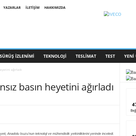
YAZARLAR
İLETIŞIM
HAKKIMIZDA
SÜRÜŞ İZLENIMI
TEKNOLOJI
TESLIMAT
TEST
YENI
eyetini ağırladı
sız basın heyetini ağırladı
4
Beğ
eti, Anadolu Isuzu'nun teknoloji ve mühendislik yetkinliklerini yerinde inceledi.