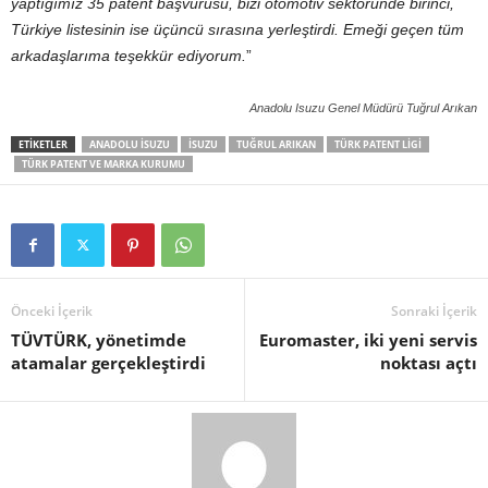
yaptığımız 35 patent başvurusu, bizi otomotiv sektöründe birinci,
Türkiye listesinin ise üçüncü sırasına yerleştirdi. Emeği geçen tüm
arkadaşlarıma teşekkür ediyorum.
”
Anadolu Isuzu Genel Müdürü Tuğrul Arıkan
ETIKETLER
ANADOLU ISUZU
ISUZU
TUĞRUL ARIKAN
TÜRK PATENT LIGI
TÜRK PATENT VE MARKA KURUMU
Önceki İçerik
Sonraki İçerik
TÜVTÜRK, yönetimde
Euromaster, iki yeni servis
atamalar gerçekleştirdi
noktası açtı