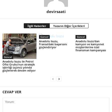
devirsaati
İlgili Haberler
Yazarın Diğer İçerikleri
Güncel
Güncel
Anadolu Isuzu,
Anadolu Isuzu’dan
Fransa’daki başarısını
kamyon ve kamyonet
güçlendiriyor
müşterilerine özel
finansman kampanyası
Güncel
Anadolu Isuzu ile Petrol
Ofisi Grubu’nun stratejik
işbirliği üçüncü yılında
güçlenerek devam ediyor
CEVAP VER