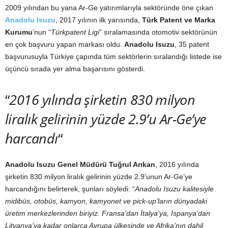
2009 yılından bu yana Ar-Ge yatırımlarıyla sektöründe öne çıkan
Anadolu Isuzu
, 2017 yılının ilk yarısında,
Türk Patent ve Marka
Kurumu
’nun “
Türkpatent Ligi
” sıralamasında otomotiv sektörünün
en çok başvuru yapan markası oldu.
Anadolu Isuzu
, 35 patent
başvurusuyla Türkiye çapında tüm sektörlerin sıralandığı listede ise
üçüncü sırada yer alma başarısını gösterdi.
“
2016 yılında şirketin 830 milyon
liralık gelirinin yüzde 2.9’u Ar-Ge’ye
harcandı
“
Anadolu Isuzu Genel Müdürü Tuğrul Arıkan
, 2016 yılında
şirketin 830 milyon liralık gelirinin yüzde 2.9’unun Ar-Ge’ye
harcandığını belirterek, şunları söyledi: “
Anadolu Isuzu kalitesiyle
midibüs, otobüs, kamyon, kamyonet ve pick-up’ların dünyadaki
üretim merkezlerinden biriyiz. Fransa’dan İtalya’ya, İspanya’dan
Litvanya’ya kadar onlarca Avrupa ülkesinde ve Afrika’nın dahil