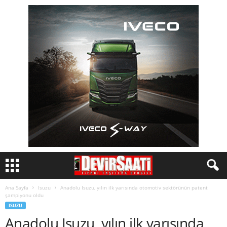
Ana Sayfa
Isuzu
Anadolu Isuzu, yılın ilk yarısında otomotiv sektörünün patent
şampiyonu oldu
ISUZU
Anadolu Isuzu, yılın ilk yarısında