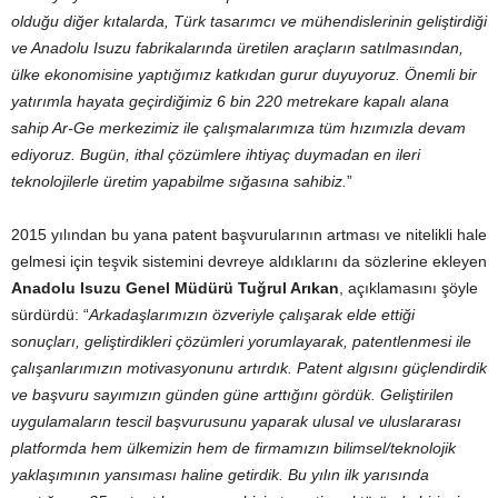
olduğu diğer kıtalarda, Türk tasarımcı ve mühendislerinin geliştirdiği
ve Anadolu Isuzu fabrikalarında üretilen araçların satılmasından,
ülke ekonomisine yaptığımız katkıdan gurur duyuyoruz. Önemli bir
yatırımla hayata geçirdiğimiz 6 bin 220 metrekare kapalı alana
sahip Ar-Ge merkezimiz ile çalışmalarımıza tüm hızımızla devam
ediyoruz. Bugün, ithal çözümlere ihtiyaç duymadan en ileri
teknolojilerle üretim yapabilme sığasına sahibiz.
”
2015 yılından bu yana patent başvurularının artması ve nitelikli hale
gelmesi için teşvik sistemini devreye aldıklarını da sözlerine ekleyen
Anadolu Isuzu Genel Müdürü Tuğrul Arıkan
, açıklamasını şöyle
sürdürdü: “
Arkadaşlarımızın özveriyle çalışarak elde ettiği
sonuçları, geliştirdikleri çözümleri yorumlayarak, patentlenmesi ile
çalışanlarımızın motivasyonunu artırdık. Patent algısını güçlendirdik
ve başvuru sayımızın günden güne arttığını gördük. Geliştirilen
uygulamaların tescil başvurusunu yaparak ulusal ve uluslararası
platformda hem ülkemizin hem de firmamızın bilimsel/teknolojik
yaklaşımının yansıması haline getirdik. Bu yılın ilk yarısında