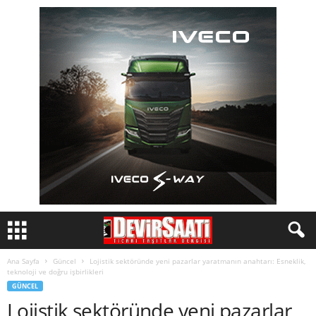
Ana Sayfa
Güncel
Lojistik sektöründe yeni pazarlar yaratmanın anahtarı: Esneklik,
teknoloji ve doğru işbirlikleri
GÜNCEL
Lojistik sektöründe yeni pazarlar