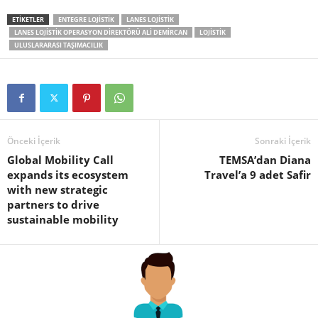
ETIKETLER
ENTEGRE LOJISTIK
LANES LOJISTIK
LANES LOJISTIK OPERASYON DIREKTÖRÜ ALI DEMIRCAN
LOJISTIK
ULUSLARARASI TAŞIMACILIK
Önceki İçerik
Sonraki İçerik
Global Mobility Call
TEMSA’dan Diana
expands its ecosystem
Travel’a 9 adet Safir
with new strategic
partners to drive
sustainable mobility