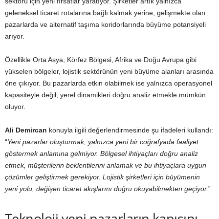
sektörü için yeni fırsatlar yaratıyor. Şirketler artık yalnızca
geleneksel ticaret rotalarına bağlı kalmak yerine, gelişmekte olan
pazarlarda ve alternatif taşıma koridorlarında büyüme potansiyeli
arıyor.
Özellikle Orta Asya, Körfez Bölgesi, Afrika ve Doğu Avrupa gibi
yükselen bölgeler, lojistik sektörünün yeni büyüme alanları arasında
öne çıkıyor. Bu pazarlarda etkin olabilmek ise yalnızca operasyonel
kapasiteyle değil, yerel dinamikleri doğru analiz etmekle mümkün
oluyor.
Ali Demircan
konuyla ilgili değerlendirmesinde şu ifadeleri kullandı:
“
Yeni pazarlar oluşturmak, yalnızca yeni bir coğrafyada faaliyet
göstermek anlamına gelmiyor. Bölgesel ihtiyaçları doğru analiz
etmek, müşterilerin beklentilerini anlamak ve bu ihtiyaçlara uygun
çözümler geliştirmek gerekiyor. Lojistik şirketleri için büyümenin
yeni yolu, değişen ticaret akışlarını doğru okuyabilmekten geçiyor.
”
Teknoloji yeni pazarların kapısını