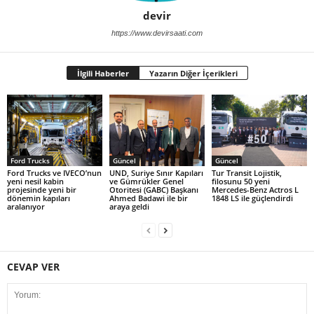
devir
https://www.devirsaati.com
İlgili Haberler
Yazarın Diğer İçerikleri
Ford Trucks
Güncel
Güncel
Ford Trucks ve IVECO’nun
UND, Suriye Sınır Kapıları
Tur Transit Lojistik,
yeni nesil kabin
ve Gümrükler Genel
filosunu 50 yeni
projesinde yeni bir
Otoritesi (GABC) Başkanı
Mercedes-Benz Actros L
dönemin kapıları
Ahmed Badawi ile bir
1848 LS ile güçlendirdi
aralanıyor
araya geldi
CEVAP VER