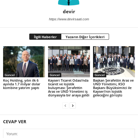
devir
https://www.devirsaati.com
İlgili Haberler
Yazarın Diğer İçerikleri
Güncel
Güncel
Güncel
Koç Holding, yılın ilk 6
Kayseri Ticaret Odası’nda
Başkan Şerafettin Aras ve
ayında 1.7 milyar dolar
ticaret ve lojistik
UND Yönetimi, KSO
kombine yatırım yaptı
buluşması: Şerafettin
Başkanı Büyüksimitci ile
Aras ve UND Yönetimi iş
Kayseri’nin lojistik
dünyasıyla bir araya geldi
geleceğini görüştü
CEVAP VER