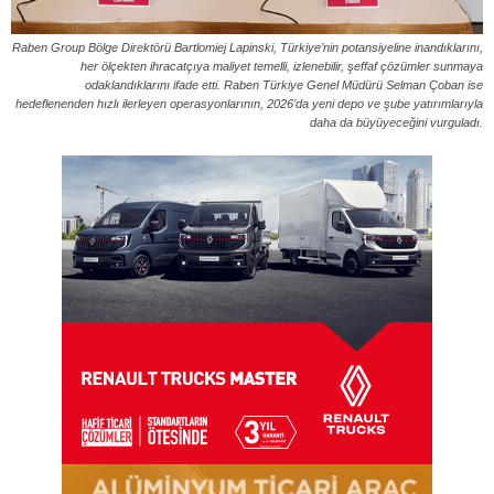
Raben Group Bölge Direktörü Bartlomiej Lapinski, Türkiye’nin potansiyeline inandıklarını,
her ölçekten ihracatçıya maliyet temelli, izlenebilir, şeffaf çözümler sunmaya
odaklandıklarını ifade etti. Raben Türkiye Genel Müdürü Selman Çoban ise
hedeflenenden hızlı ilerleyen operasyonlarının, 2026’da yeni depo ve şube yatırımlarıyla
daha da büyüyeceğini vurguladı.