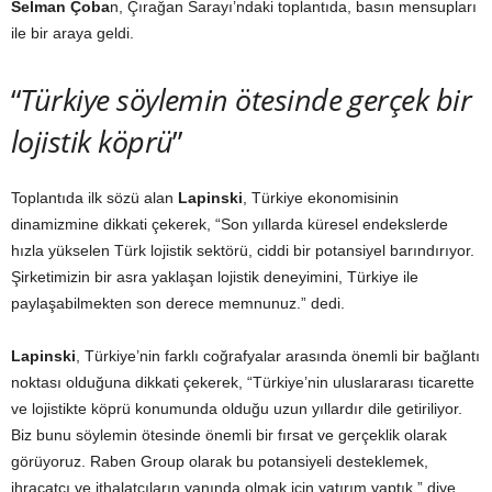
Selman Çoba
n, Çırağan Sarayı’ndaki toplantıda, basın mensupları
ile bir araya geldi.
“
Türkiye söylemin ötesinde gerçek bir
lojistik köprü
”
Toplantıda ilk sözü alan
Lapinski
, Türkiye ekonomisinin
dinamizmine dikkati çekerek, “Son yıllarda küresel endekslerde
hızla yükselen Türk lojistik sektörü, ciddi bir potansiyel barındırıyor.
Şirketimizin bir asra yaklaşan lojistik deneyimini, Türkiye ile
paylaşabilmekten son derece memnunuz.” dedi.
Lapinski
, Türkiye’nin farklı coğrafyalar arasında önemli bir bağlantı
noktası olduğuna dikkati çekerek, “Türkiye’nin uluslararası ticarette
ve lojistikte köprü konumunda olduğu uzun yıllardır dile getiriliyor.
Biz bunu söylemin ötesinde önemli bir fırsat ve gerçeklik olarak
görüyoruz. Raben Group olarak bu potansiyeli desteklemek,
ihracatçı ve ithalatçıların yanında olmak için yatırım yaptık.” diye