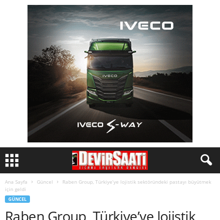
Ana Sayfa
Güncel
Raben Group, Türkiye’ye lojistik sektöründeki pastayı büyütmek
için geldi
GÜNCEL
Raben Group, Türkiye’ye lojistik