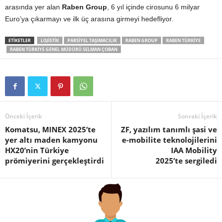
arasında yer alan
Raben Group
, 6 yıl içinde cirosunu 6 milyar
Euro’ya çıkarmayı ve ilk üç arasına girmeyi hedefliyor.
ETIKETLER
LOJISTIK
PARSIYEL TAŞIMACILIK
RABEN GROUP
RABEN TÜRKIYE
RABEN TÜRKIYE GENEL MÜDÜRÜ SELMAN ÇOBAN
Önceki İçerik
Sonraki İçerik
Komatsu, MINEX 2025’te
ZF, yazılım tanımlı şasi ve
yer altı maden kamyonu
e-mobilite teknolojilerini
HX20’nin Türkiye
IAA Mobility
prömiyerini gerçekleştirdi
2025’te sergiledi