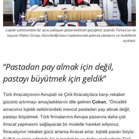
Lojistik sektöründeki bir asra yaklaşan global birikimini geçtiğimiz aylarda Türkiye’ye de
taşıyan Raben Group, düzenlediği basın toplantısında gelecek planlarını ve hedeflerini
açıkladı.
“
Pastadan pay almak için değil,
pastayı büyütmek için geldik
”
Türk ihracatçısının Avrupalı ve Çinli ihracatçılara karşı rekabet
gücünü artırmayı amaçladıklarını dile getiren
Çoban
, “Öncelikli
amacımız lojistik sektöründeki mevcut pastadan pay almak değil,
pastayı büyütmek. Türk firmalarının Avrupa pazarına daha çok
ihracat yapmasını sağlayacak bir modelle hareket ediyoruz.
İhracatçının rekabet gücü artarsa ihracat artar, lojistik pazarı büyür.
Şeffaf ve takip edilebilir bir iş modeliyle ve doğru maliyetlerle Türk