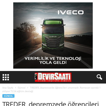
Ana Sayfa
Güncel
TREDER, depremzede öğrencileri unutmadı: Ramazan ayında 1
milyon TL’lik eğitim desteği
GÜNCEL
TREDER, depremzede öğrencileri