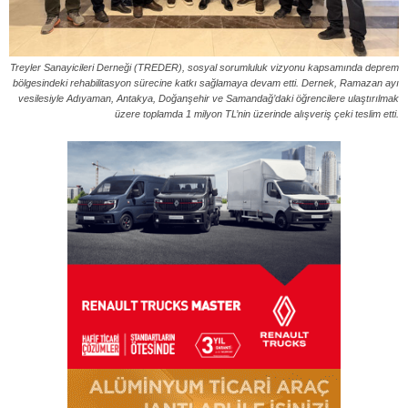
Treyler Sanayicileri Derneği (TREDER), sosyal sorumluluk vizyonu kapsamında deprem
bölgesindeki rehabilitasyon sürecine katkı sağlamaya devam etti. Dernek, Ramazan ayı
vesilesiyle Adıyaman, Antakya, Doğanşehir ve Samandağ’daki öğrencilere ulaştırılmak
üzere toplamda 1 milyon TL’nin üzerinde alışveriş çeki teslim etti.