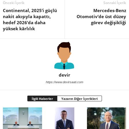
Önceki İçerik
Sonraki İçerik
Continental, 2025’i güçlü
Mercedes-Benz
nakit akışıyla kapattı,
Otomotiv’de üst düzey
hedef 2026’da daha
görev değişikliği
yüksek kârlılık
devir
https://www.devirsaati.com
İlgili Haberler
Yazarın Diğer İçerikleri