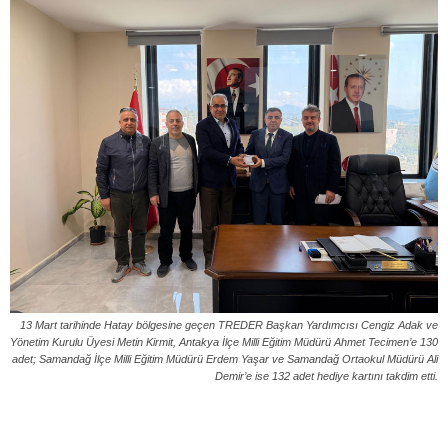
13 Mart tarihinde Hatay bölgesine geçen TREDER Başkan Yardımcısı Cengiz Adak ve
Yönetim Kurulu Üyesi Metin Kirmit, Antakya İlçe Milli Eğitim Müdürü Ahmet Tecimen’e 130
adet; Samandağ İlçe Milli Eğitim Müdürü Erdem Yaşar ve Samandağ Ortaokul Müdürü Ali
Demir’e ise 132 adet hediye kartını takdim etti.