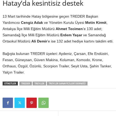
Hatay’da kesintisiz destek
13 Mart tarihinde Hatay bölgesine geçen TREDER Başkan
Yardımcısı
Cengiz Adak
ve Yönetim Kurulu Üyesi
Metin Kirmit
,
Antakya İlçe Milli Eğitim Müdürü
Ahmet Tecimen
’e 130 adet;
Samandağ İlçe Milli Eğitim Müdürü
Erdem Yaşar
ve Samandağ
Ortaokul Müdürü
Ali Demir
’e ise 132 adet hediye kartını takdim etti.
Bağışta bulunan TREDER üyeleri: Aydeniz, Çarsan, Efe Endüstri,
Fesan, Güneysan, Güven Makina, Koluman, Komodo, Krone,
Orthaus, Özgül, Özünlü, Scorpion Trailer, Seyit Usta, Şahin Tanker,
Yalçın Trailer.
ETIKETLER
TREDER
TREYLER
TREYLER SANAYICILERI DERNEĞI