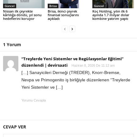
Güncel
Brisa
Güncel
Nissan ilk çeyrekte
Brisa, ikinci çeyrek
Koç Holding, yılın ilk 6
kârlılığa döndü, yıl sonu
finansal sonuçlarını
ayında 1.7 milyar dolar
hedeflerini koruyor
açıkladı
kombine yatırım yaptı
1 Yorum
“Treylerde Yeni Sistemler ve Regülasyonlar Eğitimi”
düzenlendi | devirsaati
Haziran 8, 2026 De 11:12 am
[…] Sanayicileri Derneği (TREDER), Knorr-Bremse,
Nevpa ve Primogenito iş birliğiyle düzenlenen “Treylerde
Yeni Sistemler ve […]
Yorumu Cevapla
CEVAP VER